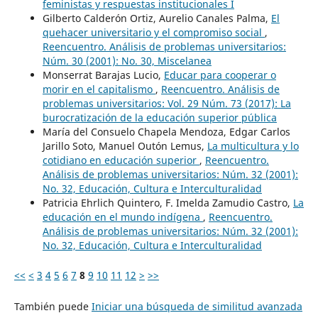
feministas y respuestas institucionales I
Gilberto Calderón Ortiz, Aurelio Canales Palma,
El
quehacer universitario y el compromiso social
,
Reencuentro. Análisis de problemas universitarios:
Núm. 30 (2001): No. 30, Miscelanea
Monserrat Barajas Lucio,
Educar para cooperar o
morir en el capitalismo
,
Reencuentro. Análisis de
problemas universitarios: Vol. 29 Núm. 73 (2017): La
burocratización de la educación superior pública
María del Consuelo Chapela Mendoza, Edgar Carlos
Jarillo Soto, Manuel Outón Lemus,
La multicultura y lo
cotidiano en educación superior
,
Reencuentro.
Análisis de problemas universitarios: Núm. 32 (2001):
No. 32, Educación, Cultura e Interculturalidad
Patricia Ehrlich Quintero, F. Imelda Zamudio Castro,
La
educación en el mundo indígena
,
Reencuentro.
Análisis de problemas universitarios: Núm. 32 (2001):
No. 32, Educación, Cultura e Interculturalidad
<<
<
3
4
5
6
7
8
9
10
11
12
>
>>
También puede
Iniciar una búsqueda de similitud avanzada