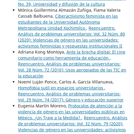
No. 39, Universidad y difusión de la cultura
Mónica Guillermina Almazán Zuñiga, Fiama Valeria
Cassab Balbuena,
Ciberactivismo feminista en las
estudiantes de la Universidad Autónoma
Metropolitana Unidad Xochimilco
,
Reencuentro.
Análisis de problemas universitarios: Vol. 32 Núm. 80
(2020): Violencias de género en las universidades:
activismos feministas y respuestas institucionales II
Adriana Kong Montoya,
Ante la brecha digital: El cine
comunitario como herramienta de educación
,
Reencuentro. Análisis de problemas universitarios:
Vol. 28 Núm. 72 (2016): Usos apropiados de las TIC en
la educación
Noemí Luján Ponce, Carlos A. García Villanueva,
Homofobia sutil en espacios universitarios
,
Reencuentro. Análisis de problemas universitarios:
Vol. 29 Núm. 74 (2017): Género y educación superior
Eugenia Martín Moreno,
Protocolos de atención a la
violencia de género en las universidades públicas en
México. ¿Un Traje a la Medida?
,
Reencuentro. Análisis
de problemas universitarios: Vol. 32 Núm. 79 (2020):
Violencias de género en las universidades: activismos