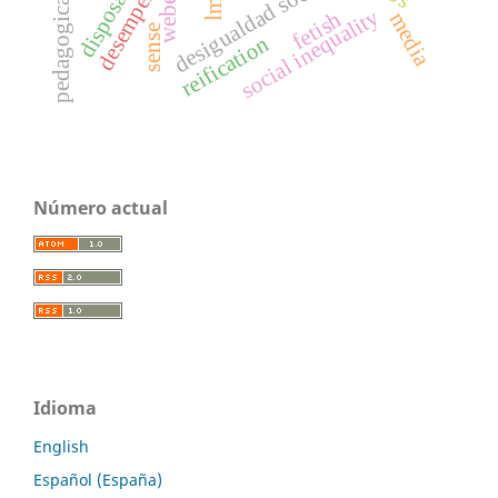
pedagogical model
desigualdad social
disposal
weber
lms
social inequality
fetish
media
sense
reification
Número actual
Idioma
English
Español (España)