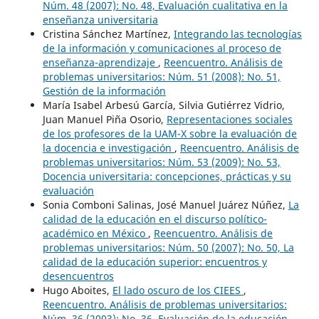
Núm. 48 (2007): No. 48, Evaluación cualitativa en la
enseñanza universitaria
Cristina Sánchez Martínez,
Integrando las tecnologías
de la información y comunicaciones al proceso de
enseñanza-aprendizaje
,
Reencuentro. Análisis de
problemas universitarios: Núm. 51 (2008): No. 51,
Gestión de la información
María Isabel Arbesú García, Silvia Gutiérrez Vidrio,
Juan Manuel Piña Osorio,
Representaciones sociales
de los profesores de la UAM-X sobre la evaluación de
la docencia e investigación
,
Reencuentro. Análisis de
problemas universitarios: Núm. 53 (2009): No. 53,
Docencia universitaria: concepciones, prácticas y su
evaluación
Sonia Comboni Salinas, José Manuel Juárez Núñez,
La
calidad de la educación en el discurso político-
académico en México
,
Reencuentro. Análisis de
problemas universitarios: Núm. 50 (2007): No. 50, La
calidad de la educación superior: encuentros y
desencuentros
Hugo Aboites,
El lado oscuro de los CIEES
,
Reencuentro. Análisis de problemas universitarios:
Núm. 36 (2003): No. 36, Evaluación de la educación