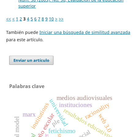
superior
<<
<
1
2
3
4
5
6
7
8
9
10
>
>>
También puede
Iniciar una búsqueda de similitud avanzada
para este artículo.
Enviar un artículo
Palabras clave
medios audiovisuales
universidad
racionality
institutions
instituciones
resultados educativos
marx
desempeño escolar
web 3.0
ple
fetichismo