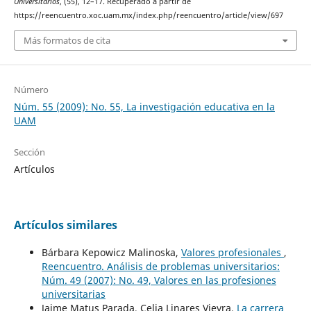
Universitarios
, (55), 12–17. Recuperado a partir de
https://reencuentro.xoc.uam.mx/index.php/reencuentro/article/view/697
Más formatos de cita
Número
Núm. 55 (2009): No. 55, La investigación educativa en la
UAM
Sección
Artículos
Artículos similares
Bárbara Kepowicz Malinoska,
Valores profesionales
,
Reencuentro. Análisis de problemas universitarios:
Núm. 49 (2007): No. 49, Valores en las profesiones
universitarias
Jaime Matus Parada, Celia Linares Vieyra,
La carrera