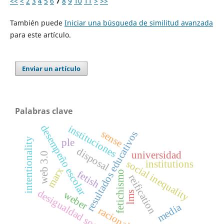
<<
<
2
3
4
5
6
7
8
9
10
11
>
>>
También puede
Iniciar una búsqueda de similitud avanzada
para este artículo.
Enviar un artículo
Palabras clave
desempeño escolar
instituciones
sense
resultados educativos
intentionality
ple
disposal
universidad
web 3.0
social inequality
institutions
marx
fetish
fetichismo
reification
desigualdad social
weber
lms
media
racionality