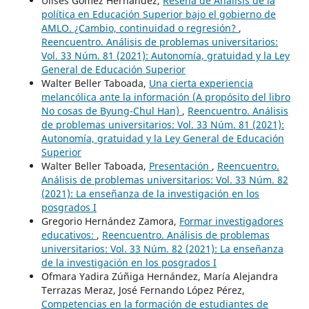
Ulises Gómez Hernández,
Reseña de Análisis de la
política en Educación Superior bajo el gobierno de
AMLO. ¿Cambio, continuidad o regresión?
,
Reencuentro. Análisis de problemas universitarios:
Vol. 33 Núm. 81 (2021): Autonomía, gratuidad y la Ley
General de Educación Superior
Walter Beller Taboada,
Una cierta experiencia
melancólica ante la información (A propósito del libro
No cosas de Byung-Chul Han)
,
Reencuentro. Análisis
de problemas universitarios: Vol. 33 Núm. 81 (2021):
Autonomía, gratuidad y la Ley General de Educación
Superior
Walter Beller Taboada,
Presentación
,
Reencuentro.
Análisis de problemas universitarios: Vol. 33 Núm. 82
(2021): La enseñanza de la investigación en los
posgrados I
Gregorio Hernández Zamora,
Formar investigadores
educativos:
,
Reencuentro. Análisis de problemas
universitarios: Vol. 33 Núm. 82 (2021): La enseñanza
de la investigación en los posgrados I
Ofmara Yadira Zúñiga Hernández, María Alejandra
Terrazas Meraz, José Fernando López Pérez,
Competencias en la formación de estudiantes de