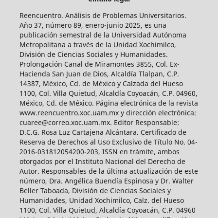
Reencuentro. Análisis de Problemas Universitarios.
Año 37, número 89, enero-junio 2025, es una
publicación semestral de la Universidad Autónoma
Metropolitana a través de la Unidad Xochimilco,
División de Ciencias Sociales y Humanidades.
Prolongación Canal de Miramontes 3855, Col. Ex-
Hacienda San Juan de Dios, Alcaldía Tlalpan, C.P.
14387, México, Cd. de México y Calzada del Hueso
1100, Col. Villa Quietud, Alcaldía Coyoacán, C.P. 04960,
México, Cd. de México. Página electrónica de la revista
www.reencuentro.xoc.uam.mx y dirección electrónica:
cuaree@correo.xoc.uam.mx. Editor Responsable:
D.C.G. Rosa Luz Cartajena Alcántara. Certificado de
Reserva de Derechos al Uso Exclusivo de Título No. 04-
2016-031812054200-203, ISSN en trámite, ambos
otorgados por el Instituto Nacional del Derecho de
Autor. Responsables de la última actualización de este
número, Dra. Angélica Buendía Espinosa y Dr. Walter
Beller Taboada, División de Ciencias Sociales y
Humanidades, Unidad Xochimilco, Calz. del Hueso
1100, Col. Villa Quietud, Alcaldía Coyoacán, C.P. 04960