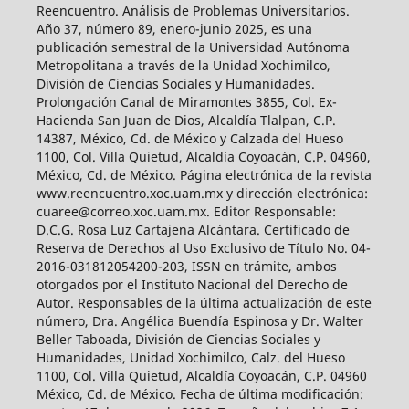
Reencuentro. Análisis de Problemas Universitarios.
Año 37, número 89, enero-junio 2025, es una
publicación semestral de la Universidad Autónoma
Metropolitana a través de la Unidad Xochimilco,
División de Ciencias Sociales y Humanidades.
Prolongación Canal de Miramontes 3855, Col. Ex-
Hacienda San Juan de Dios, Alcaldía Tlalpan, C.P.
14387, México, Cd. de México y Calzada del Hueso
1100, Col. Villa Quietud, Alcaldía Coyoacán, C.P. 04960,
México, Cd. de México. Página electrónica de la revista
www.reencuentro.xoc.uam.mx y dirección electrónica:
cuaree@correo.xoc.uam.mx. Editor Responsable:
D.C.G. Rosa Luz Cartajena Alcántara. Certificado de
Reserva de Derechos al Uso Exclusivo de Título No. 04-
2016-031812054200-203, ISSN en trámite, ambos
otorgados por el Instituto Nacional del Derecho de
Autor. Responsables de la última actualización de este
número, Dra. Angélica Buendía Espinosa y Dr. Walter
Beller Taboada, División de Ciencias Sociales y
Humanidades, Unidad Xochimilco, Calz. del Hueso
1100, Col. Villa Quietud, Alcaldía Coyoacán, C.P. 04960
México, Cd. de México. Fecha de última modificación: