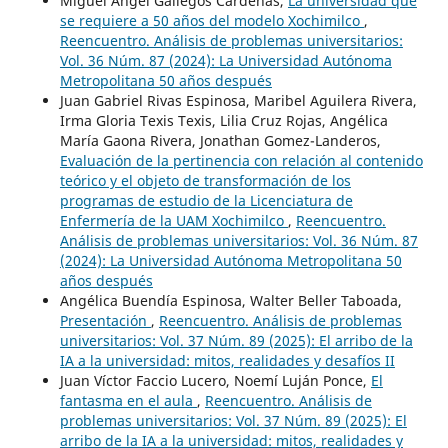
Miguel Ángel Gallegos Cárdenas,
La universidad que
se requiere a 50 años del modelo Xochimilco
,
Reencuentro. Análisis de problemas universitarios:
Vol. 36 Núm. 87 (2024): La Universidad Autónoma
Metropolitana 50 años después
Juan Gabriel Rivas Espinosa, Maribel Aguilera Rivera,
Irma Gloria Texis Texis, Lilia Cruz Rojas, Angélica
María Gaona Rivera, Jonathan Gomez-Landeros,
Evaluación de la pertinencia con relación al contenido
teórico y el objeto de transformación de los
programas de estudio de la Licenciatura de
Enfermería de la UAM Xochimilco
,
Reencuentro.
Análisis de problemas universitarios: Vol. 36 Núm. 87
(2024): La Universidad Autónoma Metropolitana 50
años después
Angélica Buendía Espinosa, Walter Beller Taboada,
Presentación
,
Reencuentro. Análisis de problemas
universitarios: Vol. 37 Núm. 89 (2025): El arribo de la
IA a la universidad: mitos, realidades y desafíos II
Juan Víctor Faccio Lucero, Noemí Luján Ponce,
El
fantasma en el aula
,
Reencuentro. Análisis de
problemas universitarios: Vol. 37 Núm. 89 (2025): El
arribo de la IA a la universidad: mitos, realidades y