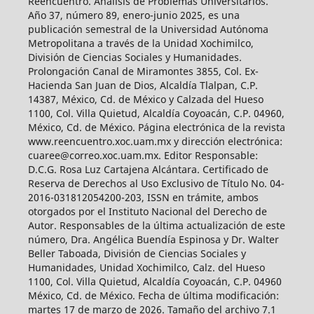
Reencuentro. Análisis de Problemas Universitarios.
Año 37, número 89, enero-junio 2025, es una
publicación semestral de la Universidad Autónoma
Metropolitana a través de la Unidad Xochimilco,
División de Ciencias Sociales y Humanidades.
Prolongación Canal de Miramontes 3855, Col. Ex-
Hacienda San Juan de Dios, Alcaldía Tlalpan, C.P.
14387, México, Cd. de México y Calzada del Hueso
1100, Col. Villa Quietud, Alcaldía Coyoacán, C.P. 04960,
México, Cd. de México. Página electrónica de la revista
www.reencuentro.xoc.uam.mx y dirección electrónica:
cuaree@correo.xoc.uam.mx. Editor Responsable:
D.C.G. Rosa Luz Cartajena Alcántara. Certificado de
Reserva de Derechos al Uso Exclusivo de Título No. 04-
2016-031812054200-203, ISSN en trámite, ambos
otorgados por el Instituto Nacional del Derecho de
Autor. Responsables de la última actualización de este
número, Dra. Angélica Buendía Espinosa y Dr. Walter
Beller Taboada, División de Ciencias Sociales y
Humanidades, Unidad Xochimilco, Calz. del Hueso
1100, Col. Villa Quietud, Alcaldía Coyoacán, C.P. 04960
México, Cd. de México. Fecha de última modificación:
martes 17 de marzo de 2026. Tamaño del archivo 7.1