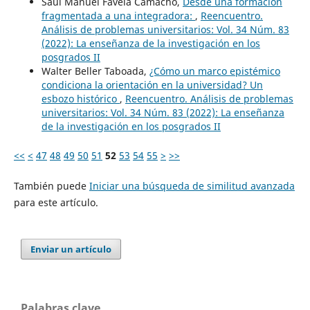
Saúl Manuel Favela Camacho,
Desde una formación
fragmentada a una integradora:
,
Reencuentro.
Análisis de problemas universitarios: Vol. 34 Núm. 83
(2022): La enseñanza de la investigación en los
posgrados II
Walter Beller Taboada,
¿Cómo un marco epistémico
condiciona la orientación en la universidad? Un
esbozo histórico
,
Reencuentro. Análisis de problemas
universitarios: Vol. 34 Núm. 83 (2022): La enseñanza
de la investigación en los posgrados II
<<
<
47
48
49
50
51
52
53
54
55
>
>>
También puede
Iniciar una búsqueda de similitud avanzada
para este artículo.
Enviar un artículo
Palabras clave