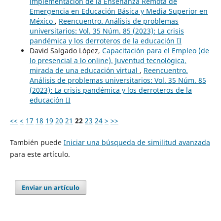
implementación de la Enseñanza Remota de
Emergencia en Educación Básica y Media Superior en
México
,
Reencuentro. Análisis de problemas
universitarios: Vol. 35 Núm. 85 (2023): La crisis
pandémica y los derroteros de la educación II
David Salgado López,
Capacitación para el Empleo (de
lo presencial a lo online). Juventud tecnológica,
mirada de una educación virtual
,
Reencuentro.
Análisis de problemas universitarios: Vol. 35 Núm. 85
(2023): La crisis pandémica y los derroteros de la
educación II
<<
<
17
18
19
20
21
22
23
24
>
>>
También puede
Iniciar una búsqueda de similitud avanzada
para este artículo.
Enviar un artículo