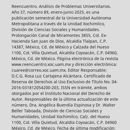
Reencuentro. Análisis de Problemas Universitarios.
Año 37, número 89, enero-junio 2025, es una
publicación semestral de la Universidad Autónoma
Metropolitana a través de la Unidad Xochimilco,
División de Ciencias Sociales y Humanidades.
Prolongación Canal de Miramontes 3855, Col. Ex-
Hacienda San Juan de Dios, Alcaldía Tlalpan, C.P.
14387, México, Cd. de México y Calzada del Hueso
1100, Col. Villa Quietud, Alcaldía Coyoacán, C.P. 04960,
México, Cd. de México. Página electrónica de la revista
www.reencuentro.xoc.uam.mx y dirección electrónica:
cuaree@correo.xoc.uam.mx. Editor Responsable:
D.C.G. Rosa Luz Cartajena Alcántara. Certificado de
Reserva de Derechos al Uso Exclusivo de Título No. 04-
2016-031812054200-203, ISSN en trámite, ambos
otorgados por el Instituto Nacional del Derecho de
Autor. Responsables de la última actualización de este
número, Dra. Angélica Buendía Espinosa y Dr. Walter
Beller Taboada, División de Ciencias Sociales y
Humanidades, Unidad Xochimilco, Calz. del Hueso
1100, Col. Villa Quietud, Alcaldía Coyoacán, C.P. 04960
México, Cd. de México. Fecha de última modificación: