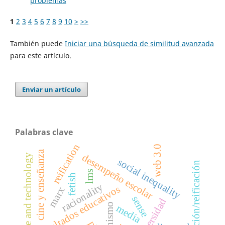
problemas
1
2
3
4
5
6
7
8
9
10
>
>>
También puede
Iniciar una búsqueda de similitud avanzada
para este artículo.
Enviar un artículo
Palabras clave
reification
web 3.0
cine y enseñanza
desempeño escolar
science and technology
social inequality
cosificación/reificación
lms
fetish
racionality
resultados educativos
marx
sense
universidad
fetichismo
media