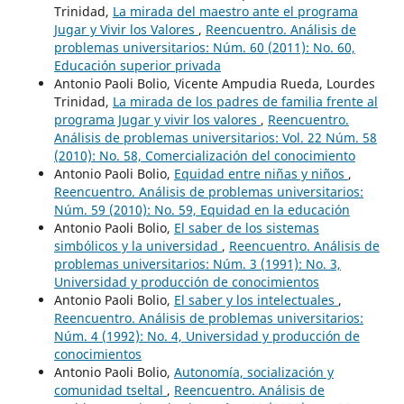
Trinidad,
La mirada del maestro ante el programa
Jugar y Vivir los Valores
,
Reencuentro. Análisis de
problemas universitarios: Núm. 60 (2011): No. 60,
Educación superior privada
Antonio Paoli Bolio, Vicente Ampudia Rueda, Lourdes
Trinidad,
La mirada de los padres de familia frente al
programa Jugar y vivir los valores
,
Reencuentro.
Análisis de problemas universitarios: Vol. 22 Núm. 58
(2010): No. 58, Comercialización del conocimiento
Antonio Paoli Bolio,
Equidad entre niñas y niños
,
Reencuentro. Análisis de problemas universitarios:
Núm. 59 (2010): No. 59, Equidad en la educación
Antonio Paoli Bolio,
El saber de los sistemas
simbólicos y la universidad
,
Reencuentro. Análisis de
problemas universitarios: Núm. 3 (1991): No. 3,
Universidad y producción de conocimientos
Antonio Paoli Bolio,
El saber y los intelectuales
,
Reencuentro. Análisis de problemas universitarios:
Núm. 4 (1992): No. 4, Universidad y producción de
conocimientos
Antonio Paoli Bolio,
Autonomía, socialización y
comunidad tseltal
,
Reencuentro. Análisis de