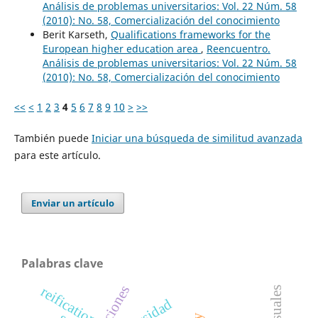
Análisis de problemas universitarios: Vol. 22 Núm. 58
(2010): No. 58, Comercialización del conocimiento
Berit Karseth,
Qualifications frameworks for the
European higher education area
,
Reencuentro.
Análisis de problemas universitarios: Vol. 22 Núm. 58
(2010): No. 58, Comercialización del conocimiento
<<
<
1
2
3
4
5
6
7
8
9
10
>
>>
También puede
Iniciar una búsqueda de similitud avanzada
para este artículo.
Enviar un artículo
Palabras clave
reification