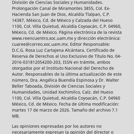
División de Ciencias Sociales y Humanidades.
Prolongación Canal de Miramontes 3855, Col. Ex-
Hacienda San Juan de Dios, Alcaldía Tlalpan, C.P.
14387, México, Cd. de México y Calzada del Hueso
1100, Col. Villa Quietud, Alcaldía Coyoacán, C.P. 04960,
México, Cd. de México. Página electrónica de la revista
www.reencuentro.xoc.uam.mx y dirección electrónica:
cuaree@correo.xoc.uam.mx. Editor Responsable:
D.C.G. Rosa Luz Cartajena Alcántara. Certificado de
Reserva de Derechos al Uso Exclusivo de Título No. 04-
2016-031812054200-203, ISSN en trámite, ambos
otorgados por el Instituto Nacional del Derecho de
Autor. Responsables de la última actualización de este
número, Dra. Angélica Buendía Espinosa y Dr. Walter
Beller Taboada, División de Ciencias Sociales y
Humanidades, Unidad Xochimilco, Calz. del Hueso
1100, Col. Villa Quietud, Alcaldía Coyoacán, C.P. 04960
México, Cd. de México. Fecha de última modificación:
martes 17 de marzo de 2026. Tamaño del archivo 7.1
MB.
Las opiniones expresadas por los autores no
necesariamente expresan la opinión del director o