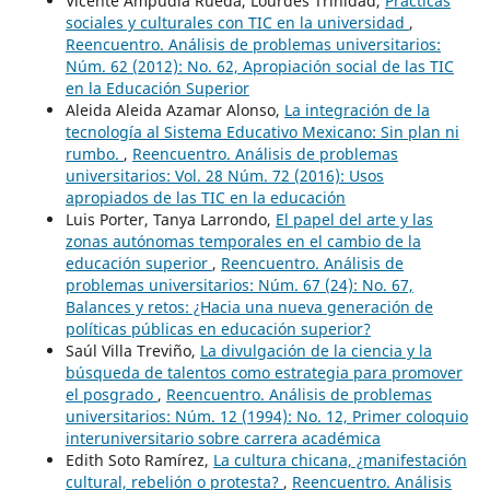
Vicente Ampudia Rueda, Lourdes Trinidad,
Prácticas
sociales y culturales con TIC en la universidad
,
Reencuentro. Análisis de problemas universitarios:
Núm. 62 (2012): No. 62, Apropiación social de las TIC
en la Educación Superior
Aleida Aleida Azamar Alonso,
La integración de la
tecnología al Sistema Educativo Mexicano: Sin plan ni
rumbo.
,
Reencuentro. Análisis de problemas
universitarios: Vol. 28 Núm. 72 (2016): Usos
apropiados de las TIC en la educación
Luis Porter, Tanya Larrondo,
El papel del arte y las
zonas autónomas temporales en el cambio de la
educación superior
,
Reencuentro. Análisis de
problemas universitarios: Núm. 67 (24): No. 67,
Balances y retos: ¿Hacia una nueva generación de
políticas públicas en educación superior?
Saúl Villa Treviño,
La divulgación de la ciencia y la
búsqueda de talentos como estrategia para promover
el posgrado
,
Reencuentro. Análisis de problemas
universitarios: Núm. 12 (1994): No. 12, Primer coloquio
interuniversitario sobre carrera académica
Edith Soto Ramírez,
La cultura chicana, ¿manifestación
cultural, rebelión o protesta?
,
Reencuentro. Análisis