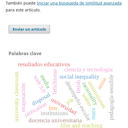
También puede
Iniciar una búsqueda de similitud avanzada
para este artículo.
Enviar un artículo
Palabras clave
resultados educativos
ciencia y tecnología
fetichismo
university classroom
media
social inequality
web 3.0
pedagogía sensible
sense
desempeño escolar
instituciones
fetish
racionality
enajenación
disposal
weber
universidad
ple
reification
lms
marx
institutions
docencia universitaria
film and teaching