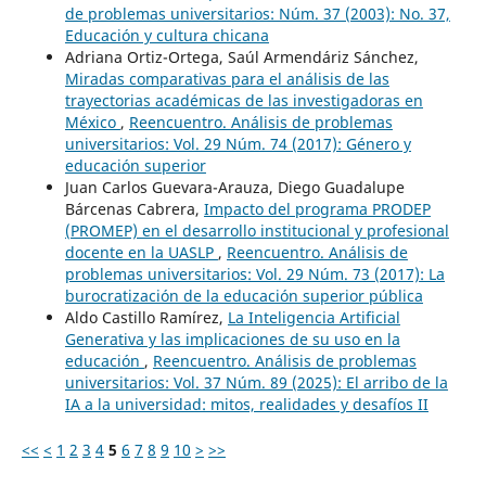
de problemas universitarios: Núm. 37 (2003): No. 37,
Educación y cultura chicana
Adriana Ortiz-Ortega, Saúl Armendáriz Sánchez,
Miradas comparativas para el análisis de las
trayectorias académicas de las investigadoras en
México
,
Reencuentro. Análisis de problemas
universitarios: Vol. 29 Núm. 74 (2017): Género y
educación superior
Juan Carlos Guevara-Arauza, Diego Guadalupe
Bárcenas Cabrera,
Impacto del programa PRODEP
(PROMEP) en el desarrollo institucional y profesional
docente en la UASLP
,
Reencuentro. Análisis de
problemas universitarios: Vol. 29 Núm. 73 (2017): La
burocratización de la educación superior pública
Aldo Castillo Ramírez,
La Inteligencia Artificial
Generativa y las implicaciones de su uso en la
educación
,
Reencuentro. Análisis de problemas
universitarios: Vol. 37 Núm. 89 (2025): El arribo de la
IA a la universidad: mitos, realidades y desafíos II
<<
<
1
2
3
4
5
6
7
8
9
10
>
>>