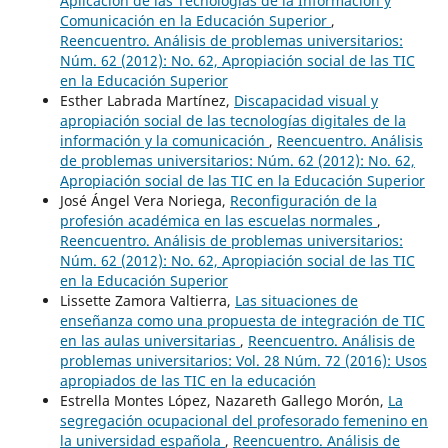
Aplicación de las Tecnologías de la Información y
Comunicación en la Educación Superior
,
Reencuentro. Análisis de problemas universitarios:
Núm. 62 (2012): No. 62, Apropiación social de las TIC
en la Educación Superior
Esther Labrada Martínez,
Discapacidad visual y
apropiación social de las tecnologías digitales de la
información y la comunicación
,
Reencuentro. Análisis
de problemas universitarios: Núm. 62 (2012): No. 62,
Apropiación social de las TIC en la Educación Superior
José Ángel Vera Noriega,
Reconfiguración de la
profesión académica en las escuelas normales
,
Reencuentro. Análisis de problemas universitarios:
Núm. 62 (2012): No. 62, Apropiación social de las TIC
en la Educación Superior
Lissette Zamora Valtierra,
Las situaciones de
enseñanza como una propuesta de integración de TIC
en las aulas universitarias
,
Reencuentro. Análisis de
problemas universitarios: Vol. 28 Núm. 72 (2016): Usos
apropiados de las TIC en la educación
Estrella Montes López, Nazareth Gallego Morón,
La
segregación ocupacional del profesorado femenino en
la universidad española
,
Reencuentro. Análisis de