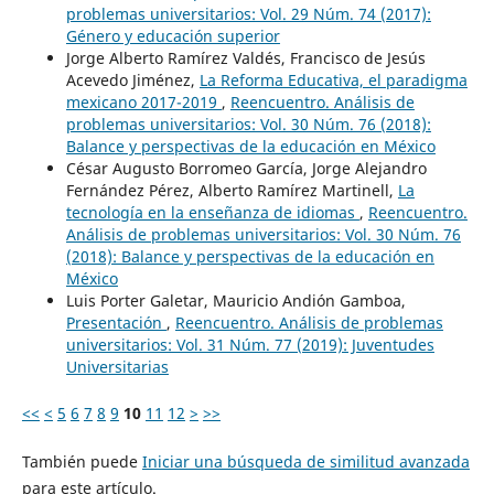
problemas universitarios: Vol. 29 Núm. 74 (2017):
Género y educación superior
Jorge Alberto Ramírez Valdés, Francisco de Jesús
Acevedo Jiménez,
La Reforma Educativa, el paradigma
mexicano 2017-2019
,
Reencuentro. Análisis de
problemas universitarios: Vol. 30 Núm. 76 (2018):
Balance y perspectivas de la educación en México
César Augusto Borromeo García, Jorge Alejandro
Fernández Pérez, Alberto Ramírez Martinell,
La
tecnología en la enseñanza de idiomas
,
Reencuentro.
Análisis de problemas universitarios: Vol. 30 Núm. 76
(2018): Balance y perspectivas de la educación en
México
Luis Porter Galetar, Mauricio Andión Gamboa,
Presentación
,
Reencuentro. Análisis de problemas
universitarios: Vol. 31 Núm. 77 (2019): Juventudes
Universitarias
<<
<
5
6
7
8
9
10
11
12
>
>>
También puede
Iniciar una búsqueda de similitud avanzada
para este artículo.