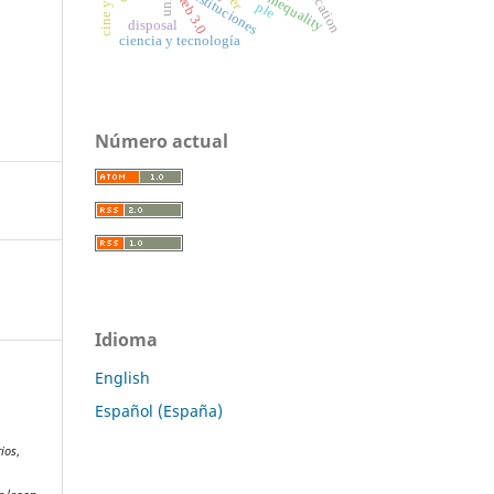
social inequality
reification
instituciones
web 3.0
ple
disposal
ciencia y tecnología
Número actual
Idioma
English
Español (España)
rios
,