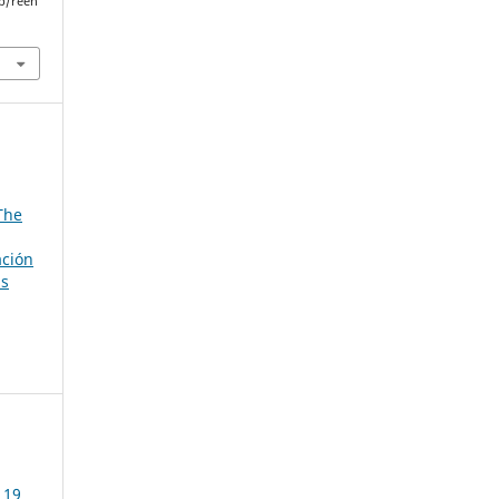
p/reen
The
ación
as
 19