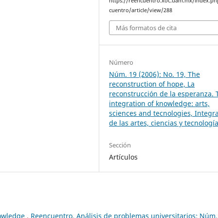
https://reencuentro.xoc.uam.mx/index.ph
cuentro/article/view/288
Más formatos de cita
Número
Núm. 19 (2006): No. 19, The
reconstruction of hope, La
reconstrucción de la esperanza. 
integration of knowledge: arts,
sciences and tecnologies, Integr
de las artes, ciencias y tecnologí
Sección
Artículos
nowledge
,
Reencuentro. Análisis de problemas universitarios: Núm.