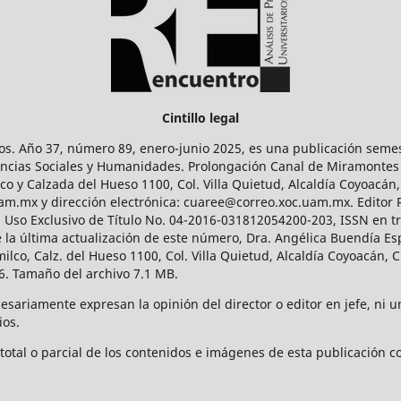
Cintillo legal
os. Año 37, número 89, enero-junio 2025, es una publicación sem
Ciencias Sociales y Humanidades. Prolongación Canal de Miramontes
ico y Calzada del Hueso 1100, Col. Villa Quietud, Alcaldía Coyoacán,
uam.mx y dirección electrónica: cuaree@correo.xoc.uam.mx. Editor
l Uso Exclusivo de Título No. 04-2016-031812054200-203, ISSN en tr
 última actualización de este número, Dra. Angélica Buendía Esp
o, Calz. del Hueso 1100, Col. Villa Quietud, Alcaldía Coyoacán, C
. Tamaño del archivo 7.1 MB.
ariamente expresan la opinión del director o editor en jefe, ni una
ios.
tal o parcial de los contenidos e imágenes de esta publicación con