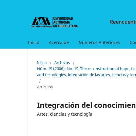
Inicio
Acerca de
Números Anteriores
Co
Inicio
/
Archivos
/
Núm. 19 (2006): No. 19, The reconstruction of hope, La
and tecnologies, Integración de las artes, ciencias y te
/
Artículos
Integración del conocimien
Artes, ciencias y tecnología