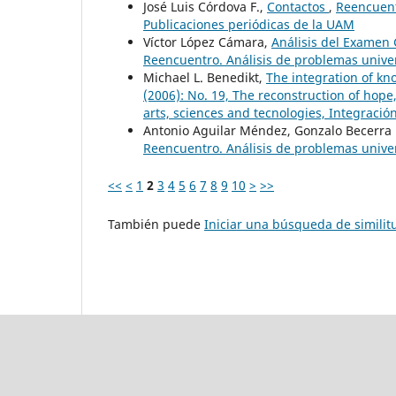
José Luis Córdova F.,
Contactos
,
Reencuent
Publicaciones periódicas de la UAM
Víctor López Cámara,
Análisis del Examen 
Reencuentro. Análisis de problemas univers
Michael L. Benedikt,
The integration of k
(2006): No. 19, The reconstruction of hope
arts, sciences and tecnologies, Integración
Antonio Aguilar Méndez, Gonzalo Becerra
Reencuentro. Análisis de problemas univer
<<
<
1
2
3
4
5
6
7
8
9
10
>
>>
También puede
Iniciar una búsqueda de simili