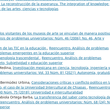
, La reconstrucción de la esperanza. The integration of knowledge:
 de las artes, ciencias y tecnologías
os visitantes de los museos de arte se vinculan de manera positiv
sis de problemas universitarios: Núm. 46 (2006): No. 46, Arte y
n de las TIC en la educación
,
Reencuentro. Análisis de problemas
roblemas emergentes en la educación superior
menología trascendental
,
Reencuentro. Análisis de problemas
jeto, Subjetividad y educación superior
 Medina,
Investigación mexicana en ciencia, tecnología, ingeniería y
oblemas universitarios: Vol. 33 Núm. 81 (2021): Autonomía, gratuid
a Bermúdez Urbina,
Consideraciones críticas y conflicto político en l
co, el caso de la Universidad Intercultural de Chiapas
,
Reencuentro
 30 Núm. 75 (2018): Universidad e interculturalidad
abiola Ortega Barba,
La transferencia del saber como tecnología d
Reencuentro. Análisis de problemas universitarios: Núm. 68 (24): N
perior