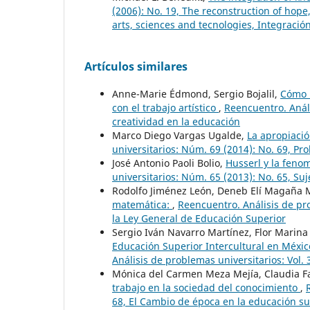
(2006): No. 19, The reconstruction of hope
arts, sciences and tecnologies, Integración
Artículos similares
Anne-Marie Édmond, Sergio Bojalil,
Cómo l
con el trabajo artístico
,
Reencuentro. Análi
creatividad en la educación
Marco Diego Vargas Ugalde,
La apropiació
universitarios: Núm. 69 (2014): No. 69, P
José Antonio Paoli Bolio,
Husserl y la feno
universitarios: Núm. 65 (2013): No. 65, Su
Rodolfo Jiménez León, Deneb Elí Magaña
matemática:
,
Reencuentro. Análisis de pr
la Ley General de Educación Superior
Sergio Iván Navarro Martínez, Flor Marin
Educación Superior Intercultural en Méxi
Análisis de problemas universitarios: Vol.
Mónica del Carmen Meza Mejía, Claudia F
trabajo en la sociedad del conocimiento
,
68, El Cambio de época en la educación su