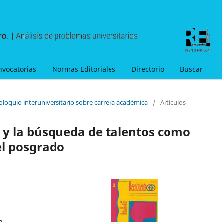
nvocatorias
Normas Editoriales
Directorio
Buscar
oloquio interuniversitario sobre carrera académica
/
Artículos
a y la búsqueda de talentos como
el posgrado
n