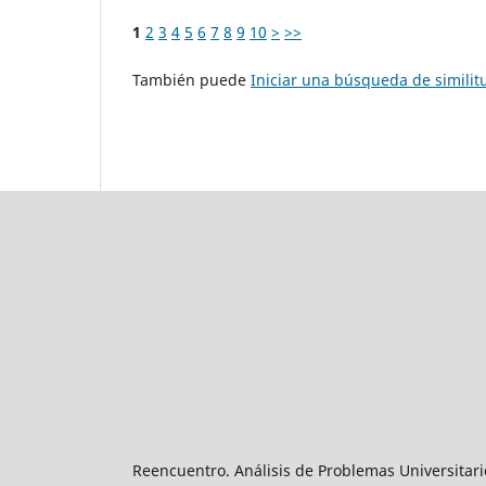
1
2
3
4
5
6
7
8
9
10
>
>>
También puede
Iniciar una búsqueda de simili
Reencuentro. Análisis de Problemas Universitari