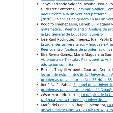
Tanya Larrondo Saldaña, Ivonne Osorio Rod
Gutiérrez Contreras,
Seminario-taller “Fe
hacer frente a la universidad patriarcal:
,
(2020): Violencias de género en las univers
Rodolfo Jiménez León, Deneb Elí Magaña
matemática:
,
Reencuentro. Análisis de pr
la Ley General de Educación Superior
José Raúl Rodríguez Jiménez, Juan Pablo
Estudiantes universitarios y lenguas extra
Reencuentro. Análisis de problemas univers
Elva Rivera Gómez, María Magdalena Sam 
Autónoma de Tlaxcala
,
Reencuentro. Análi
educación superior
Estrella Thay-lli Armenta Courtois, Denis
lectura de estudiantes de la Universida
problemas universitarios: Vol. 35 Núm. 85 
René Avilés Fabila,
El papel de la Universi
problemas universitarios: Núm. 39 (2004): 
César Mureddu Torres,
Lo utópico de la U
41 (2004): No. 41, Utopía y Universidad
María del Consuelo Chapela Mendoza,
La 
universitarios: Núm. 41 (2004): No. 41, Ut