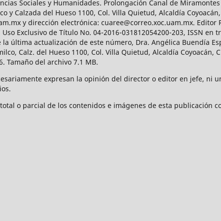
Ciencias Sociales y Humanidades. Prolongación Canal de Miramontes
ico y Calzada del Hueso 1100, Col. Villa Quietud, Alcaldía Coyoacán,
uam.mx y dirección electrónica: cuaree@correo.xoc.uam.mx. Editor
l Uso Exclusivo de Título No. 04-2016-031812054200-203, ISSN en tr
 última actualización de este número, Dra. Angélica Buendía Esp
o, Calz. del Hueso 1100, Col. Villa Quietud, Alcaldía Coyoacán, C
. Tamaño del archivo 7.1 MB.
ariamente expresan la opinión del director o editor en jefe, ni una
ios.
tal o parcial de los contenidos e imágenes de esta publicación con