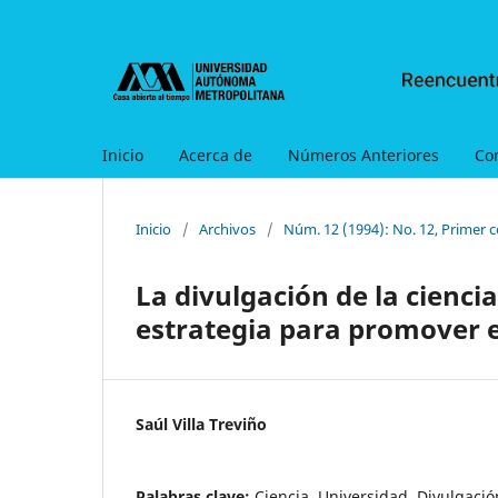
Inicio
Acerca de
Números Anteriores
Co
Inicio
/
Archivos
/
Núm. 12 (1994): No. 12, Primer c
La divulgación de la cienci
estrategia para promover 
Saúl Villa Treviño
Palabras clave:
Ciencia, Universidad, Divulgació