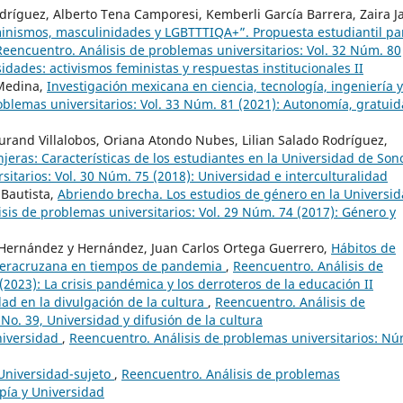
ríguez, Alberto Tena Camporesi, Kemberli García Barrera, Zaira J
minismos, masculinidades y LGBTTTIQA+”. Propuesta estudiantil pa
Reencuentro. Análisis de problemas universitarios: Vol. 32 Núm. 80
idades: activismos feministas y respuestas institucionales II
 Medina,
Investigación mexicana en ciencia, tecnología, ingeniería y
oblemas universitarios: Vol. 33 Núm. 81 (2021): Autonomía, gratuid
 Durand Villalobos, Oriana Atondo Nubes, Lilian Salado Rodríguez,
njeras: Características de los estudiantes en la Universidad de So
itarios: Vol. 30 Núm. 75 (2018): Universidad e interculturalidad
Bautista,
Abriendo brecha. Los estudios de género en la Universi
sis de problemas universitarios: Vol. 29 Núm. 74 (2017): Género y
e Hernández y Hernández, Juan Carlos Ortega Guerrero,
Hábitos de
d Veracruzana en tiempos de pandemia
,
Reencuentro. Análisis de
(2023): La crisis pandémica y los derroteros de la educación II
dad en la divulgación de la cultura
,
Reencuentro. Análisis de
No. 39, Universidad y difusión de la cultura
niversidad
,
Reencuentro. Análisis de problemas universitarios: Nú
Universidad-sujeto
,
Reencuentro. Análisis de problemas
opía y Universidad