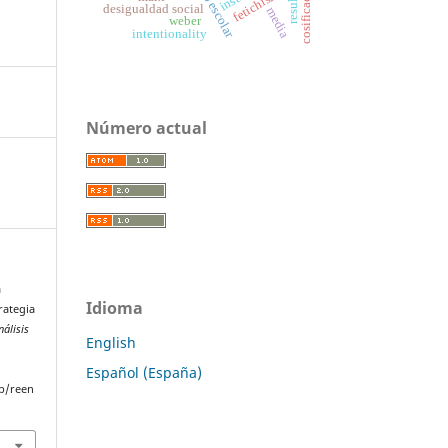
fetichismo
desigualdad social
media
weber
intentionality
Número actual
a
Idioma
rategia
nálisis
English
Español (España)
p/reen