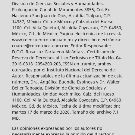
División de Ciencias Sociales y Humanidades.
Prolongación Canal de Miramontes 3855, Col. Ex-
Hacienda San Juan de Dios, Alcaldía Tlalpan, C.P.
14387, México, Cd. de México y Calzada del Hueso
1100, Col. Villa Quietud, Alcaldía Coyoacán, C.P. 04960,
México, Cd. de México. Página electrónica de la revista
www.reencuentro.xoc.uam.mx y dirección electrónica:
cuaree@correo.xoc.uam.mx. Editor Responsable:
D.C.G. Rosa Luz Cartajena Alcántara. Certificado de
Reserva de Derechos al Uso Exclusivo de Título No. 04-
2016-031812054200-203, ISSN en trámite, ambos
otorgados por el Instituto Nacional del Derecho de
Autor. Responsables de la última actualización de este
número, Dra. Angélica Buendía Espinosa y Dr. Walter
Beller Taboada, División de Ciencias Sociales y
Humanidades, Unidad Xochimilco, Calz. del Hueso
1100, Col. Villa Quietud, Alcaldía Coyoacán, C.P. 04960
México, Cd. de México. Fecha de última modificación:
martes 17 de marzo de 2026. Tamaño del archivo 7.1
MB.
Las opiniones expresadas por los autores no
necesariamente expresan la opinión del director o