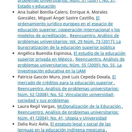
problemas universitarios: Núm. 31 (2001): No. 31,
Estado y educación
Ana Isabel Bonilla-Calero, Enrique A. Morales
González, Miguel Ángel Sastre Castillo,
El
ordenamiento jurídico europeo en el espacio de
educación superior: cooperación internacional y los
modelos de acreditación
,
Reencuentro. Análisis de
problemas universitarios: Vol. 29 Núm. 73 (2017): La
burocratización de la educación superior pública
Angélica Buendía Espinosa,
El estudio de la educación
superior privada en México
,
Reencuentro. Análisis de
problemas universitarios: Núm. 55 (2009): No. 55, La
investigación educativa en la UAM
Patricia Gascón Muro, José Luis Cepeda Dovala,
El
mercado de créditos para la educación superior
,
Reencuentro. Análisis de problemas universitarios:
Núm. 52 (2008): No. 52, Vinculación universidad-
sociedad y sus problemas
Laura Regil Vargas,
McDonalización de la Educación
,
Reencuentro. Análisis de problemas universitarios:
Núm. 41 (2004): No. 41, Utopía y Universidad
Dalia Ruiz Ávila,
El estatuto legal y social de las
lenguas en la educación indígena mexicana
,