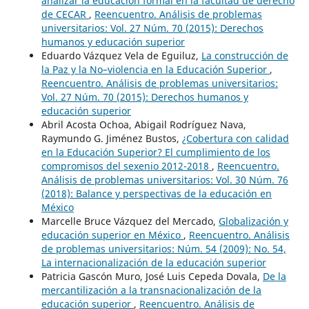
analizar la educación formal en la facultad de derecho
de CECAR
,
Reencuentro. Análisis de problemas
universitarios: Vol. 27 Núm. 70 (2015): Derechos
humanos y educación superior
Eduardo Vázquez Vela de Eguiluz,
La construcción de
la Paz y la No–violencia en la Educación Superior
,
Reencuentro. Análisis de problemas universitarios:
Vol. 27 Núm. 70 (2015): Derechos humanos y
educación superior
Abril Acosta Ochoa, Abigail Rodríguez Nava,
Raymundo G. Jiménez Bustos,
¿Cobertura con calidad
en la Educación Superior? El cumplimiento de los
compromisos del sexenio 2012-2018
,
Reencuentro.
Análisis de problemas universitarios: Vol. 30 Núm. 76
(2018): Balance y perspectivas de la educación en
México
Marcelle Bruce Vázquez del Mercado,
Globalización y
educación superior en México
,
Reencuentro. Análisis
de problemas universitarios: Núm. 54 (2009): No. 54,
La internacionalización de la educación superior
Patricia Gascón Muro, José Luis Cepeda Dovala,
De la
mercantilización a la transnacionalización de la
educación superior
,
Reencuentro. Análisis de