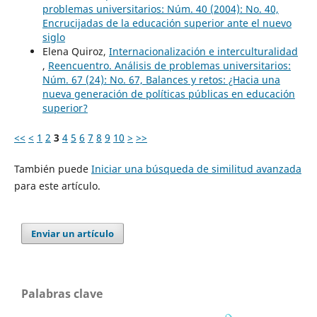
problemas universitarios: Núm. 40 (2004): No. 40,
Encrucijadas de la educación superior ante el nuevo
siglo
Elena Quiroz,
Internacionalización e interculturalidad
,
Reencuentro. Análisis de problemas universitarios:
Núm. 67 (24): No. 67, Balances y retos: ¿Hacia una
nueva generación de políticas públicas en educación
superior?
<<
<
1
2
3
4
5
6
7
8
9
10
>
>>
También puede
Iniciar una búsqueda de similitud avanzada
para este artículo.
Enviar un artículo
Palabras clave