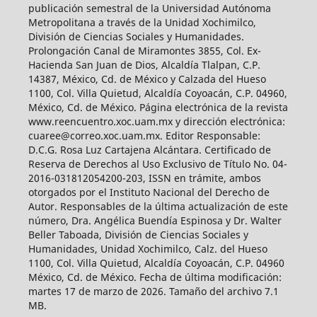
publicación semestral de la Universidad Autónoma
Metropolitana a través de la Unidad Xochimilco,
División de Ciencias Sociales y Humanidades.
Prolongación Canal de Miramontes 3855, Col. Ex-
Hacienda San Juan de Dios, Alcaldía Tlalpan, C.P.
14387, México, Cd. de México y Calzada del Hueso
1100, Col. Villa Quietud, Alcaldía Coyoacán, C.P. 04960,
México, Cd. de México. Página electrónica de la revista
www.reencuentro.xoc.uam.mx y dirección electrónica:
cuaree@correo.xoc.uam.mx. Editor Responsable:
D.C.G. Rosa Luz Cartajena Alcántara. Certificado de
Reserva de Derechos al Uso Exclusivo de Título No. 04-
2016-031812054200-203, ISSN en trámite, ambos
otorgados por el Instituto Nacional del Derecho de
Autor. Responsables de la última actualización de este
número, Dra. Angélica Buendía Espinosa y Dr. Walter
Beller Taboada, División de Ciencias Sociales y
Humanidades, Unidad Xochimilco, Calz. del Hueso
1100, Col. Villa Quietud, Alcaldía Coyoacán, C.P. 04960
México, Cd. de México. Fecha de última modificación:
martes 17 de marzo de 2026. Tamaño del archivo 7.1
MB.