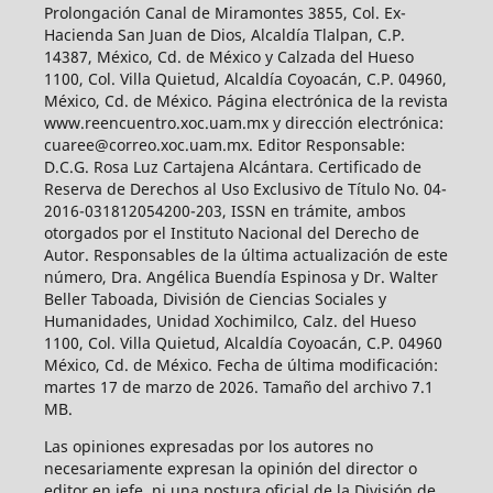
Prolongación Canal de Miramontes 3855, Col. Ex-
Hacienda San Juan de Dios, Alcaldía Tlalpan, C.P.
14387, México, Cd. de México y Calzada del Hueso
1100, Col. Villa Quietud, Alcaldía Coyoacán, C.P. 04960,
México, Cd. de México. Página electrónica de la revista
www.reencuentro.xoc.uam.mx y dirección electrónica:
cuaree@correo.xoc.uam.mx. Editor Responsable:
D.C.G. Rosa Luz Cartajena Alcántara. Certificado de
Reserva de Derechos al Uso Exclusivo de Título No. 04-
2016-031812054200-203, ISSN en trámite, ambos
otorgados por el Instituto Nacional del Derecho de
Autor. Responsables de la última actualización de este
número, Dra. Angélica Buendía Espinosa y Dr. Walter
Beller Taboada, División de Ciencias Sociales y
Humanidades, Unidad Xochimilco, Calz. del Hueso
1100, Col. Villa Quietud, Alcaldía Coyoacán, C.P. 04960
México, Cd. de México. Fecha de última modificación:
martes 17 de marzo de 2026. Tamaño del archivo 7.1
MB.
Las opiniones expresadas por los autores no
necesariamente expresan la opinión del director o
editor en jefe, ni una postura oficial de la División de