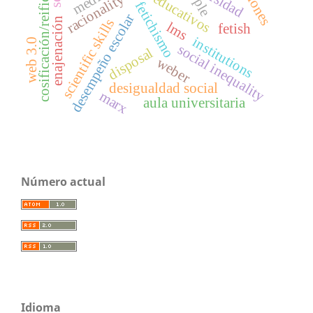
cosificación/reificación
media
racionality
ple
fetichismo
desempeño escolar
enajenación
scientific skills
lms
fetish
institutions
web 3.0
social inequality
disposal
weber
desigualdad social
marx
aula universitaria
Número actual
Idioma