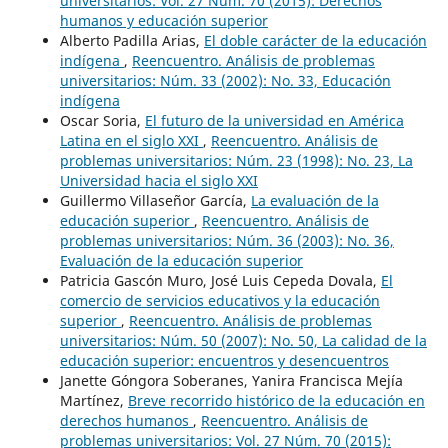
universitarios: Vol. 27 Núm. 70 (2015): Derechos
humanos y educación superior
Alberto Padilla Arias,
El doble carácter de la educación
indígena
,
Reencuentro. Análisis de problemas
universitarios: Núm. 33 (2002): No. 33, Educación
indígena
Oscar Soria,
El futuro de la universidad en América
Latina en el siglo XXI
,
Reencuentro. Análisis de
problemas universitarios: Núm. 23 (1998): No. 23, La
Universidad hacia el siglo XXI
Guillermo Villaseñor García,
La evaluación de la
educación superior
,
Reencuentro. Análisis de
problemas universitarios: Núm. 36 (2003): No. 36,
Evaluación de la educación superior
Patricia Gascón Muro, José Luis Cepeda Dovala,
El
comercio de servicios educativos y la educación
superior
,
Reencuentro. Análisis de problemas
universitarios: Núm. 50 (2007): No. 50, La calidad de la
educación superior: encuentros y desencuentros
Janette Góngora Soberanes, Yanira Francisca Mejía
Martínez,
Breve recorrido histórico de la educación en
derechos humanos
,
Reencuentro. Análisis de
problemas universitarios: Vol. 27 Núm. 70 (2015):