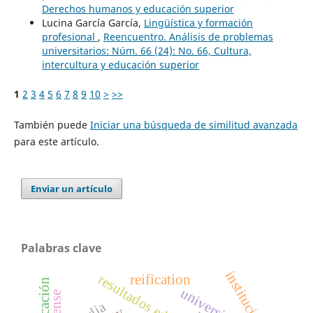
Derechos humanos y educación superior
Lucina García García,
Lingüística y formación
profesional
,
Reencuentro. Análisis de problemas
universitarios: Núm. 66 (24): No. 66, Cultura,
intercultura y educación superior
1
2
3
4
5
6
7
8
9
10
>
>>
También puede
Iniciar una búsqueda de similitud avanzada
para este artículo.
Enviar un artículo
Palabras clave
instituciones
resultados educativos
reification
universidad
sense