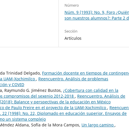
Número
Núm. 9 (1993): No. 9, Foro ¿Quié
son nuestros alumnos?: Parte 2 d
Sección
Artículos
lda Trinidad Delgado,
Formación docente en tiempos de contingenc
 la UAM-Xochimilco
,
Reencuentro. Análisis de problemas
ación y COVID
va, Raymundo G. Jiménez Bustos,
¿Cobertura con calidad en la
los compromisos del sexenio 2012-2018
,
Reencuentro. Análisis de
 (2018): Balance y perspectivas de la educación en México
co de Paulo Freire en el proyecto de la UAM-Xochimilco
,
Reencuent
. 22 (1998): No. 22, Diplomado en educación superior. Ensayos de
omo un sistema complejo
 Méndez Aldana, Sofía de la Mora Campos,
Un largo camino
,