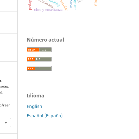
institutions
instituciones
marx
cine y enseñanza
Número actual
s
entro.
30.
Idioma
p/reen
English
Español (España)