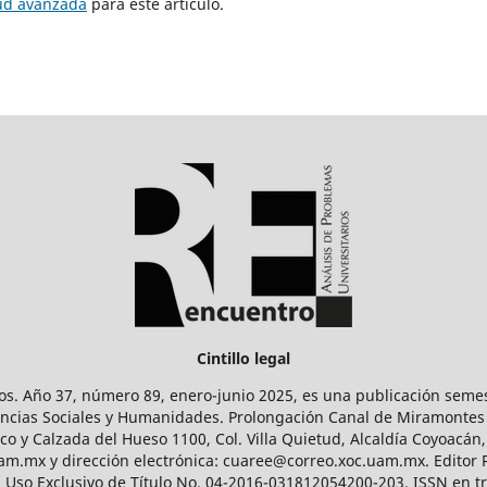
tud avanzada
para este artículo.
Cintillo legal
os. Año 37, número 89, enero-junio 2025, es una publicación sem
Ciencias Sociales y Humanidades. Prolongación Canal de Miramontes
ico y Calzada del Hueso 1100, Col. Villa Quietud, Alcaldía Coyoacán,
uam.mx y dirección electrónica: cuaree@correo.xoc.uam.mx. Editor
l Uso Exclusivo de Título No. 04-2016-031812054200-203, ISSN en tr