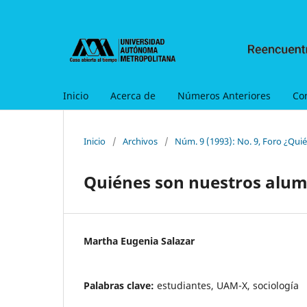
Inicio
Acerca de
Números Anteriores
Co
Inicio
/
Archivos
/
Núm. 9 (1993): No. 9, Foro ¿Qui
Quiénes son nuestros alumn
Martha Eugenia Salazar
Palabras clave:
estudiantes, UAM-X, sociología