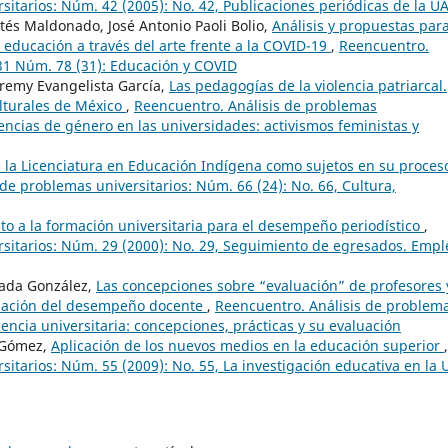
sitarios: Núm. 42 (2005): No. 42, Publicaciones periódicas de la 
rtés Maldonado, José Antonio Paoli Bolio,
Análisis y propuestas para
a educación a través del arte frente a la COVID-19
,
Reencuentro.
 31 Núm. 78 (31): Educación y COVID
Aremy Evangelista García,
Las pedagogías de la violencia patriarcal.
ulturales de México
,
Reencuentro. Análisis de problemas
lencias de género en las universidades: activismos feministas y
e la Licenciatura en Educación Indígena como sujetos en su proces
de problemas universitarios: Núm. 66 (24): No. 66, Cultura,
o a la formación universitaria para el desempeño periodístico
,
sitarios: Núm. 29 (2000): No. 29, Seguimiento de egresados. Empl
mada González,
Las concepciones sobre “evaluación” de profesores 
luación del desempeño docente
,
Reencuentro. Análisis de problem
cencia universitaria: concepciones, prácticas y su evaluación
 Gómez,
Aplicación de los nuevos medios en la educación superior
,
sitarios: Núm. 55 (2009): No. 55, La investigación educativa en la