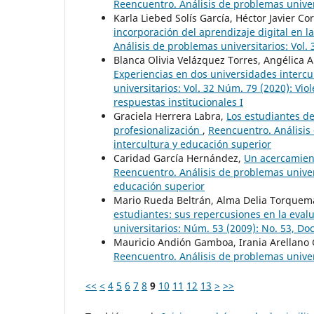
Reencuentro. Análisis de problemas univer
Karla Liebed Solís García, Héctor Javier Co
incorporación del aprendizaje digital en l
Análisis de problemas universitarios: Vol.
Blanca Olivia Velázquez Torres, Angélica 
Experiencias en dos universidades interc
universitarios: Vol. 32 Núm. 79 (2020): Vio
respuestas institucionales I
Graciela Herrera Labra,
Los estudiantes d
profesionalización
,
Reencuentro. Análisis 
intercultura y educación superior
Caridad García Hernández,
Un acercamient
Reencuentro. Análisis de problemas univer
educación superior
Mario Rueda Beltrán, Alma Delia Torque
estudiantes: sus repercusiones en la eva
universitarios: Núm. 53 (2009): No. 53, Do
Mauricio Andión Gamboa, Irania Arellano
Reencuentro. Análisis de problemas univer
<<
<
4
5
6
7
8
9
10
11
12
13
>
>>