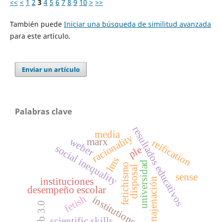
<<
<
1
2
3
4
5
6
7
8
9
10
>
>>
También puede
Iniciar una búsqueda de similitud avanzada
para este artículo.
Enviar un artículo
Palabras clave
resultados educativos
media
racionality
weber
marx
reification
social inequality
ple
lms
universidad
fetichismo
disposal
sense
instituciones
enajenación
desempeño escolar
fetish
institutions
web 3.0
scientific skills