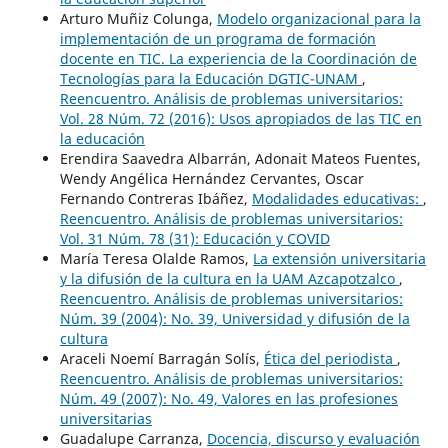
Arturo Muñiz Colunga,
Modelo organizacional para la
implementación de un programa de formación
docente en TIC. La experiencia de la Coordinación de
Tecnologías para la Educación DGTIC-UNAM
,
Reencuentro. Análisis de problemas universitarios:
Vol. 28 Núm. 72 (2016): Usos apropiados de las TIC en
la educación
Erendira Saavedra Albarrán, Adonait Mateos Fuentes,
Wendy Angélica Hernández Cervantes, Oscar
Fernando Contreras Ibáñez,
Modalidades educativas:
,
Reencuentro. Análisis de problemas universitarios:
Vol. 31 Núm. 78 (31): Educación y COVID
María Teresa Olalde Ramos,
La extensión universitaria
y la difusión de la cultura en la UAM Azcapotzalco
,
Reencuentro. Análisis de problemas universitarios:
Núm. 39 (2004): No. 39, Universidad y difusión de la
cultura
Araceli Noemí Barragán Solís,
Ética del periodista
,
Reencuentro. Análisis de problemas universitarios:
Núm. 49 (2007): No. 49, Valores en las profesiones
universitarias
Guadalupe Carranza,
Docencia, discurso y evaluación