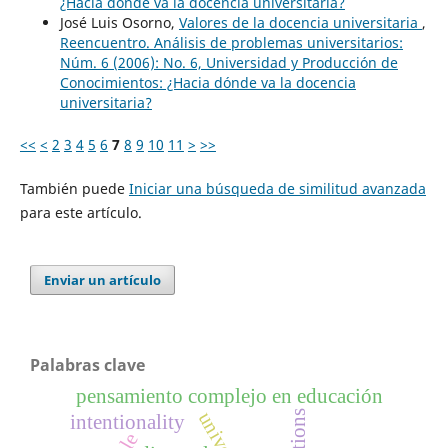
¿Hacia dónde va la docencia universitaria?
José Luis Osorno,
Valores de la docencia universitaria
,
Reencuentro. Análisis de problemas universitarios:
Núm. 6 (2006): No. 6, Universidad y Producción de
Conocimientos: ¿Hacia dónde va la docencia
universitaria?
<<
<
2
3
4
5
6
7
8
9
10
11
>
>>
También puede
Iniciar una búsqueda de similitud avanzada
para este artículo.
Enviar un artículo
Palabras clave
pensamiento complejo en educación
intentionality
ple