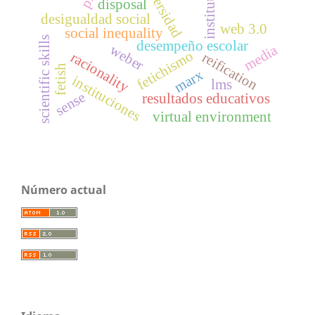
universidad
institutions
disposal
desigualdad social
web 3.0
social inequality
scientific skills
desempeño escolar
media
weber
fetichismo
reification
racionality
fetish
marx
instituciones
lms
sense
resultados educativos
virtual environment
Número actual