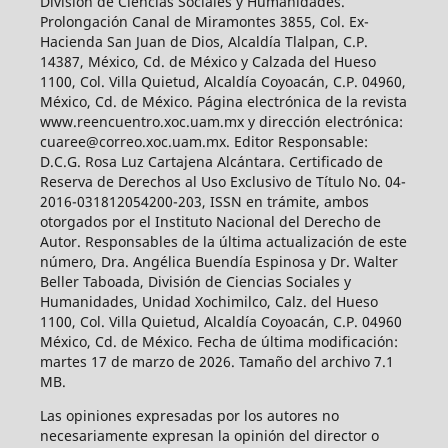
División de Ciencias Sociales y Humanidades.
Prolongación Canal de Miramontes 3855, Col. Ex-
Hacienda San Juan de Dios, Alcaldía Tlalpan, C.P.
14387, México, Cd. de México y Calzada del Hueso
1100, Col. Villa Quietud, Alcaldía Coyoacán, C.P. 04960,
México, Cd. de México. Página electrónica de la revista
www.reencuentro.xoc.uam.mx y dirección electrónica:
cuaree@correo.xoc.uam.mx. Editor Responsable:
D.C.G. Rosa Luz Cartajena Alcántara. Certificado de
Reserva de Derechos al Uso Exclusivo de Título No. 04-
2016-031812054200-203, ISSN en trámite, ambos
otorgados por el Instituto Nacional del Derecho de
Autor. Responsables de la última actualización de este
número, Dra. Angélica Buendía Espinosa y Dr. Walter
Beller Taboada, División de Ciencias Sociales y
Humanidades, Unidad Xochimilco, Calz. del Hueso
1100, Col. Villa Quietud, Alcaldía Coyoacán, C.P. 04960
México, Cd. de México. Fecha de última modificación:
martes 17 de marzo de 2026. Tamaño del archivo 7.1
MB.
Las opiniones expresadas por los autores no
necesariamente expresan la opinión del director o