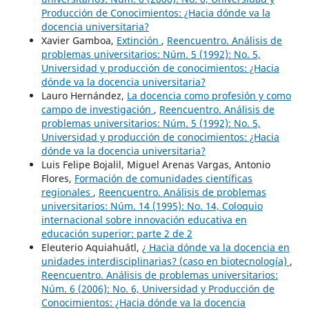
Producción de Conocimientos: ¿Hacia dónde va la
docencia universitaria?
Xavier Gamboa,
Extinción
,
Reencuentro. Análisis de
problemas universitarios: Núm. 5 (1992): No. 5,
Universidad y producción de conocimientos: ¿Hacia
dónde va la docencia universitaria?
Lauro Hernández,
La docencia como profesión y como
campo de investigación
,
Reencuentro. Análisis de
problemas universitarios: Núm. 5 (1992): No. 5,
Universidad y producción de conocimientos: ¿Hacia
dónde va la docencia universitaria?
Luis Felipe Bojalil, Miguel Arenas Vargas, Antonio
Flores,
Formación de comunidades científicas
regionales
,
Reencuentro. Análisis de problemas
universitarios: Núm. 14 (1995): No. 14, Coloquio
internacional sobre innovación educativa en
educación superior: parte 2 de 2
Eleuterio Aquiahuátl,
¿ Hacia dónde va la docencia en
unidades interdisciplinarias? (caso en biotecnología)
,
Reencuentro. Análisis de problemas universitarios:
Núm. 6 (2006): No. 6, Universidad y Producción de
Conocimientos: ¿Hacia dónde va la docencia