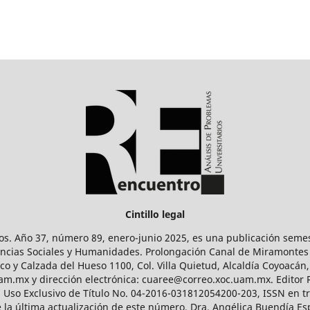
Cintillo legal
os. Año 37, número 89, enero-junio 2025, es una publicación sem
Ciencias Sociales y Humanidades. Prolongación Canal de Miramontes
ico y Calzada del Hueso 1100, Col. Villa Quietud, Alcaldía Coyoacán,
uam.mx y dirección electrónica: cuaree@correo.xoc.uam.mx. Editor
l Uso Exclusivo de Título No. 04-2016-031812054200-203, ISSN en tr
 última actualización de este número, Dra. Angélica Buendía Esp