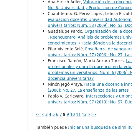
Ana Hirsch Adler,
Valoración de la docenc
No. 6, Universidad y Producción de Conoci
Cuauhtémoc G. Pérez López, Leticia Elizal
evaluación docente: Universidad Autónom
universitarios: Núm. 53 (2009): No. 53, Do
Guadalupe Pardo,
Organización de la doc
,
Reencuentro. Análisis de problemas unive
conocimientos: ¿Hacia dónde va la docenci
Pilar Viviente Solé,
Enseñanza de vanguardi
universitarios: Núm. 27 (2006): No. 27, La
Francisco Ramón, María Aurora Torres,
La
profesionales y para la docencia en la ed
problemas universitarios: Núm. 6 (2006): 
docencia universitaria?
Ninón Jegó Araya,
Hacia una docencia in
(2006): No. 27, La enseñanza de las artes
Pablo V. Carlevaro,
Intersecciones y unione
universitarios: Núm. 57 (2010): No. 57, Éti
<<
<
3
4
5
6
7
8
9
10
11
12
>
>>
También puede
Iniciar una búsqueda de simili