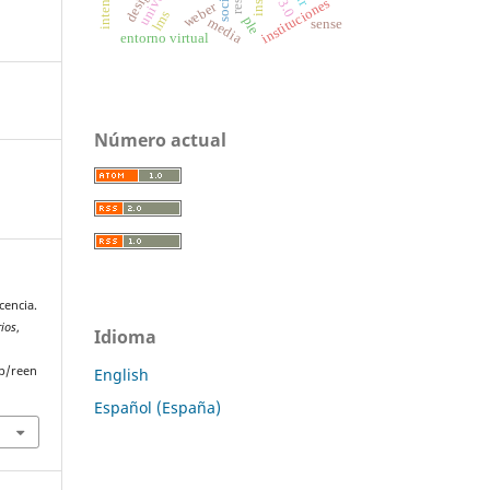
instituciones
weber
lms
ple
media
sense
entorno virtual
Número actual
cencia.
rios
,
Idioma
p/reen
English
Español (España)