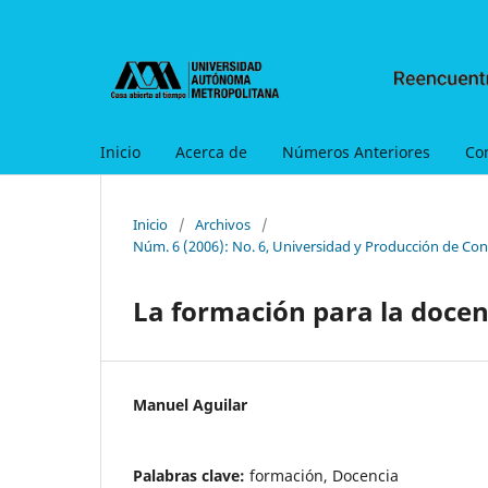
Inicio
Acerca de
Números Anteriores
Co
Inicio
/
Archivos
/
Núm. 6 (2006): No. 6, Universidad y Producción de Con
La formación para la docen
Manuel Aguilar
Palabras clave:
formación, Docencia