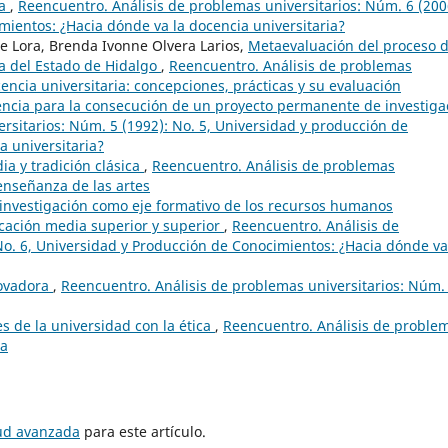
ia
,
Reencuentro. Análisis de problemas universitarios: Núm. 6 (200
mientos: ¿Hacia dónde va la docencia universitaria?
de Lora, Brenda Ivonne Olvera Larios,
Metaevaluación del proceso 
a del Estado de Hidalgo
,
Reencuentro. Análisis de problemas
cencia universitaria: concepciones, prácticas y su evaluación
encia para la consecución de un proyecto permanente de investiga
rsitarios: Núm. 5 (1992): No. 5, Universidad y producción de
a universitaria?
a y tradición clásica
,
Reencuentro. Análisis de problemas
 enseñanza de las artes
 investigación como eje formativo de los recursos humanos
ucación media superior y superior
,
Reencuentro. Análisis de
No. 6, Universidad y Producción de Conocimientos: ¿Hacia dónde va
novadora
,
Reencuentro. Análisis de problemas universitarios: Núm.
s de la universidad con la ética
,
Reencuentro. Análisis de proble
ca
tud avanzada
para este artículo.