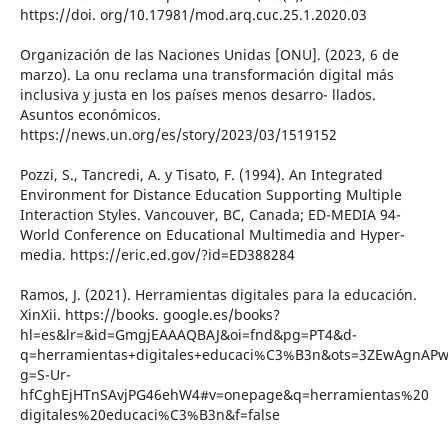
https://doi. org/10.17981/mod.arq.cuc.25.1.2020.03
Organización de las Naciones Unidas [ONU]. (2023, 6 de
marzo). La onu reclama una transformación digital más
inclusiva y justa en los países menos desarro- llados.
Asuntos económicos.
https://news.un.org/es/story/2023/03/1519152
Pozzi, S., Tancredi, A. y Tisato, F. (1994). An Integrated
Environment for Distance Education Supporting Multiple
Interaction Styles. Vancouver, BC, Canada; ED-MEDIA 94-
World Conference on Educational Multimedia and Hyper-
media. https://eric.ed.gov/?id=ED388284
Ramos, J. (2021). Herramientas digitales para la educación.
XinXii. https://books. google.es/books?
hl=es&lr=&id=GmgjEAAAQBAJ&oi=fnd&pg=PT4&d-
q=herramientas+digitales+educaci%C3%B3n&ots=3ZEwAgnAPw
g=S-Ur-
hfCghEjHTnSAvjPG46ehW4#v=onepage&q=herramientas%20
digitales%20educaci%C3%B3n&f=false