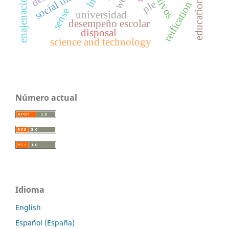
lms
enajenación
ple
reification
sense
universidad
desempeño escolar
disposal
science and technology
Número actual
Idioma
English
Español (España)