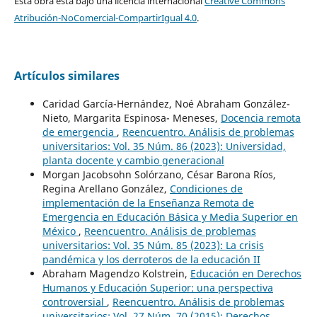
Esta obra está bajo una licencia internacional
Creative Commons
Atribución-NoComercial-CompartirIgual 4.0
.
Artículos similares
Caridad García-Hernández, Noé Abraham González-
Nieto, Margarita Espinosa- Meneses,
Docencia remota
de emergencia
,
Reencuentro. Análisis de problemas
universitarios: Vol. 35 Núm. 86 (2023): Universidad,
planta docente y cambio generacional
Morgan Jacobsohn Solórzano, César Barona Ríos,
Regina Arellano González,
Condiciones de
implementación de la Enseñanza Remota de
Emergencia en Educación Básica y Media Superior en
México
,
Reencuentro. Análisis de problemas
universitarios: Vol. 35 Núm. 85 (2023): La crisis
pandémica y los derroteros de la educación II
Abraham Magendzo Kolstrein,
Educación en Derechos
Humanos y Educación Superior: una perspectiva
controversial
,
Reencuentro. Análisis de problemas
universitarios: Vol. 27 Núm. 70 (2015): Derechos