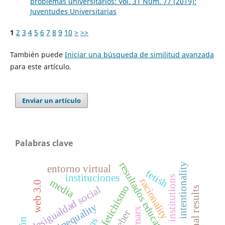
problemas universitarios: Vol. 31 Núm. 77 (2019):
Juventudes Universitarias
1
2
3
4
5
6
7
8
9
10
>
>>
También puede
Iniciar una búsqueda de similitud avanzada
para este artículo.
Enviar un artículo
Palabras clave
resultados educativos
intentionality
entorno virtual
fetish
instituciones
institutions
racionality
media
web 3.0
fetichismo
desigualdad social
educational results
social inequality
marx
weber