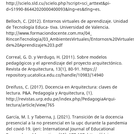
http://scielo.sld.cu/scielo.php?script=sci_arttext&pi-
d=S1990-86442020000400093&lng=es&tlng=es.
Belloch, C. (2012). Entornos virtuales de aprendizaje. Unidad
de Tecnología Educa- tiva. Universidad de Valencia.
http://www.formaciondocente.com.mx/04_
RinconTecnologia/03_AmbientesVirtuales/Entornos%20Virtual
de%20Aprendizaje%203.pdf
Correal, G. D. y Verdugo, H. (2011). Sobre modelos
pedagógicos y el aprendizaje del proyecto arquitectónico.
Revista de Arquitectura, 13(1), 80-91. https://
repository.ucatolica.edu.co/handle/10983/14940
Dreifuss, C. (2017). Docencia en Arquitectura: claves de
lectura. P&A. Pedagogía y Arquitectura, (1).
http://revistas.urp.edu.pe/index.php/PedagogiaArqui-
tectura/article/view/765
García, M. I. y Taberna, J. (2021). Transición de la docencia
presencial a la no presencial en la upc durante la pandemia
del covid-19. ijeri: International Journal of Educational