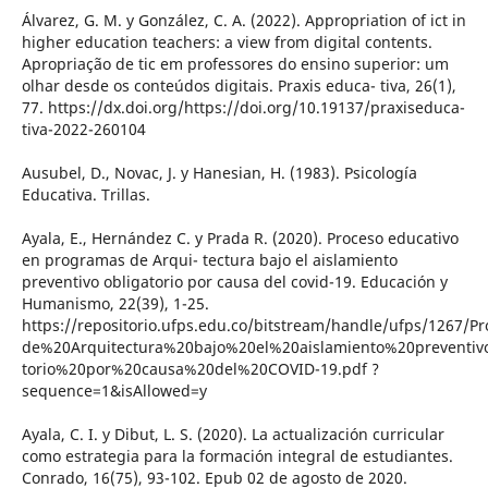
Álvarez, G. M. y González, C. A. (2022). Appropriation of ict in
higher education teachers: a view from digital contents.
Apropriação de tic em professores do ensino superior: um
olhar desde os conteúdos digitais. Praxis educa- tiva, 26(1),
77. https://dx.doi.org/https://doi.org/10.19137/praxiseduca-
tiva-2022-260104
Ausubel, D., Novac, J. y Hanesian, H. (1983). Psicología
Educativa. Trillas.
Ayala, E., Hernández C. y Prada R. (2020). Proceso educativo
en programas de Arqui- tectura bajo el aislamiento
preventivo obligatorio por causa del covid-19. Educación y
Humanismo, 22(39), 1-25.
https://repositorio.ufps.edu.co/bitstream/handle/ufps/126
de%20Arquitectura%20bajo%20el%20aislamiento%20preventiv
torio%20por%20causa%20del%20COVID-19.pdf ?
sequence=1&isAllowed=y
Ayala, C. I. y Dibut, L. S. (2020). La actualización curricular
como estrategia para la formación integral de estudiantes.
Conrado, 16(75), 93-102. Epub 02 de agosto de 2020.