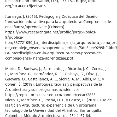
Research and Innovation, (15), 177-187. https://doi.
org/10.46661/ijeri.5015
Iturriaga, J. (2015). Pedagogía y Didáctica del Diseño.
Innovación educa- tiva para la arquitectura: Compromiso de
enseñanza/aprendizaje (Primera).
https://www.researchgate.net/profile/Jorge-Robles-
9/publica-
tion/337721050_La_interdisciplina_en_la_arquitectura_como_pr
de_complejo_ensenanzaaprendizaje/links/5de6eee9299bf10bc
La-interdisciplina-en-la-arquitectura-como-proceso-de-
complejo-ense- nanza-aprendizaje.pdf
Marín, D., Buelvas, J., Sarmiento, J., Ricardo, J. C., Correa, J.
L., Martínez, G., Hernández, R. E., Ghisays, G., Díaz, J.,
Guevara, O., Castellanos, A. I., Sierra, A. M., Albis, M.C. y
Cohen, É. (2018). Enfoques, teorías y perspectivas de la
Arquitectura y sus programas académicos.
https://repositorio.cecar.edu.co/handle/cecar/2856
Nieto, I., Martínez, C., Rocha, D. E. y Castro, C. (2020). Uso de
las tic en Arquitectura: experiencia de un programa
tecnólogo de la Universidad del Atlántico, Barranquilla,
Colombia. Módulo Arquitectura cuc, 25(1), 67-84.