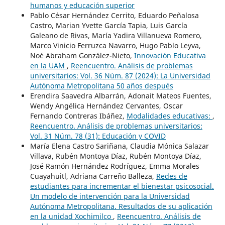
humanos y educación superior
Pablo César Hernández Cerrito, Eduardo Peñalosa
Castro, Marian Yvette García Tapia, Luis García
Galeano de Rivas, María Yadira Villanueva Romero,
Marco Vinicio Ferruzca Navarro, Hugo Pablo Leyva,
Noé Abraham González-Nieto,
Innovación Educativa
en la UAM
,
Reencuentro. Análisis de problemas
universitarios: Vol. 36 Núm. 87 (2024): La Universidad
Autónoma Metropolitana 50 años después
Erendira Saavedra Albarrán, Adonait Mateos Fuentes,
Wendy Angélica Hernández Cervantes, Oscar
Fernando Contreras Ibáñez,
Modalidades educativas:
,
Reencuentro. Análisis de problemas universitarios:
Vol. 31 Núm. 78 (31): Educación y COVID
María Elena Castro Sariñana, Claudia Mónica Salazar
Villava, Rubén Montoya Díaz, Rubén Montoya Díaz,
José Ramón Hernández Rodríguez, Emma Morales
Cuayahuitl, Adriana Carreño Balleza,
Redes de
estudiantes para incrementar el bienestar psicosocial.
Un modelo de intervención para la Universidad
Autónoma Metropolitana. Resultados de su aplicación
en la unidad Xochimilco
,
Reencuentro. Análisis de