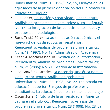
universitarios: Núm. 15 (1996): No. 15, Ensayos de los
egresados de la primera generación del Diplomado en
Educación Superior
Luis Porter,
Educación y creatividad
,
Reencuentro.
Análisis de problemas universitarios: Núm. 17 (2006):
No. 17, La integración de los conocimientos, ideas y
propuestas metodológicas
Boris Tristá Pérez,
La administración académica y el
nuevo rol de los directivos universitarios
,
Reencuentro. Análisis de problemas universitarios:
Núm. 18 (1997): No. 18, Administración Académica
César A. Macías-Chapula,
Gestión de la información
,
Reencuentro. Análisis de problemas universitarios:
Núm. 21 (2006): No. 21, Gestión de la información
Elsa González Paredes,
La docencia, una ética para la
vida
,
Reencuentro. Análisis de problemas
universitarios: Núm. 22 (1998): No. 22, Diplomado en
educación superior. Ensayos de profesores y
estudiantes. La educación como un sistema complejo
Oscar Soria,
El futuro de la universidad en América
Latina en el siglo XXI
,
Reencuentro. Análisis de
problemas universitarios: Núm. 23 (1998): No. 23, La