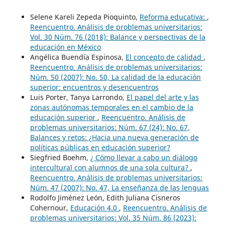
Selene Kareli Zepeda Pioquinto,
Reforma educativa:
,
Reencuentro. Análisis de problemas universitarios:
Vol. 30 Núm. 76 (2018): Balance y perspectivas de la
educación en México
Angélica Buendía Espinosa,
El concepto de calidad
,
Reencuentro. Análisis de problemas universitarios:
Núm. 50 (2007): No. 50, La calidad de la educación
superior: encuentros y desencuentros
Luis Porter, Tanya Larrondo,
El papel del arte y las
zonas autónomas temporales en el cambio de la
educación superior
,
Reencuentro. Análisis de
problemas universitarios: Núm. 67 (24): No. 67,
Balances y retos: ¿Hacia una nueva generación de
políticas públicas en educación superior?
Siegfried Boehm,
¿ Cómo llevar a cabo un diálogo
intercultural con alumnos de una sola cultura?
,
Reencuentro. Análisis de problemas universitarios:
Núm. 47 (2007): No. 47, La enseñanza de las lenguas
Rodolfo Jiménez León, Edith Juliana Cisneros
Cohernour,
Educación 4.0
,
Reencuentro. Análisis de
problemas universitarios: Vol. 35 Núm. 86 (2023):