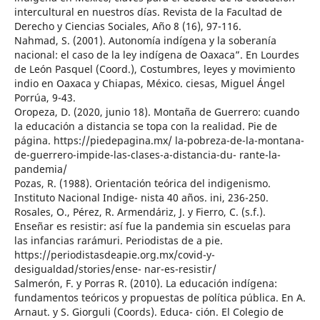
intercultural en nuestros días. Revista de la Facultad de
Derecho y Ciencias Sociales, Año 8 (16), 97-116.
Nahmad, S. (2001). Autonomía indígena y la soberanía
nacional: el caso de la ley indígena de Oaxaca”. En Lourdes
de León Pasquel (Coord.), Costumbres, leyes y movimiento
indio en Oaxaca y Chiapas, México. ciesas, Miguel Ángel
Porrúa, 9-43.
Oropeza, D. (2020, junio 18). Montaña de Guerrero: cuando
la educación a distancia se topa con la realidad. Pie de
página. https://piedepagina.mx/ la-pobreza-de-la-montana-
de-guerrero-impide-las-clases-a-distancia-du- rante-la-
pandemia/
Pozas, R. (1988). Orientación teórica del indigenismo.
Instituto Nacional Indige- nista 40 años. ini, 236-250.
Rosales, O., Pérez, R. Armendáriz, J. y Fierro, C. (s.f.).
Enseñar es resistir: así fue la pandemia sin escuelas para
las infancias rarámuri. Periodistas de a pie.
https://periodistasdeapie.org.mx/covid-y-
desigualdad/stories/ense- nar-es-resistir/
Salmerón, F. y Porras R. (2010). La educación indígena:
fundamentos teóricos y propuestas de política pública. En A.
Arnaut. y S. Giorguli (Coords). Educa- ción. El Colegio de