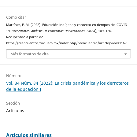
Cómo citar
Martínez, F. M. (2022). Educación indígena y contexto en tiempos del COVID-
19.
Reencuentro. Análisis De Problemas Universitarios
,
34
(84), 109–126.
Recuperado a partir de
https://reencuentro.xoc.uam.mx/index.php/reencuentro/article/view/1167
Más formatos de cita
Número
Vol. 34 Núm. 84 (2022): La crisis pandémica y los derroteros
de la educación I
Sección
Artículos
Artículos similares