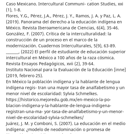
Caso Mexicano. Intercultural Communi- cation Studies, xxi
(1), 1-8.
Flores, Y.G., Pérez, J.A., Pérez, J. Y., Ramos, J. A. y Paz, L. A.
(2019). Panorama del derecho a la educación indígena en
México. Revista Iberoamericana de Ciencias, 6(4), 35-46.
González, F. (2007). Crítica de la interculturalidad: la
construcción de un proceso en el marco de la
modernización. Cuadernos Interculturales, 5(9), 63-89.
_______, (2022) El perfil de estudiante de educación superior
intercultural en México a 100 años de la raza cósmica.
Revista Ensayos Pedagógicos, xvii (2), 39-64.
Instituto Nacional para la Evaluación de la Educación [inne]
(2019, febrero 25).
En México la población indígena y la hablante de lengua
indígena regis- tran una mayor tasa de analfabetismo y un
menor nivel de escolaridad: Sylvia Schmelkes.
https://historico.mejoredu.gob.mx/en-mexico-la-po-
blacion-indigena-y-la-hablante-de-lengua-indigena-
registran-una-ma- yor-tasa-de-analfabetismo-y-un-menor-
nivel-de-escolaridad-sylvia-schmelkes/
Juárez, J. M. y Comboni, S. (2007). La educación en el medio
indígena: ¿modelo de neodominación o promesa de