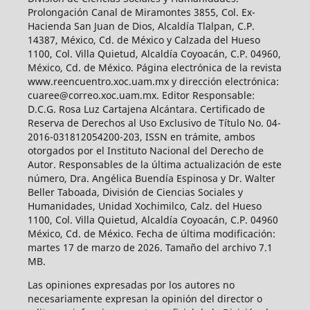
Prolongación Canal de Miramontes 3855, Col. Ex-
Hacienda San Juan de Dios, Alcaldía Tlalpan, C.P.
14387, México, Cd. de México y Calzada del Hueso
1100, Col. Villa Quietud, Alcaldía Coyoacán, C.P. 04960,
México, Cd. de México. Página electrónica de la revista
www.reencuentro.xoc.uam.mx y dirección electrónica:
cuaree@correo.xoc.uam.mx. Editor Responsable:
D.C.G. Rosa Luz Cartajena Alcántara. Certificado de
Reserva de Derechos al Uso Exclusivo de Título No. 04-
2016-031812054200-203, ISSN en trámite, ambos
otorgados por el Instituto Nacional del Derecho de
Autor. Responsables de la última actualización de este
número, Dra. Angélica Buendía Espinosa y Dr. Walter
Beller Taboada, División de Ciencias Sociales y
Humanidades, Unidad Xochimilco, Calz. del Hueso
1100, Col. Villa Quietud, Alcaldía Coyoacán, C.P. 04960
México, Cd. de México. Fecha de última modificación:
martes 17 de marzo de 2026. Tamaño del archivo 7.1
MB.
Las opiniones expresadas por los autores no
necesariamente expresan la opinión del director o