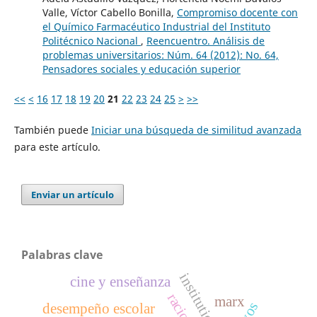
Valle, Víctor Cabello Bonilla,
Compromiso docente con
el Químico Farmacéutico Industrial del Instituto
Politécnico Nacional
,
Reencuentro. Análisis de
problemas universitarios: Núm. 64 (2012): No. 64,
Pensadores sociales y educación superior
<<
<
16
17
18
19
20
21
22
23
24
25
>
>>
También puede
Iniciar una búsqueda de similitud avanzada
para este artículo.
Enviar un artículo
Palabras clave
institutions
cine y enseñanza
marx
desempeño escolar