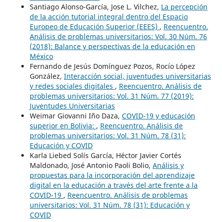
Santiago Alonso-García, Jose L. Vilchez,
La percepción
de la acción tutorial integral dentro del Espacio
Europeo de Educación Superior (EEES)
,
Reencuentro.
Análisis de problemas universitarios: Vol. 30 Núm. 76
(2018): Balance y perspectivas de la educación en
México
Fernando de Jesús Domínguez Pozos, Rocío López
González,
Interacción social, juventudes universitarias
y redes sociales digitales
,
Reencuentro. Análisis de
problemas universitarios: Vol. 31 Núm. 77 (2019):
Juventudes Universitarias
Weimar Giovanni Iño Daza,
COVID-19 y educación
superior en Bolivia:
,
Reencuentro. Análisis de
problemas universitarios: Vol. 31 Núm. 78 (31):
Educación y COVID
Karla Liebed Solís García, Héctor Javier Cortés
Maldonado, José Antonio Paoli Bolio,
Análisis y
propuestas para la incorporación del aprendizaje
digital en la educación a través del arte frente a la
COVID-19
,
Reencuentro. Análisis de problemas
universitarios: Vol. 31 Núm. 78 (31): Educación y
COVID