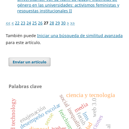
género en las universidades: activismos feministas y
respuestas institucionales II
<<
<
22
23
24
25
26
27
28
29
30
>
>>
También puede
Iniciar una búsqueda de similitud avanzada
para este artículo.
Enviar un artículo
Palabras clave
ciencia y tecnología
social inequality
web 3.0
science and technology
media
desempeño escolar
enajenación
fetichismo
lms
fetish
sense
instituciones
weber
disposal