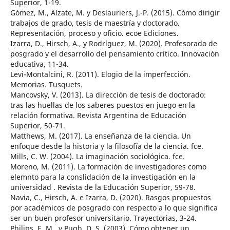
Superior, 1-19.
Gómez, M., Alzate, M. y Deslauriers, J.-P. (2015). Cómo dirigir
trabajos de grado, tesis de maestría y doctorado.
Representación, proceso y oficio. ecoe Ediciones.
Izarra, D., Hirsch, A., y Rodríguez, M. (2020). Profesorado de
posgrado y el desarrollo del pensamiento crítico. Innovación
educativa, 11-34.
Levi-Montalcini, R. (2011). Elogio de la imperfección.
Memorias. Tusquets.
Mancovsky, V. (2013). La dirección de tesis de doctorado:
tras las huellas de los saberes puestos en juego en la
relación formativa. Revista Argentina de Educación
Superior, 50-71.
Matthews, M. (2017). La enseñanza de la ciencia. Un
enfoque desde la historia y la filosofía de la ciencia. fce.
Mills, C. W. (2004). La imaginación sociológica. fce.
Moreno, M. (2011). La formación de investigadores como
elemnto para la conslidación de la investigación en la
universidad . Revista de la Educación Superior, 59-78.
Navia, C., Hirsch, A. e Izarra, D. (2020). Rasgos propuestos
por académicos de posgrado con respecto a lo que significa
ser un buen profesor universitario. Trayectorias, 3-24.
Philips, E. M., y Pugh, D. S. (2003). Cómo obtener un