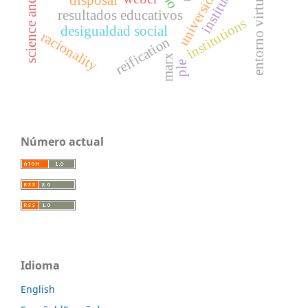
universidad
entorno virtual
resultados educativos
institutions
desigualdad social
racionality
reification
marx
ple
Número actual
Idioma
English