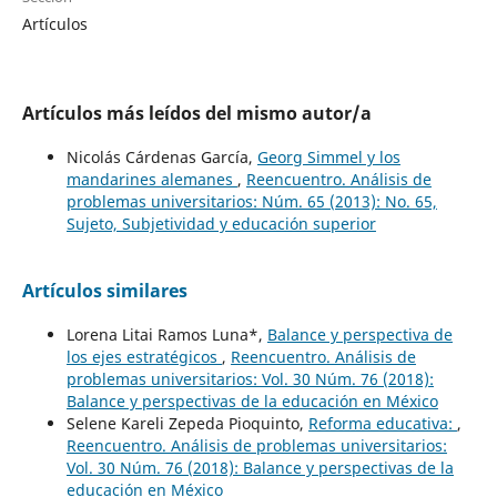
Artículos
Artículos más leídos del mismo autor/a
Nicolás Cárdenas García,
Georg Simmel y los
mandarines alemanes
,
Reencuentro. Análisis de
problemas universitarios: Núm. 65 (2013): No. 65,
Sujeto, Subjetividad y educación superior
Artículos similares
Lorena Litai Ramos Luna*,
Balance y perspectiva de
los ejes estratégicos
,
Reencuentro. Análisis de
problemas universitarios: Vol. 30 Núm. 76 (2018):
Balance y perspectivas de la educación en México
Selene Kareli Zepeda Pioquinto,
Reforma educativa:
,
Reencuentro. Análisis de problemas universitarios:
Vol. 30 Núm. 76 (2018): Balance y perspectivas de la
educación en México