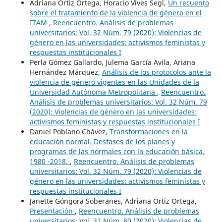
Adriana Ortiz Ortega, Horacio Vives Segl,
Un recuento
sobre el tratamiento de la violencia de género en el
ITAM
,
Reencuentro. Análisis de problemas
universitarios: Vol. 32 Núm. 79 (2020): Violencias de
género en las universidades: activismos feministas y
respuestas institucionales I
Perla Gómez Gallardo, Julema García Avila, Ariana
Hernández Márquez,
Análisis de los protocolos ante la
violencia de género vigentes en las Unidades de la
Universidad Autónoma Metropolitana
,
Reencuentro.
Análisis de problemas universitarios: Vol. 32 Núm. 79
(2020): Violencias de género en las universidades:
activismos feministas y respuestas institucionales I
Daniel Poblano Chávez,
Transformaciones en la
educación normal. Desfases de los planes y
programas de las normales con la educación básica.
1980 -2018.
,
Reencuentro. Análisis de problemas
universitarios: Vol. 32 Núm. 79 (2020): Violencias de
género en las universidades: activismos feministas y
respuestas institucionales I
Janette Góngora Soberanes, Adriana Ortiz Ortega,
Presentación
,
Reencuentro. Análisis de problemas
universitarios: Vol. 32 Núm. 80 (2020): Violencias de