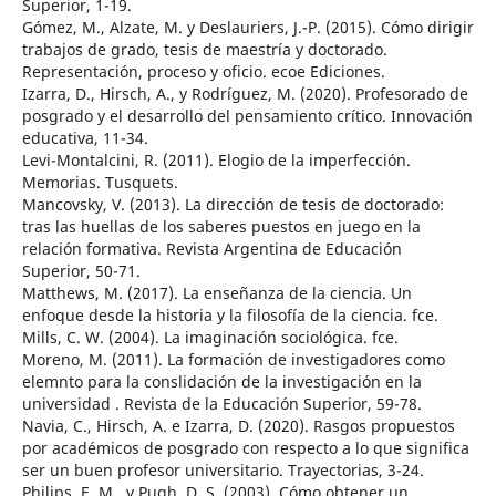
Superior, 1-19.
Gómez, M., Alzate, M. y Deslauriers, J.-P. (2015). Cómo dirigir
trabajos de grado, tesis de maestría y doctorado.
Representación, proceso y oficio. ecoe Ediciones.
Izarra, D., Hirsch, A., y Rodríguez, M. (2020). Profesorado de
posgrado y el desarrollo del pensamiento crítico. Innovación
educativa, 11-34.
Levi-Montalcini, R. (2011). Elogio de la imperfección.
Memorias. Tusquets.
Mancovsky, V. (2013). La dirección de tesis de doctorado:
tras las huellas de los saberes puestos en juego en la
relación formativa. Revista Argentina de Educación
Superior, 50-71.
Matthews, M. (2017). La enseñanza de la ciencia. Un
enfoque desde la historia y la filosofía de la ciencia. fce.
Mills, C. W. (2004). La imaginación sociológica. fce.
Moreno, M. (2011). La formación de investigadores como
elemnto para la conslidación de la investigación en la
universidad . Revista de la Educación Superior, 59-78.
Navia, C., Hirsch, A. e Izarra, D. (2020). Rasgos propuestos
por académicos de posgrado con respecto a lo que significa
ser un buen profesor universitario. Trayectorias, 3-24.
Philips, E. M., y Pugh, D. S. (2003). Cómo obtener un