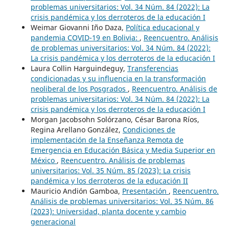
problemas universitarios: Vol. 34 Núm. 84 (2022): La
crisis pandémica y los derroteros de la educación I
Weimar Giovanni Iño Daza,
Política educacional y
pandemia COVID-19 en Bolivia:
,
Reencuentro. Análisis
de problemas universitarios: Vol. 34 Núm. 84 (2022):
La crisis pandémica y los derroteros de la educación I
Laura Collin Harguindeguy,
Transferencias
condicionadas y su influencia en la transformación
neoliberal de los Posgrados
,
Reencuentro. Análisis de
problemas universitarios: Vol. 34 Núm. 84 (2022): La
crisis pandémica y los derroteros de la educación I
Morgan Jacobsohn Solórzano, César Barona Ríos,
Regina Arellano González,
Condiciones de
implementación de la Enseñanza Remota de
Emergencia en Educación Básica y Media Superior en
México
,
Reencuentro. Análisis de problemas
universitarios: Vol. 35 Núm. 85 (2023): La crisis
pandémica y los derroteros de la educación II
Mauricio Andión Gamboa,
Presentación
,
Reencuentro.
Análisis de problemas universitarios: Vol. 35 Núm. 86
(2023): Universidad, planta docente y cambio
generacional