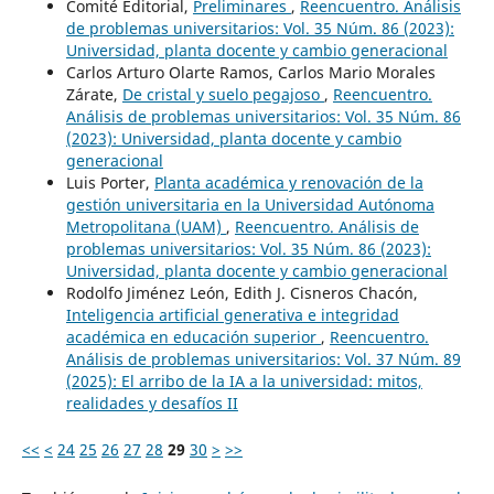
Comité Editorial,
Preliminares
,
Reencuentro. Análisis
de problemas universitarios: Vol. 35 Núm. 86 (2023):
Universidad, planta docente y cambio generacional
Carlos Arturo Olarte Ramos, Carlos Mario Morales
Zárate,
De cristal y suelo pegajoso
,
Reencuentro.
Análisis de problemas universitarios: Vol. 35 Núm. 86
(2023): Universidad, planta docente y cambio
generacional
Luis Porter,
Planta académica y renovación de la
gestión universitaria en la Universidad Autónoma
Metropolitana (UAM)
,
Reencuentro. Análisis de
problemas universitarios: Vol. 35 Núm. 86 (2023):
Universidad, planta docente y cambio generacional
Rodolfo Jiménez León, Edith J. Cisneros Chacón,
Inteligencia artificial generativa e integridad
académica en educación superior
,
Reencuentro.
Análisis de problemas universitarios: Vol. 37 Núm. 89
(2025): El arribo de la IA a la universidad: mitos,
realidades y desafíos II
<<
<
24
25
26
27
28
29
30
>
>>