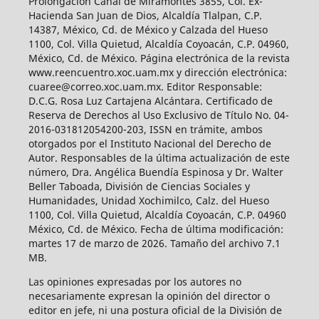
Prolongación Canal de Miramontes 3855, Col. Ex-
Hacienda San Juan de Dios, Alcaldía Tlalpan, C.P.
14387, México, Cd. de México y Calzada del Hueso
1100, Col. Villa Quietud, Alcaldía Coyoacán, C.P. 04960,
México, Cd. de México. Página electrónica de la revista
www.reencuentro.xoc.uam.mx y dirección electrónica:
cuaree@correo.xoc.uam.mx. Editor Responsable:
D.C.G. Rosa Luz Cartajena Alcántara. Certificado de
Reserva de Derechos al Uso Exclusivo de Título No. 04-
2016-031812054200-203, ISSN en trámite, ambos
otorgados por el Instituto Nacional del Derecho de
Autor. Responsables de la última actualización de este
número, Dra. Angélica Buendía Espinosa y Dr. Walter
Beller Taboada, División de Ciencias Sociales y
Humanidades, Unidad Xochimilco, Calz. del Hueso
1100, Col. Villa Quietud, Alcaldía Coyoacán, C.P. 04960
México, Cd. de México. Fecha de última modificación:
martes 17 de marzo de 2026. Tamaño del archivo 7.1
MB.
Las opiniones expresadas por los autores no
necesariamente expresan la opinión del director o
editor en jefe, ni una postura oficial de la División de