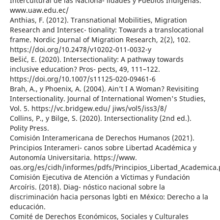
Intercultural de las Naciona- lidades y Pueblos Indígenas.
www.uaw.edu.ec/
Anthias, F. (2012). Transnational Mobilities, Migration
Research and Intersec- tionality: Towards a translocational
frame. Nordic Journal of Migration Research, 2(2), 102.
https://doi.org/10.2478/v10202-011-0032-y
Bešić, E. (2020). Intersectionality: A pathway towards
inclusive education? Pros- pects, 49, 111–122.
https://doi.org/10.1007/s11125-020-09461-6
Brah, A., y Phoenix, A. (2004). Ain’t I A Woman? Revisiting
Intersectionality. Journal of International Women's Studies,
Vol. 5. https://vc.bridgew.edu/ jiws/vol5/iss3/8/
Collins, P., y Bilge, S. (2020). Intersectionality (2nd ed.).
Polity Press.
Comisión Interamericana de Derechos Humanos (2021).
Principios Interameri- canos sobre Libertad Académica y
Autonomía Universitaria. https://www.
oas.org/es/cidh/informes/pdfs/Principios_Libertad_Academica.
Comisión Ejecutiva de Atención a Víctimas y Fundación
Arcoíris. (2018). Diag- nóstico nacional sobre la
discriminación hacia personas lgbti en México: Derecho a la
educación.
Comité de Derechos Económicos, Sociales y Culturales