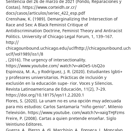
Sentencia del 26 de marzo de 2021 (Fondo, Reparaciones y
Costas). https://www.corteidh.or.cr/
docs/casos/articulos/seriec_422_esp.pdf
Crenshaw, K. (1989). Demarginalizing the Intersection of
Race and Sex: A Black Feminist Critique of
Antidiscrimination Doctrine, Feminist Theory and Antiracist
Politics. University of Chicago Legal Forum, 1, 139–167.
http://
chicagounbound.uchicago.edu/uclfhttp://chicagounbound.uch
uclf/vol1989/iss1/8
, (2016). The urgency of intersectionality.
https://www.youtube.com/ watch?v=akOe5-UsQ2o
Espinoza, M. A., y Rodríguez, J. R. (2020). Estudiantes lgbti+
y profesores universitarios. Prácticas de inclusión y
exclusión en la educación supe- rior. Voces y Silencios.
Revista Latinoamericana de Educación, 11(2), 7–29.
https://doi.org/10.18175/vys11.2.2020.1
Flores, S. (2020). La unam no es una opción muy adecuada
para mis estudios: Carlos Santamaría “niño genio”. Milenio
Televisión. https://www.youtube. com/watch?v=xaigTHJFzms
Freire, P. (2008). Cartas a quien pretende enseñar. Siglo
Veintiuno Editores.
Guerra, A., Pierro, A. di, Marchisio, A., Fonseca, J., Moncalvo,