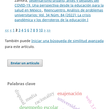
Zamora,
Sedentarismo urbano, antes y después del
COVID-19. Una perspectiva desde la educación para la
salud en México
,
Reencuentro. Análisis de problemas
universitarios: Vol. 34 Núm. 84 (2022): La crisis
pandémica y los derroteros de la educación I
<<
<
1
2
3
4
5
6
7
8
9
10
>
>>
También puede
Iniciar una búsqueda de similitud avanzada
para este artículo.
Enviar un artículo
Palabras clave
disposal
racionality
enajenación
media
web 3.0
universidad
desempeño escolar