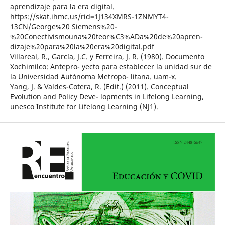
aprendizaje para la era digital.
https://skat.ihmc.us/rid=1J134XMRS-1ZNMYT4-
13CN/George%20 Siemens%20-
%20Conectivismouna%20teor%C3%ADa%20de%20apren-
dizaje%20para%20la%20era%20digital.pdf
Villareal, R., García, J.C. y Ferreira, J. R. (1980). Documento
Xochimilco: Antepro- yecto para establecer la unidad sur de
la Universidad Autónoma Metropo- litana. uam-x.
Yang, J. & Valdes-Cotera, R. (Edit.) (2011). Conceptual
Evolution and Policy Deve- lopments in Lifelong Learning,
unesco Institute for Lifelong Learning (NJ1).