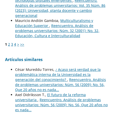
tecnologías digitales emergentes
,
Reencuentro.
Análisis de problemas universitarios: Vol. 35 Núm. 86
(2023): Universidad, planta docente y cambio
generacional
Mauricio Andión Gamboa,
Multiculturalismo y
Educación Superior
,
Reencuentro. Análisis de
problemas universitarios: Núm. 32 (2001): No. 32,
Educación, Cultura e Interculturalidad
1
2
3
4
>
>>
Artículos similares
César Mureddu Torres,
¿ Acaso será verdad que la
problemática interna de la Universidad es la
generación del conocimiento?
,
Reencuentro. Análisis
de problemas universitarios: Núm. 56 (2009): No. 56,
Que 20 años no es nada...
Axel Didriksson T.,
El futuro de la reforma
universitaria
,
Reencuentro. Análisis de problemas
universitarios: Núm. 56 (2009): No. 56, Que 20 años no
es nada...