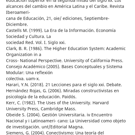
educación superior en la segunda mitad del siglo xx. Los
alcances del cambio en América Latina y el Caribe. Revista
Iberoameri-
cana de Educación, 21, oie/ ediciones, Septiembre-
Diciembre.
Castells M. (1999). La Era de la Información. Economía
Sociedad y Cultura. La
sociedad Red. Vol. I. Siglo xxi.
Clark, B. R. (1986). The Higher Education System: Academic
Organization in a
Cross- National Perspective. University of California Press.
Consejo Académico (2005). Bases Conceptuales y Sistema
Modular: Una reflexión
colectiva. uam-x.
Harari, Y.N. (2018). 21 Lecciones para el siglo xxi. Debate.
Hernández Rojas, G. (2006). Miradas constructivistas en
psicología de la educación. Paidós.
Kerr, C. (1982). The Uses of the University. Harvard
University Press, Cambridge Mass.
Obeide S. (2004). Gestión Universitaria. iv Encuentro
Nacional y i Latinoameri- cano: La Universidad como objeto
de investigación. unt/Editorial Magna.
Siemens, G. (2004). Conectivismo: Una teoría del