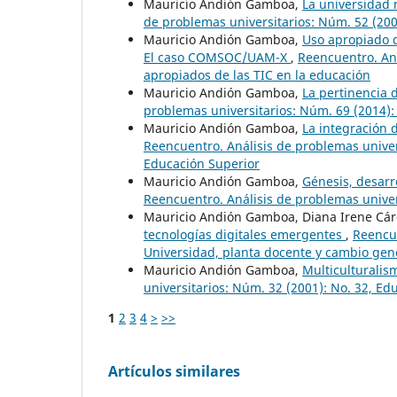
Mauricio Andión Gamboa,
La universidad 
de problemas universitarios: Núm. 52 (200
Mauricio Andión Gamboa,
Uso apropiado d
El caso COMSOC/UAM-X
,
Reencuentro. Aná
apropiados de las TIC en la educación
Mauricio Andión Gamboa,
La pertinencia 
problemas universitarios: Núm. 69 (2014)
Mauricio Andión Gamboa,
La integración 
Reencuentro. Análisis de problemas univers
Educación Superior
Mauricio Andión Gamboa,
Génesis, desarr
Reencuentro. Análisis de problemas univer
Mauricio Andión Gamboa, Diana Irene Cá
tecnologías digitales emergentes
,
Reencue
Universidad, planta docente y cambio gen
Mauricio Andión Gamboa,
Multiculturalis
universitarios: Núm. 32 (2001): No. 32, Ed
1
2
3
4
>
>>
Artículos similares