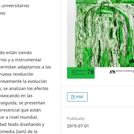
universitarios
vos
do están siendo
rios y a instrumentar
permitan adaptarnos a las
nueva revolución
 brevemente la evolución
; se analizan los efectos
provocando en las
PDF
 seguida, se presentan
presencial que están
or a nivel mundial,
Publicado
idad Nodo diseñando y
2019-07-01
timedia (lam) de la