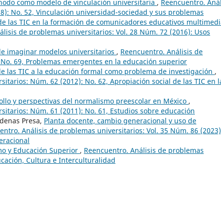
nodo como modelo de vinculación universitaria
,
Reencuentro. Anál
8): No. 52, Vinculación universidad-sociedad y sus problemas
e las TIC en la formación de comunicadores educativos multimedi
lisis de problemas universitarios: Vol. 28 Núm. 72 (2016): Usos
de imaginar modelos universitarios
,
Reencuentro. Análisis de
: No. 69, Problemas emergentes en la educación superior
de las TIC a la educación formal como problema de investigación
,
itarios: Núm. 62 (2012): No. 62, Apropiación social de las TIC en l
ollo y perspectivas del normalismo preescolar en México
,
sitarios: Núm. 61 (2011): No. 61, Estudios sobre educación
rdenas Presa,
Planta docente, cambio generacional y uso de
ntro. Análisis de problemas universitarios: Vol. 35 Núm. 86 (2023)
eracional
mo y Educación Superior
,
Reencuentro. Análisis de problemas
ucación, Cultura e Interculturalidad