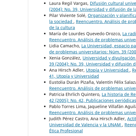
Laura Regil Vargas,
Difusión cultural univ
(2004): No. 39, Universidad y difusión de l
Pilar Viviente Solé,
Organización y planific
la sociedad
,
Reencuentro. Análisis de prob
de la cultura
María de Lourdes Quevedo Orozco,
La rad
Reencuentro. Análisis de problemas univers
Lidia Camacho,
La Universidad, espacio p
de problemas universitarios: Núm. 39 (2004
Xenia González,
Universidad y divulgación 
39 (2004): No. 39, Universidad y difusión d
Ana Hirsch Adler,
Utopía y Universidad
,
R
41, Utopía y Universidad
Eustolia Durán Pizaña, Valentín Félix Salaz
Reencuentro. Análisis de problemas univer
Patricia Ehrlich Quintero,
La historia de 
42 (2005): No. 42, Publicaciones periódica
Pablo Torres Lima, Jaqueline Villafán Agui
Reencuentro. Análisis de problemas univer
Judith Pérez Castro, Ana Hirsch Adler,
Acti
Universidad de Valencia y la UNAM
,
Reenc
Ética Profesional