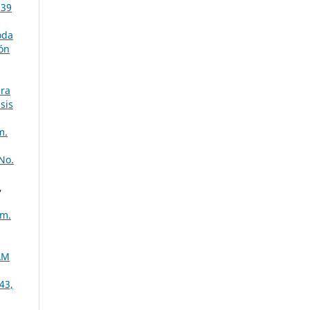
 39
oda
ión
ura
sis
m.
No.
,
úm.
UAM
43,