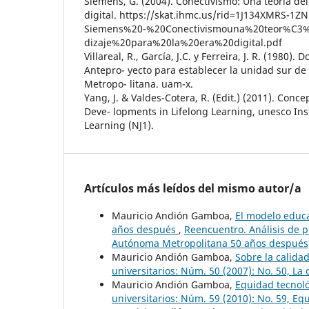
Siemens, G. (2004). Conectivismo: Una teoría del
digital. https://skat.ihmc.us/rid=1J134XMRS-
Siemens%20-%20Conectivismouna%20teor%C3
dizaje%20para%20la%20era%20digital.pdf
Villareal, R., García, J.C. y Ferreira, J. R. (1980)
Antepro- yecto para establecer la unidad sur d
Metropo- litana. uam-x.
Yang, J. & Valdes-Cotera, R. (Edit.) (2011). Conce
Deve- lopments in Lifelong Learning, unesco Inst
Learning (NJ1).
Artículos más leídos del mismo autor/a
Mauricio Andión Gamboa,
El modelo educ
años después
,
Reencuentro. Análisis de p
Autónoma Metropolitana 50 años después
Mauricio Andión Gamboa,
Sobre la calida
universitarios: Núm. 50 (2007): No. 50, La
Mauricio Andión Gamboa,
Equidad tecnoló
universitarios: Núm. 59 (2010): No. 59, Eq