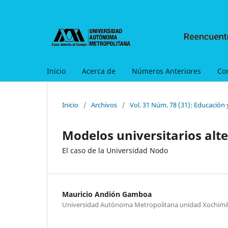
Inicio
Acerca de
Números Anteriores
Co
Inicio
/
Archivos
/
Vol. 31 Núm. 78 (31): Educación
Modelos universitarios alt
El caso de la Universidad Nodo
Mauricio Andión Gamboa
Universidad Autónoma Metropolitana unidad Xochimi