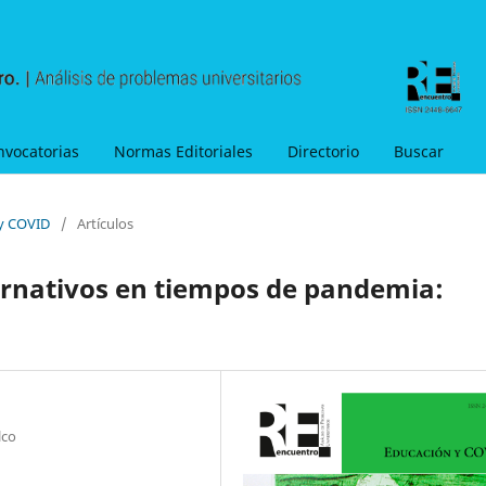
nvocatorias
Normas Editoriales
Directorio
Buscar
 y COVID
/
Artículos
ernativos en tiempos de pandemia:
lco