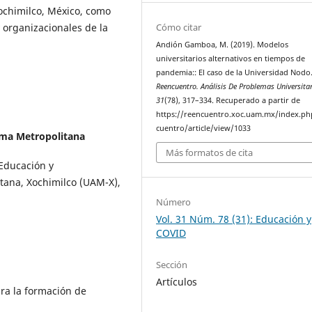
chimilco, México, como
Cómo citar
 organizacionales de la
Andión Gamboa, M. (2019). Modelos
universitarios alternativos en tiempos de
pandemia:: El caso de la Universidad Nodo
Reencuentro. Análisis De Problemas Universita
31
(78), 317–334. Recuperado a partir de
https://reencuentro.xoc.uam.mx/index.ph
cuentro/article/view/1033
ma Metropolitana
Más formatos de cita
Educación y
tana, Xochimilco (UAM-X),
Número
Vol. 31 Núm. 78 (31): Educación y
COVID
Sección
Artículos
ra la formación de