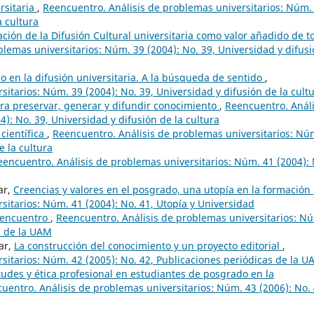
ersitaria
,
Reencuentro. Análisis de problemas universitarios: Núm.
a cultura
ación de la Difusión Cultural universitaria como valor añadido de t
lemas universitarios: Núm. 39 (2004): No. 39, Universidad y difus
io en la difusión universitaria. A la búsqueda de sentido
,
itarios: Núm. 39 (2004): No. 39, Universidad y difusión de la cult
ara preservar, generar y difundir conocimiento
,
Reencuentro. Análi
): No. 39, Universidad y difusión de la cultura
científica
,
Reencuentro. Análisis de problemas universitarios: Nú
e la cultura
eencuentro. Análisis de problemas universitarios: Núm. 41 (2004): 
ar,
Creencias y valores en el posgrado, una utopía en la formación
sitarios: Núm. 41 (2004): No. 41, Utopía y Universidad
Reencuentro
,
Reencuentro. Análisis de problemas universitarios: N
s de la UAM
lar,
La construcción del conocimiento y un proyecto editorial
,
sitarios: Núm. 42 (2005): No. 42, Publicaciones periódicas de la 
tudes y ética profesional en estudiantes de posgrado en la
uentro. Análisis de problemas universitarios: Núm. 43 (2006): No. 