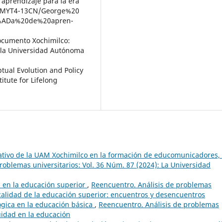
 aprendizaje para la era
1ZNMYT4-13CN/George%20
%ADa%20de%20apren-
. Documento Xochimilco:
e la Universidad Autónoma
ptual Evolution and Policy
itute for Lifelong
ativo de la UAM Xochimilco en la formación de educomunicadores,
roblemas universitarios: Vol. 36 Núm. 87 (2024): La Universidad
d en la educación superior
,
Reencuentro. Análisis de problemas
 calidad de la educación superior: encuentros y desencuentros
gica en la educación básica
,
Reencuentro. Análisis de problemas
uidad en la educación