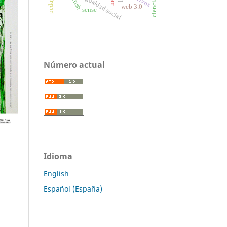
desigualdad social
fetish
web 3.0
sense
Número actual
Idioma
English
Español (España)