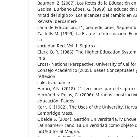
Bauman, Z. (2007). Los Retos de la Educación en
Gedisa. Burbano López, G. (1999). La educación
mitad del siglo xx. Los alcances del cambio en Am
Revista Iberoameri-
cana de Educación, 21, oie/ ediciones, Septiemb
Castells M. (1999). La Era de la Información. Ec
La
sociedad Red. Vol. I. Siglo xxi.
Clark, B. R. (1986). The Higher Education Syste
in a
Cross- National Perspective. University of Califor
Consejo Académico (2005). Bases Conceptuales 
reflexión
colectiva. uam-x.
Harari, Y.N. (2018). 21 Lecciones para el siglo xx
Hernández Rojas, G. (2006). Miradas constructivi
educación. Paidós.
Kerr, C. (1982). The Uses of the University. Harva
Cambridge Mass.
Obeide S. (2004). Gestión Universitaria. iv Encue
Latinoameri- cano: La Universidad como objeto d
unt/Editorial Magna.