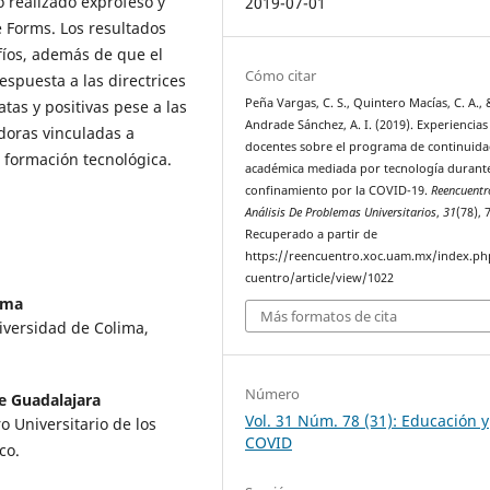
 realizado exprofeso y
2019-07-01
e Forms. Los resultados
íos, además de que el
Cómo citar
respuesta a las directrices
Peña Vargas, C. S., Quintero Macías, C. A., 
atas y positivas pese a las
Andrade Sánchez, A. I. (2019). Experiencias
adoras vinculadas a
docentes sobre el programa de continuid
a formación tecnológica.
académica mediada por tecnología durante
confinamiento por la COVID-19.
Reencuentr
Análisis De Problemas Universitarios
,
31
(78), 
Recuperado a partir de
https://reencuentro.xoc.uam.mx/index.ph
cuentro/article/view/1022
ima
Más formatos de cita
iversidad de Colima,
Número
e Guadalajara
Vol. 31 Núm. 78 (31): Educación y
o Universitario de los
COVID
co.