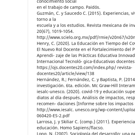
conocimiento social
en el trabajo de campo. Paidós.
Guzmán, C. y Saucedo C. (2015). Experiencias, vi
torno a la
escuela y a los estudios. Revista mexicana de in
20(67), 1019-1054.
http://www.scielo.org.mx/pdf/rmie/v20n67/v20
Henry, C. (2020). La Educación en Tiempo del Co
El Nuevo Rol Docente en el Fortalecimiento del
Aprendi- zaje de las Prácticas Educativa Innovad
Internacional Tecnoló- gica-Educativas docentes 
https://ojs.docentes20.com/index.php/ revista-
docentes20/article/view/138
Hernández, R.; Fernández, C. y Baptista, P. (201
investigación. 6ta. edición. Mc Graw-Hill Intera
iesalc-unesco. (2020). covid-19 y educación supe
diatos al día después. Análisis de impactos, resp
recomen- daciones [Informe sobre los impactos 
http://www.iesalc. unesco.org/wp-content/upl
060420-ES-2.pdf
Larrosa, J. y Skiliar C. (comp.) (2011). Experienci
educación. Homo Sapiens/flacso.
Long, N. (2007). Sociología del desarrollo: una p