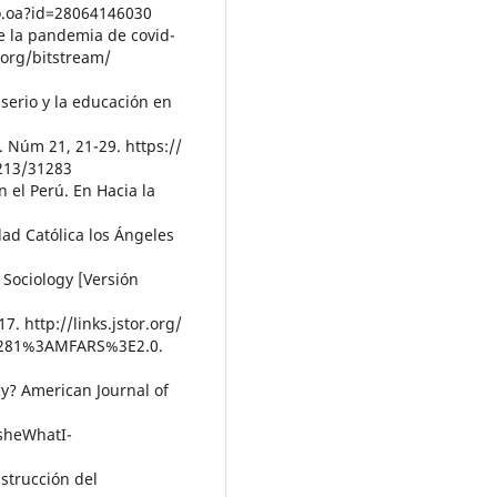
lo.oa?id=28064146030
e la pandemia de covid-
l.org/bitstream/
 serio y la educación en
. Núm 21, 21-29. https://
1213/31283
n el Perú. En Hacia la
ad Católica los Ángeles
 Sociology [Versión
7. http://links.jstor.org/
C281%3AMFARS%3E2.0.
cy? American Journal of
sheWhatI-
nstrucción del