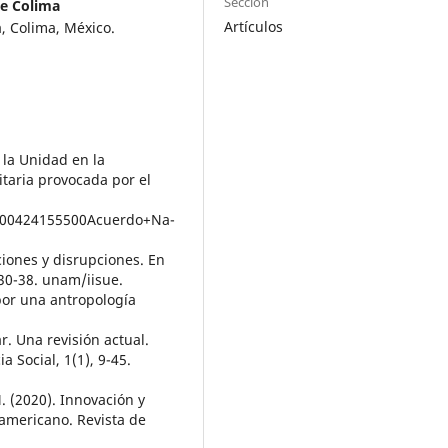
Sección
de Colima
Artículos
 Colima, México.
 la Unidad en la
itaria provocada por el
/200424155500Acuerdo+Na-
ciones y disrupciones. En
30-38. unam/iisue.
por una antropología
ar. Una revisión actual.
a Social, 1(1), 9-45.
. (2020). Innovación y
oamericano. Revista de