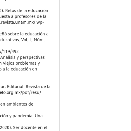
20). Retos de la educación
uesta a profesores de la
w.revista.unam.mx/ wp-
eñó sobre la educación a
ducativos. Vol. L, Núm.
ew/119/492
 Análisis y perspectivas
n Viejos problemas y
o a la educación en
r. Editorial. Revista de la
ielo.org.mx/pdf/resu/
ia en ambientes de
cación y pandemia. Una
 (2020). Ser docente en el