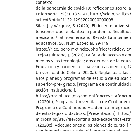
contexto
de la pandemia de covid-19: reflexiones sobre l
Enfermería, 29(3), 137-141. http://scielo.isciii.es
arttext&pid=S1132-12962020000200008
Silas, J. y Vázquez, S. (2020). El docente universit
tensiones que le plantea la pandemia. Resultad
mexicano / latinoamericano. Revista Latinoamer
educativos, 50, Núm Especial, 89-119.
https://rlee.ibero.mx/index.php/rlee/article/vi
Trejo-Quintana, J. (2020). La falta de acceso y 
medios y las tecnologías: dos deudas de la educ
Educación y pandemia. Una visión académica, 1
Universidad de Colima (2020a). Reglas para las 
a los planes y programas de estudio de educaci
superior-pre- grado. [Programa de continuidad 
acción institucional].
https://portal.ucol.mx/content/docrevista/doc
, (2020b). Programa Universitario de Contingenci
Programa de Continuidad Académica Integración 
de estrategias didácticas. [Presentación]. https:
micrositios/316/file/continuidad-academica-estr
, (2020c). Adecuaciones a los planes de curso. [
Contingencia ante Covid-10]. https://portal.uco