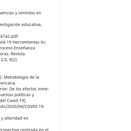
vencias y sentidos en
vestigación educativa,
n67a2.pdf
vid-19 Herramientas tic:
 Proceso Enseñanza
oras. Revista
2.0, 9(2).
4). Metodología de la
mericana.
rior: De los efectos inme-
uestas políticas y
del Covid-19].
oads/2020/04/COVID-19-
a y alteridad en
erspectiva centrada en el