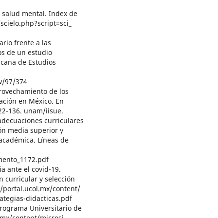
a salud mental. Index de
/scielo.php?script=sci_
ario frente a las
os de un estudio
icana de Estudios
ew/97/374
aprovechamiento de los
ación en México. En
22-136. unam/iisue.
adecuaciones curriculares
ón media superior y
académica. Líneas de
umento_1172.pdf
a ante el covid-19.
curricular y selección
//portal.ucol.mx/content/
ategias-didacticas.pdf
Programa Universitario de
l.mx/content/microsi-