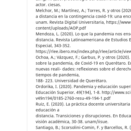
actor. ciesas.
Melchor, M.; Martínez, A.; Torres, R. y otros (20
a distancia en la contingencia covid-19: una enc
unam. Revista Digital Universitaria, https://ww
content/uploads/AOP.pdf
Mendoza, L. (2020). Lo que la pandemia nos ens
distancia. Revista Latinoamericana de Estudios E
Especial, 343-352.
https://rlee.ibero.mx/index.php/rlee/article/vi
Ochoa, A.; Vázquez, F.; Garbus, P. y otros (2020).
sobre la pandemia, de Covid-19 en Querétaro. E
nuevas reali- dades: reflexiones sobre el derech
tiempos de pandemia,
188- 223. Universidad de Querétaro.
Ordorika, I. (2020). Pandemia y educación superio
Educación Superior. 49(194), 1-8. http://www.sc
v49n194/0185-2760-resu-49-194-1.pdf
Ruiz, E. (2020). La práctica docente universitar
educación a
distancia. Transiciones y disrupciones. En Edu
visión académica, 30-38. unam/iisue.
Santiago, B.; Scorsolini-Comin, F. y Barcellos, R.