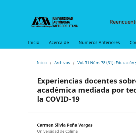
Inicio
Acerca de
Números Anteriores
Co
Inicio
/
Archivos
/
Vol. 31 Núm. 78 (31): Educación
Experiencias docentes sobr
académica mediada por tec
la COVID-19
Carmen Silvia Peña Vargas
Universidad de Colima