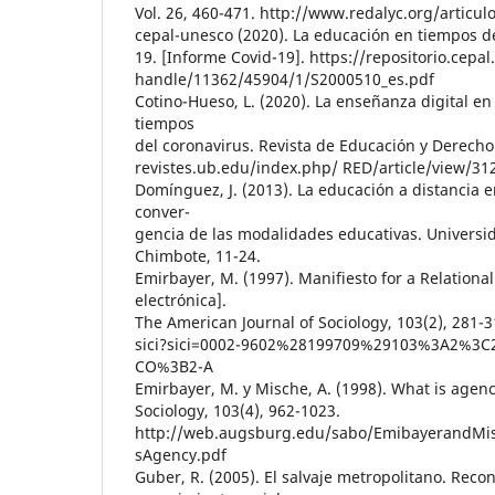
Vol. 26, 460-471. http://www.redalyc.org/articu
cepal-unesco (2020). La educación en tiempos d
19. [Informe Covid-19]. https://repositorio.cepa
handle/11362/45904/1/S2000510_es.pdf
Cotino-Hueso, L. (2020). La enseñanza digital en
tiempos
del coronavirus. Revista de Educación y Derecho
revistes.ub.edu/index.php/ RED/article/view/3
Domínguez, J. (2013). La educación a distancia e
conver-
gencia de las modalidades educativas. Universid
Chimbote, 11-24.
Emirbayer, M. (1997). Manifiesto for a Relational
electrónica].
The American Journal of Sociology, 103(2), 281-31
sici?sici=0002-9602%28199709%29103%3A2%3
CO%3B2-A
Emirbayer, M. y Mische, A. (1998). What is agen
Sociology, 103(4), 962-1023.
http://web.augsburg.edu/sabo/EmibayerandMi
sAgency.pdf
Guber, R. (2005). El salvaje metropolitano. Reco