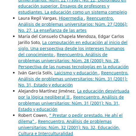
educación superior. Ensayos de profesores y
estudiantes. La educación como un sistema complejo
Laura Regil Vargas,
Hipermedia
,
Reencuentro.
Análisis de problemas universitarios: Núm. 27 (2006):
No. 27, La enseñanza de las artes
María del Consuelo Chapela Mendoza, Edgar Carlos
Jarillo Soto,
La computación en educación al inicio del
siglo. Una perspectiva desde los intereses humanos
del conocimiento
,
Reencuentro. Análisis de
problemas universitarios: Núm. 28 (2000): No. 28,
Perspectiva de las nuevas tecnologías en la educación
Iván García Solís,
Laicismo y educación
,
Reencuentro.
Análisis de problemas universitarios: Núm. 31 (2001):
No. 31, Estado y educación
Alejandro Martínez Jiménez,
La educación desvirtuada
por la lógica neoliberal II
,
Reencuentro. Análisis de
problemas universitarios: Núm. 31 (2001): No. 31,
Estado y educación
Robert Cowen,
“ Prestar o pedir prestado. He ahí el
dilema”
,
Reencuentro. Análisis de problemas
universitarios: Núm. 32 (2001): No. 32, Educación,
Cultura e Interculturalidad