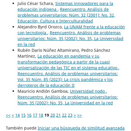
Julio César Schara,
Sistemas innovadores para la
educación indígena
,
Reencuentro. Análisis de
problemas universitarios: Núm. 32 (2001): No. 32,
Educación, Cultura e Interculturalidad
Alejandro Byrd Orozco,
La UNAM frente a la educación
con tecnología
,
Reencuentro. Análisis de problemas
universitarios: Núm. 35 (2002): No. 35, La Universidad
en la red
Rubén Darío Núñez Altamirano, Pedro Sánchez
Martínez,
La educación en pandemia y su
transformación pedagógica a partir de la cuasi
universalización de las TIC en el sistema educativo
,
Reencuentro. Análisis de problemas universitarios:
Vol. 35 Núm. 85 (2023): La crisis pandémica y los
derroteros de la educación II
Mauricio Andión Gamboa,
Universidad nodo
,
Reencuentro. Análisis de problemas universitarios:
Núm. 35 (2002): No. 35, La Universidad en la red
<<
<
14
15
16
17
18
19
20
21
22
23
>
>>
También puede
Iniciar una búsqueda de similitud avanzada