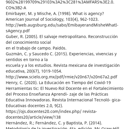
9602%28199709%29103%3A2%3C281%3AMFARS%3E2.0.
CO%3B2-A
Emirbayer, M. y Mische, A. (1998). What is agency?
American Journal of Sociology, 103(4), 962-1023.
http://web.augsburg.edu/sabo/EmibayerandMisheWhatI-
sAgency.pdf
Guber, R. (2005). El salvaje metropolitano. Reconstrucción
del conocimiento social
en el trabajo de campo. Paidós.
Guzmán, C. y Saucedo C. (2015). Experiencias, vivencias y
sentidos en torno a la
escuela y a los estudios. Revista mexicana de investigación
educativa, 20(67), 1019-1054.
http://www.scielo.org.mx/pdf/rmie/v20n67/v20n67a2.pdf
Henry, C. (2020). La Educación en Tiempo del Covid-19
Herramientas tic: El Nuevo Rol Docente en el Fortalecimiento
del Proceso Enseñanza Aprendi- zaje de las Prácticas
Educativa Innovadoras. Revista Internacional Tecnoló- gica-
Educativas docentes 2.0, 9(2).
https://ojs.docentes20.com/index.php/ revista-
docentes20/article/view/138
Hernández, R.; Fernández, C. y Baptista, P. (2014).
Metodología de la investigación. 6ta. edición. Mc Graw-Hill