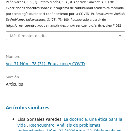
Peña Vargas, C. S., Quintero Macías, C. A., & Andrade Sánchez, A. I. (2019).
Experiencias docentes sobre el programa de continuidad académica mediada
por tecnología durante el confinamiento por la COVID-19.
Reencuentro. Análisis
De Problemas Universitarios
,
31
(78), 73–100. Recuperado a partir de
https://reencuentro.xoc.uam.mx/index.php/reencuentro/article/view/1022
Más formatos de cita
Número
Vol. 31 Núm. 78 (31): Educación y COVID
Sección
Artículos
Artículos similares
Elsa González Paredes,
La docencia, una ética para la
vida
,
Reencuentro. Análisis de problemas
universitarios: Núm. 22 (1998): No. 22, Diplomado en