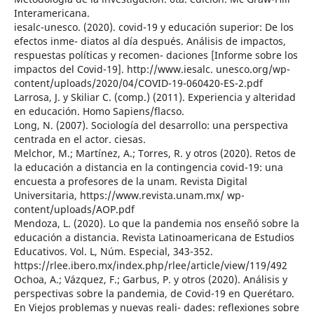
Interamericana.
iesalc-unesco. (2020). covid-19 y educación superior: De los
efectos inme- diatos al día después. Análisis de impactos,
respuestas políticas y recomen- daciones [Informe sobre los
impactos del Covid-19]. http://www.iesalc. unesco.org/wp-
content/uploads/2020/04/COVID-19-060420-ES-2.pdf
Larrosa, J. y Skiliar C. (comp.) (2011). Experiencia y alteridad
en educación. Homo Sapiens/flacso.
Long, N. (2007). Sociología del desarrollo: una perspectiva
centrada en el actor. ciesas.
Melchor, M.; Martínez, A.; Torres, R. y otros (2020). Retos de
la educación a distancia en la contingencia covid-19: una
encuesta a profesores de la unam. Revista Digital
Universitaria, https://www.revista.unam.mx/ wp-
content/uploads/AOP.pdf
Mendoza, L. (2020). Lo que la pandemia nos enseñó sobre la
educación a distancia. Revista Latinoamericana de Estudios
Educativos. Vol. L, Núm. Especial, 343-352.
https://rlee.ibero.mx/index.php/rlee/article/view/119/492
Ochoa, A.; Vázquez, F.; Garbus, P. y otros (2020). Análisis y
perspectivas sobre la pandemia, de Covid-19 en Querétaro.
En Viejos problemas y nuevas reali- dades: reflexiones sobre