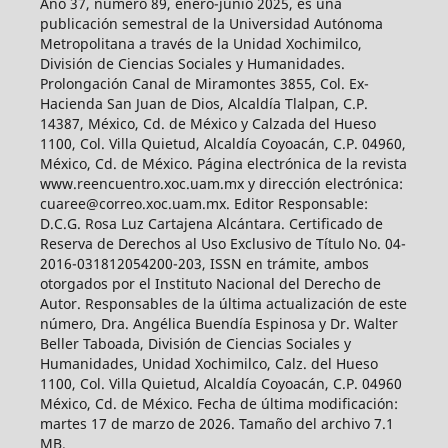
Año 37, número 89, enero-junio 2025, es una
publicación semestral de la Universidad Autónoma
Metropolitana a través de la Unidad Xochimilco,
División de Ciencias Sociales y Humanidades.
Prolongación Canal de Miramontes 3855, Col. Ex-
Hacienda San Juan de Dios, Alcaldía Tlalpan, C.P.
14387, México, Cd. de México y Calzada del Hueso
1100, Col. Villa Quietud, Alcaldía Coyoacán, C.P. 04960,
México, Cd. de México. Página electrónica de la revista
www.reencuentro.xoc.uam.mx y dirección electrónica:
cuaree@correo.xoc.uam.mx. Editor Responsable:
D.C.G. Rosa Luz Cartajena Alcántara. Certificado de
Reserva de Derechos al Uso Exclusivo de Título No. 04-
2016-031812054200-203, ISSN en trámite, ambos
otorgados por el Instituto Nacional del Derecho de
Autor. Responsables de la última actualización de este
número, Dra. Angélica Buendía Espinosa y Dr. Walter
Beller Taboada, División de Ciencias Sociales y
Humanidades, Unidad Xochimilco, Calz. del Hueso
1100, Col. Villa Quietud, Alcaldía Coyoacán, C.P. 04960
México, Cd. de México. Fecha de última modificación:
martes 17 de marzo de 2026. Tamaño del archivo 7.1
MB.