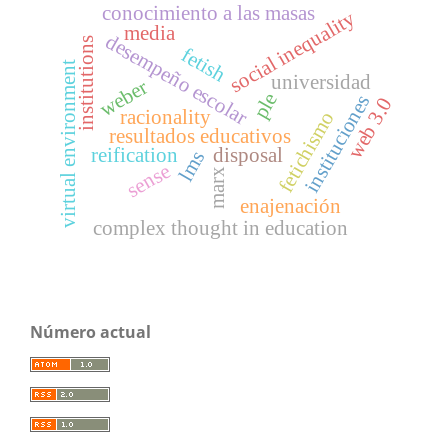
conocimiento a las masas
social inequality
media
desempeño escolar
institutions
fetish
virtual environment
universidad
weber
ple
instituciones
web 3.0
racionality
fetichismo
resultados educativos
reification
disposal
lms
sense
marx
enajenación
complex thought in education
Número actual