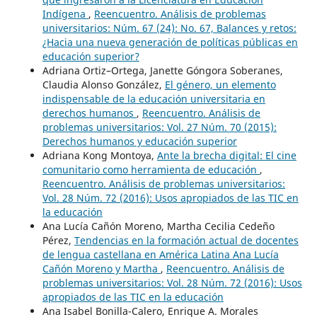
Indígena
,
Reencuentro. Análisis de problemas
universitarios: Núm. 67 (24): No. 67, Balances y retos:
¿Hacia una nueva generación de políticas públicas en
educación superior?
Adriana Ortiz–Ortega, Janette Góngora Soberanes,
Claudia Alonso González,
El género, un elemento
indispensable de la educación universitaria en
derechos humanos
,
Reencuentro. Análisis de
problemas universitarios: Vol. 27 Núm. 70 (2015):
Derechos humanos y educación superior
Adriana Kong Montoya,
Ante la brecha digital: El cine
comunitario como herramienta de educación
,
Reencuentro. Análisis de problemas universitarios:
Vol. 28 Núm. 72 (2016): Usos apropiados de las TIC en
la educación
Ana Lucía Cañón Moreno, Martha Cecilia Cedeño
Pérez,
Tendencias en la formación actual de docentes
de lengua castellana en América Latina Ana Lucía
Cañón Moreno y Martha
,
Reencuentro. Análisis de
problemas universitarios: Vol. 28 Núm. 72 (2016): Usos
apropiados de las TIC en la educación
Ana Isabel Bonilla-Calero, Enrique A. Morales