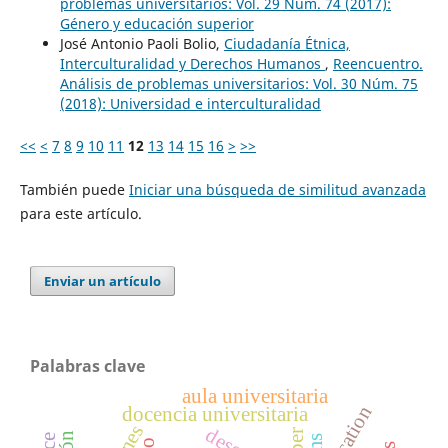
problemas universitarios: Vol. 29 Núm. 74 (2017):
Género y educación superior
José Antonio Paoli Bolio,
Ciudadanía Étnica,
Interculturalidad y Derechos Humanos
,
Reencuentro.
Análisis de problemas universitarios: Vol. 30 Núm. 75
(2018): Universidad e interculturalidad
<<
<
7
8
9
10
11
12
13
14
15
16
>
>>
También puede
Iniciar una búsqueda de similitud avanzada
para este artículo.
Enviar un artículo
Palabras clave
aula universitaria
reification
docencia universitaria