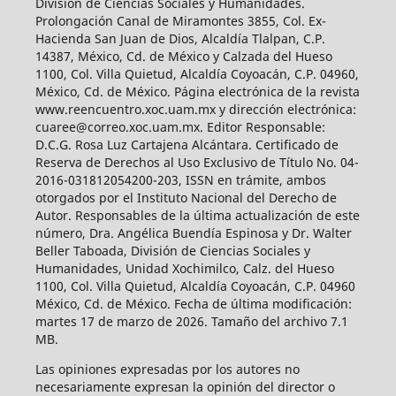
División de Ciencias Sociales y Humanidades.
Prolongación Canal de Miramontes 3855, Col. Ex-
Hacienda San Juan de Dios, Alcaldía Tlalpan, C.P.
14387, México, Cd. de México y Calzada del Hueso
1100, Col. Villa Quietud, Alcaldía Coyoacán, C.P. 04960,
México, Cd. de México. Página electrónica de la revista
www.reencuentro.xoc.uam.mx y dirección electrónica:
cuaree@correo.xoc.uam.mx. Editor Responsable:
D.C.G. Rosa Luz Cartajena Alcántara. Certificado de
Reserva de Derechos al Uso Exclusivo de Título No. 04-
2016-031812054200-203, ISSN en trámite, ambos
otorgados por el Instituto Nacional del Derecho de
Autor. Responsables de la última actualización de este
número, Dra. Angélica Buendía Espinosa y Dr. Walter
Beller Taboada, División de Ciencias Sociales y
Humanidades, Unidad Xochimilco, Calz. del Hueso
1100, Col. Villa Quietud, Alcaldía Coyoacán, C.P. 04960
México, Cd. de México. Fecha de última modificación:
martes 17 de marzo de 2026. Tamaño del archivo 7.1
MB.
Las opiniones expresadas por los autores no
necesariamente expresan la opinión del director o