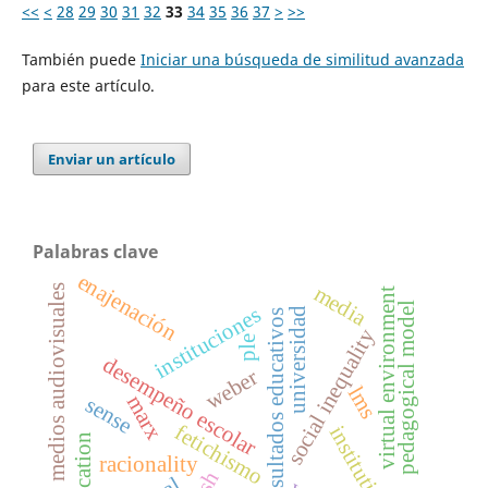
<<
<
28
29
30
31
32
33
34
35
36
37
>
>>
También puede
Iniciar una búsqueda de similitud avanzada
para este artículo.
Enviar un artículo
Palabras clave
enajenación
media
medios audiovisuales
virtual environment
pedagogical model
instituciones
universidad
resultados educativos
social inequality
ple
desempeño escolar
weber
lms
marx
sense
fetichismo
institutions
reification
racionality