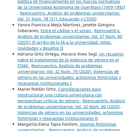
política de financiamiento en los marcos normativos
de la Universidad Autónoma de Querétaro (1959-1992)
,
Reencuentro. Análisis de problemas universitarios:
Vol. 31 Núm. 78 (31): Educación y COVID
Yanira Francisca Mejía Martínez, Janette Góngora
Soberanes,
Entre el código y el sesgo
,
Reencuentro.
Análisis de problemas universitarios: Vol. 37 Núm. 89
(2025): El arribo de la IA a la universidad: mitos,
realidades y desafíos II
Adriana Ortiz Ortega, Horacio Vives Segl,
Un recuento
sobre el tratamiento de la violencia de género en el
ITAM
,
Reencuentro. Análisis de problemas
universitarios: Vol. 32 Núm. 79 (2020): Violencias de
género en las universidades: activismos feministas y
respuestas institucionales I
Mariel Roldán Ortiz,
Consideraciones para
reestructurar una cultura universitaria con
perspectivas críticas de género
,
Reencuentro. Análisis
de problemas universitarios: Vol. 32 Núm. 80 (2020):
Violencias de género en las universidades: activismos
feministas y respuestas institucionales II
Margarita Elena Tapia Fonllem,
Jóvenes feministas
universitarias:
,
Reencuentro. Análisis de problemas