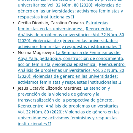
universitarios: Vol. 32 Núm. 80 (2020): Violencias de
género en las universidades: activismos feministas y
respuestas institucionales II
Cecilia Dionisio, Carolina Cravero,
Estrategias
feministas en las universidades:
,
Reencuentro.
Análisis de problemas universitarios: Vol. 32 Núm. 80
(2020): Violencias de género en las universidades:
activismos feministas y respuestas institucionales II
Norma Mogrovejo,
La Seminaria de Feminismos del
Abya Yala, pedagogía, construcción de conocimiento,
acción feminista y violencia epistémica
,
Reencuentro.
Análisis de problemas universitarios: Vol. 32 Núm. 80
(2020): Violencias de género en las universidades:
activismos feministas y respuestas institucionales II
Jesús Octavio Elizondo Martínez,
La atención y
prevención de la violencia de género y la
transversalización de la perspectiva de género:
,
Reencuentro. Análisis de problemas universitarios:
Vol. 32 Núm. 80 (2020): Violencias de género en las
universidades: activismos feministas y respuestas
institucionales II