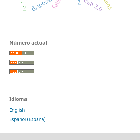
fetish
disposal
web 3.0
Número actual
Idioma
English
Español (España)