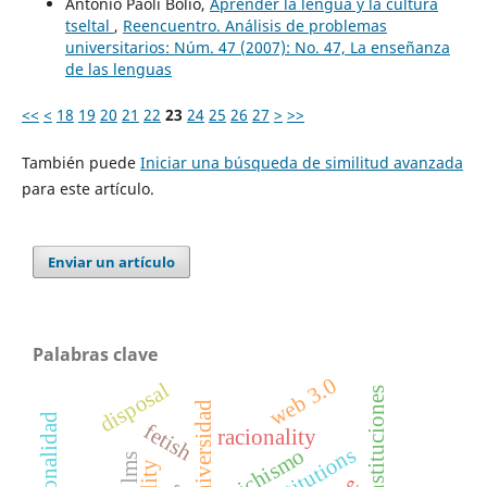
Antonio Paoli Bolio,
Aprender la lengua y la cultura
tseltal
,
Reencuentro. Análisis de problemas
universitarios: Núm. 47 (2007): No. 47, La enseñanza
de las lenguas
<<
<
18
19
20
21
22
23
24
25
26
27
>
>>
También puede
Iniciar una búsqueda de similitud avanzada
para este artículo.
Enviar un artículo
Palabras clave
web 3.0
disposal
instituciones
universidad
intencionalidad
fetish
racionality
institutions
fetichismo
lms