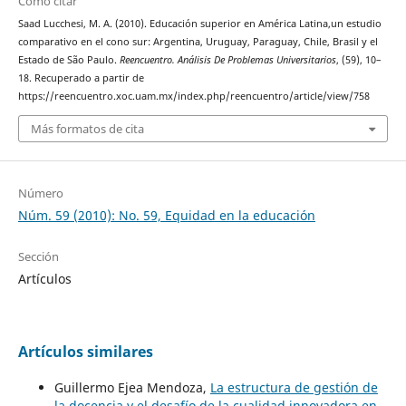
Cómo citar
Saad Lucchesi, M. A. (2010). Educación superior en América Latina,un estudio
comparativo en el cono sur: Argentina, Uruguay, Paraguay, Chile, Brasil y el
Estado de São Paulo.
Reencuentro. Análisis De Problemas Universitarios
, (59), 10–
18. Recuperado a partir de
https://reencuentro.xoc.uam.mx/index.php/reencuentro/article/view/758
Más formatos de cita
Número
Núm. 59 (2010): No. 59, Equidad en la educación
Sección
Artículos
Artículos similares
Guillermo Ejea Mendoza,
La estructura de gestión de
la docencia y el desafío de la cualidad innovadora en