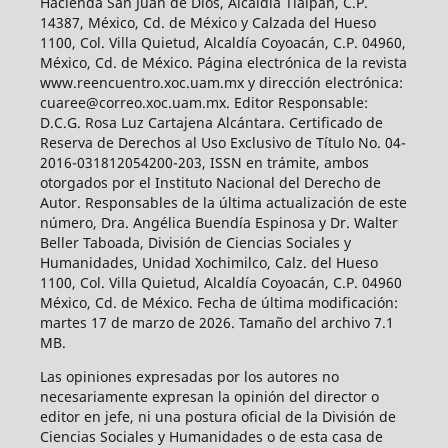
Hacienda San Juan de Dios, Alcaldía Tlalpan, C.P.
14387, México, Cd. de México y Calzada del Hueso
1100, Col. Villa Quietud, Alcaldía Coyoacán, C.P. 04960,
México, Cd. de México. Página electrónica de la revista
www.reencuentro.xoc.uam.mx y dirección electrónica:
cuaree@correo.xoc.uam.mx. Editor Responsable:
D.C.G. Rosa Luz Cartajena Alcántara. Certificado de
Reserva de Derechos al Uso Exclusivo de Título No. 04-
2016-031812054200-203, ISSN en trámite, ambos
otorgados por el Instituto Nacional del Derecho de
Autor. Responsables de la última actualización de este
número, Dra. Angélica Buendía Espinosa y Dr. Walter
Beller Taboada, División de Ciencias Sociales y
Humanidades, Unidad Xochimilco, Calz. del Hueso
1100, Col. Villa Quietud, Alcaldía Coyoacán, C.P. 04960
México, Cd. de México. Fecha de última modificación:
martes 17 de marzo de 2026. Tamaño del archivo 7.1
MB.
Las opiniones expresadas por los autores no
necesariamente expresan la opinión del director o
editor en jefe, ni una postura oficial de la División de
Ciencias Sociales y Humanidades o de esta casa de