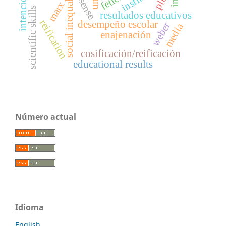
social inequality
ple
sense
marx
scientific skills
resultados educativos
reification
desempeño escolar
weber
media
enajenación
cosificación/reificación
educational results
Número actual
Idioma
English