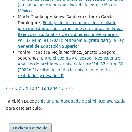
(2018): Balance y perspectivas de la educación en
México
María Guadalupe Anaya Santacruz, Laura García
Domínguez,
Pilotaje del instrumento desarrollado
para un estudio sobre emociones en cursos en línea
,
Reencuentro. Análisis de problemas universitarios:
Vol. 33 Núm. 81 (2021): Autonomía, gratuidad y la Ley
General de Educación Superior
Yanira Francisca Mejía Martínez, Janette Góngora
Soberanes,
Entre el código y el sesgo
,
Reencuentro.
Análisis de problemas universitarios: Vol. 37 Núm. 89
(2025): El arribo de la IA a la universidad: mitos,
realidades y desafíos II
<<
<
6
7
8
9
10
11
12
13
14
15
>
>>
También puede
Iniciar una búsqueda de similitud avanzada
para este artículo.
Enviar un artículo