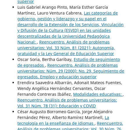
superior
Luis Gabriel Arango Pinto, María Esther García
Martínez, Lauro Ventura Cabrera,
Las categorías de
gobierno, gestión y liderazgo y su papel en el
desarrollo de la Extensión de los Servicios, Vinculación
y Difusión de la Cultura (ESVID) en las unidades
descentralizadas de la Universidad Pedagógica
Nacional:
,
Reencuentro. Análisis de problemas
universitarios: Vol. 33 Núm. 81 (2021): Autonomía,
gratuidad y la Ley General de Educación Superior
Oscar Soria, Bertha Garibay,
Estudio de seguimiento
de egresados
,
Reencuentro. Análisis de problemas
universitarios: Núm. 29 (2000): No. 29, Seguimiento de
egresados. Empleo y educación superior
Erendira Saavedra Albarrán, Adonait Mateos Fuentes,
Wendy Angélica Hernández Cervantes, Oscar
Fernando Contreras Ibáñez,
Modalidades educativas:
,
Reencuentro. Análisis de problemas universitarios:
Vol. 31 Núm. 78 (31): Educación y COVID
César Augusto Borromeo García, Jorge Alejandro
Fernández Pérez, Alberto Ramírez Martinell,
La
tecnología en la enseñanza de idiomas
,
Reencuentro.
Análisis de problemas universitarios: Vol. 30 Núm. 76