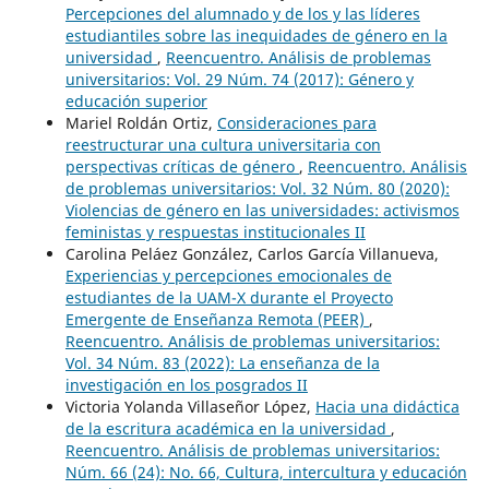
Percepciones del alumnado y de los y las líderes
estudiantiles sobre las inequidades de género en la
universidad
,
Reencuentro. Análisis de problemas
universitarios: Vol. 29 Núm. 74 (2017): Género y
educación superior
Mariel Roldán Ortiz,
Consideraciones para
reestructurar una cultura universitaria con
perspectivas críticas de género
,
Reencuentro. Análisis
de problemas universitarios: Vol. 32 Núm. 80 (2020):
Violencias de género en las universidades: activismos
feministas y respuestas institucionales II
Carolina Peláez González, Carlos García Villanueva,
Experiencias y percepciones emocionales de
estudiantes de la UAM-X durante el Proyecto
Emergente de Enseñanza Remota (PEER)
,
Reencuentro. Análisis de problemas universitarios:
Vol. 34 Núm. 83 (2022): La enseñanza de la
investigación en los posgrados II
Victoria Yolanda Villaseñor López,
Hacia una didáctica
de la escritura académica en la universidad
,
Reencuentro. Análisis de problemas universitarios:
Núm. 66 (24): No. 66, Cultura, intercultura y educación