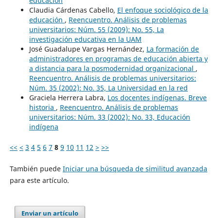
educación
Claudia Cárdenas Cabello,
El enfoque sociológico de la
educación
,
Reencuentro. Análisis de problemas
universitarios: Núm. 55 (2009): No. 55, La
investigación educativa en la UAM
José Guadalupe Vargas Hernández,
La formación de
administradores en programas de educación abierta y
a distancia para la posmodernidad organizacional
,
Reencuentro. Análisis de problemas universitarios:
Núm. 35 (2002): No. 35, La Universidad en la red
Graciela Herrera Labra,
Los docentes indígenas. Breve
historia
,
Reencuentro. Análisis de problemas
universitarios: Núm. 33 (2002): No. 33, Educación
indígena
<<
<
3
4
5
6
7
8
9
10
11
12
>
>>
También puede
Iniciar una búsqueda de similitud avanzada
para este artículo.
Enviar un artículo