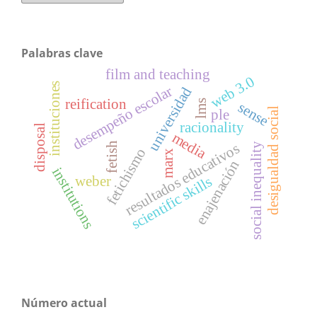
Palabras clave
film and teaching
web 3.0
instituciones
desempeño escolar
universidad
reification
lms
sense
desigualdad social
ple
racionality
disposal
media
resultados educativos
fetish
social inequality
fetichismo
marx
enajenación
institutions
scientific skills
weber
Número actual