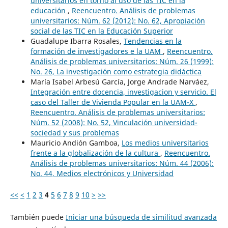
universitarios en torno al uso de las TIC en la
educación
,
Reencuentro. Análisis de problemas
universitarios: Núm. 62 (2012): No. 62, Apropiación
social de las TIC en la Educación Superior
Guadalupe Ibarra Rosales,
Tendencias en la
formación de investigadores e la UAM
,
Reencuentro.
Análisis de problemas universitarios: Núm. 26 (1999):
No. 26, La investigación como estrategia didáctica
María Isabel Arbesú García, Jorge Andrade Narváez,
Integración entre docencia, investigacion y servicio. El
caso del Taller de Vivienda Popular en la UAM-X
,
Reencuentro. Análisis de problemas universitarios:
Núm. 52 (2008): No. 52, Vinculación universidad-
sociedad y sus problemas
Mauricio Andión Gamboa,
Los medios universitarios
frente a la globalización de la cultura
,
Reencuentro.
Análisis de problemas universitarios: Núm. 44 (2006):
No. 44, Medios electrónicos y Universidad
<<
<
1
2
3
4
5
6
7
8
9
10
>
>>
También puede
Iniciar una búsqueda de similitud avanzada