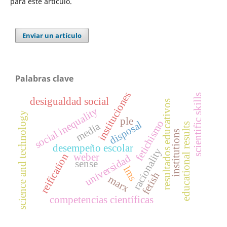
para este artículo.
Enviar un artículo
Palabras clave
instituciones
scientific skills
desigualdad social
resultados educativos
social inequality
science and technology
ple
fetichismo
disposal
media
educational results
institutions
desempeño escolar
racionality
weber
reification
universidad
sense
lms
fetish
marx
competencias científicas