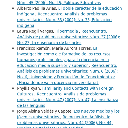
Núm. 45 (2006): No. 45, Políticas Educativas
Alberto Padilla Arias,
El doble carácter de la educación
indígena
,
Reencuentro. Análisis de problemas
universitarios: Núm. 33 (2002): No. 33, Educación
indígena
Laura Regil Vargas,
Hipermedia
,
Reencuentro.
Análisis de problemas universitarios: Núm. 27 (2006):
No. 27, La enseñanza de las artes
Francisco Ramón, María Aurora Torres,
La
investigación como eje formativo de los recursos
humanos profesionales y para la docencia en la
educación media superior y superior
,
Reencuentro.
Análisis de problemas universitarios: Núm. 6 (2006):
No. 6, Universidad y Producción de Conocimientos:
¿Hacia dónde va la docencia universitaria?
Phyllis Ryan,
Familiarity and Contacts with Foreign
Cultures
,
Reencuentro. Análisis de problemas
universitarios: Núm. 47 (2007): No. 47, La enseñanza
de las lenguas
Jorge Alsina Valdés y Capote,
Los nuevos medios y los
jóvenes universitarios
,
Reencuentro. Análisis de
problemas universitarios: Núm. 44 (2006): No. 44,