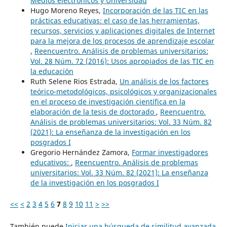
Medios electrónicos y Universidad
Hugo Moreno Reyes,
Incorporación de las TIC en las
prácticas educativas: el caso de las herramientas,
recursos, servicios y aplicaciones digitales de Internet
para la mejora de los procesos de aprendizaje escolar
,
Reencuentro. Análisis de problemas universitarios:
Vol. 28 Núm. 72 (2016): Usos apropiados de las TIC en
la educación
Ruth Selene Rios Estrada,
Un análisis de los factores
teórico-metodológicos, psicológicos y organizacionales
en el proceso de investigación científica en la
elaboración de la tesis de doctorado
,
Reencuentro.
Análisis de problemas universitarios: Vol. 33 Núm. 82
(2021): La enseñanza de la investigación en los
posgrados I
Gregorio Hernández Zamora,
Formar investigadores
educativos:
,
Reencuentro. Análisis de problemas
universitarios: Vol. 33 Núm. 82 (2021): La enseñanza
de la investigación en los posgrados I
<<
<
2
3
4
5
6
7
8
9
10
11
>
>>
También puede
Iniciar una búsqueda de similitud avanzada