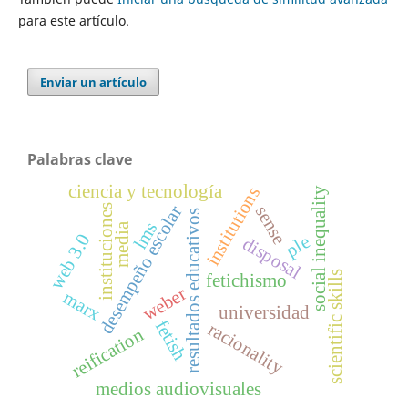
para este artículo.
Enviar un artículo
Palabras clave
ciencia y tecnología
institutions
social inequality
desempeño escolar
sense
instituciones
resultados educativos
lms
media
web 3.0
ple
disposal
scientific skills
fetichismo
weber
marx
universidad
fetish
racionality
reification
medios audiovisuales