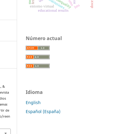
social inequality
institutions
lms
entorno virtual
educational results
Número actual
., &
Idioma
revista
dios
English
blemas
rtir de
Español (España)
p/reen