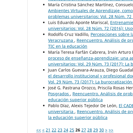
María Cristina Sánchez Martínez, Consue
Ambientes Virtuales de Aprendizaje, como
problemas universitarios: Vol. 28 Núm. 72
Luis Eduardo Aponte Mariscal,
Entrenamie
universitarios: Vol. 28 Núm. 72 (2016): Us
Rodolfo Cruz Vadillo,
Percepciones sobre l
Veracruzana
,
Reencuentro. Análisis de pr
TIC en la educación
María Teresa Farfán Cabrera, Irvin Arturo
proceso de enseñanza-aprendizaje: una a
universitarios: Vol. 29 Núm. 73 (2017): La
Juan Carlos Guevara-Arauza, Diego Guada
el desarrollo institucional y profesional 
Vol. 29 Núm. 73 (2017): La burocratización
José G. Pastrana Orozco, Priscila Rosas He
Posgrados
,
Reencuentro. Análisis de probl
educación superior pública
Pablo Díaz, Alexis Tejedor De León,
El CAD
universitaria
,
Reencuentro. Análisis de pr
la educación superior pública
<<
<
21
22
23
24
25
26
27
28
29
30
>
>>