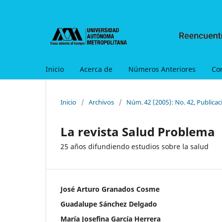
Inicio
Acerca de
Números Anteriores
Co
Inicio
/
Archivos
/
Núm. 42 (2005): No. 42, Publica
La revista Salud Problema
25 años difundiendo estudios sobre la salud
José Arturo Granados Cosme
Guadalupe Sánchez Delgado
María Josefina García Herrera