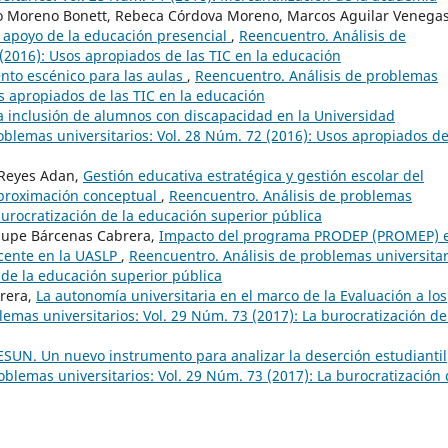
lo Moreno Bonett, Rebeca Córdova Moreno, Marcos Aguilar Venegas
 apoyo de la educación presencial
,
Reencuentro. Análisis de
 (2016): Usos apropiados de las TIC en la educación
nto escénico para las aulas
,
Reencuentro. Análisis de problemas
os apropiados de las TIC en la educación
a inclusión de alumnos con discapacidad en la Universidad
oblemas universitarios: Vol. 28 Núm. 72 (2016): Usos apropiados de
 Reyes Adan,
Gestión educativa estratégica y gestión escolar del
proximación conceptual
,
Reencuentro. Análisis de problemas
 burocratización de la educación superior pública
lupe Bárcenas Cabrera,
Impacto del programa PRODEP (PROMEP) 
docente en la UASLP
,
Reencuentro. Análisis de problemas universitar
 de la educación superior pública
rrera,
La autonomía universitaria en el marco de la Evaluación a los
emas universitarios: Vol. 29 Núm. 73 (2017): La burocratización de
ESUN. Un nuevo instrumento para analizar la deserción estudiantil
oblemas universitarios: Vol. 29 Núm. 73 (2017): La burocratización