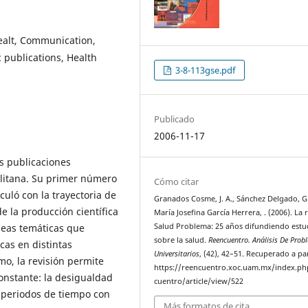
Healt, Communication,
 publications, Health
3-8-113gse.pdf
Publicado
2006-11-17
s publicaciones
litana. Su primer número
Cómo citar
culó con la trayectoria de
Granados Cosme, J. A., Sánchez Delgado, G
e la producción científica
María Josefina García Herrera, . (2006). La 
íneas temáticas que
Salud Problema: 25 años difundiendo estu
sobre la salud.
Reencuentro. Análisis De Pro
cas en distintas
Universitarios
, (42), 42–51. Recuperado a pa
mo, la revisión permite
https://reencuentro.xoc.uam.mx/index.ph
constante: la desigualdad
cuentro/article/view/522
n periodos de tiempo con
Más formatos de cita