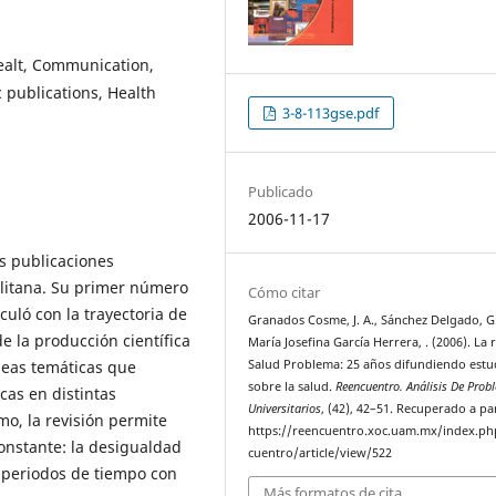
Healt, Communication,
 publications, Health
3-8-113gse.pdf
Publicado
2006-11-17
s publicaciones
litana. Su primer número
Cómo citar
culó con la trayectoria de
Granados Cosme, J. A., Sánchez Delgado, G
e la producción científica
María Josefina García Herrera, . (2006). La 
íneas temáticas que
Salud Problema: 25 años difundiendo estu
sobre la salud.
Reencuentro. Análisis De Pro
cas en distintas
Universitarios
, (42), 42–51. Recuperado a pa
mo, la revisión permite
https://reencuentro.xoc.uam.mx/index.ph
constante: la desigualdad
cuentro/article/view/522
n periodos de tiempo con
Más formatos de cita