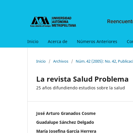
Inicio
Acerca de
Números Anteriores
Co
Inicio
/
Archivos
/
Núm. 42 (2005): No. 42, Publica
La revista Salud Problema
25 años difundiendo estudios sobre la salud
José Arturo Granados Cosme
Guadalupe Sánchez Delgado
María Josefina García Herrera