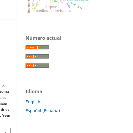
instituciones
marx
web 3.0
lms
disposal
medios audiovisuales
Número actual
., &
Idioma
revista
dios
English
blemas
rtir de
Español (España)
p/reen