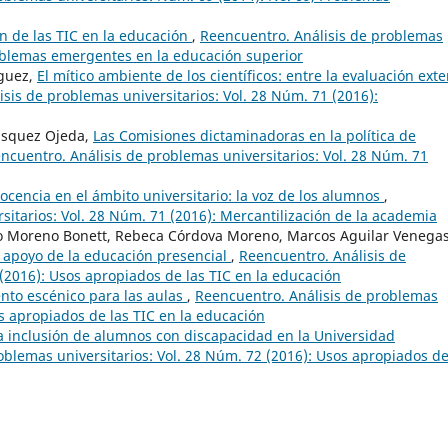
n de las TIC en la educación
,
Reencuentro. Análisis de problemas
roblemas emergentes en la educación superior
íguez,
El mítico ambiente de los científicos: entre la evaluación ext
sis de problemas universitarios: Vol. 28 Núm. 71 (2016):
lásquez Ojeda,
Las Comisiones dictaminadoras en la política de
ncuentro. Análisis de problemas universitarios: Vol. 28 Núm. 71
ocencia en el ámbito universitario: la voz de los alumnos
,
sitarios: Vol. 28 Núm. 71 (2016): Mercantilización de la academia
lo Moreno Bonett, Rebeca Córdova Moreno, Marcos Aguilar Venegas
 apoyo de la educación presencial
,
Reencuentro. Análisis de
 (2016): Usos apropiados de las TIC en la educación
nto escénico para las aulas
,
Reencuentro. Análisis de problemas
os apropiados de las TIC en la educación
a inclusión de alumnos con discapacidad en la Universidad
oblemas universitarios: Vol. 28 Núm. 72 (2016): Usos apropiados de