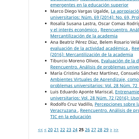
emergentes en la educación superior
Marco Diego Vargas Ugalde,
La apropiació
universitarios: Núm. 69 (2014): No. 69, P
Rosalía Susana Lastra, Oscar Comas Rodr
y el interés económico
,
Reencuentro. Análi
Mercantilización de la academia
Ana Beatriz Pérez Díaz, Belem Rosario Ve
evaluación de la actividad académica
,
Ree
(2016): Mercantilización de la academia
Tiburcio Moreno Olivos,
Evaluación de la d
Reencuentro. Análisis de problemas univer
María Cristina Sánchez Martínez, Consue
Ambientes Virtuales de Aprendizaje, como
problemas universitarios: Vol. 28 Núm. 72
Luis Eduardo Aponte Mariscal,
Entrenamie
universitarios: Vol. 28 Núm. 72 (2016): Us
Rodolfo Cruz Vadillo,
Percepciones sobre l
Veracruzana
,
Reencuentro. Análisis de pr
TIC en la educación
<<
<
20
21
22
23
24
25
26
27
28
29
>
>>