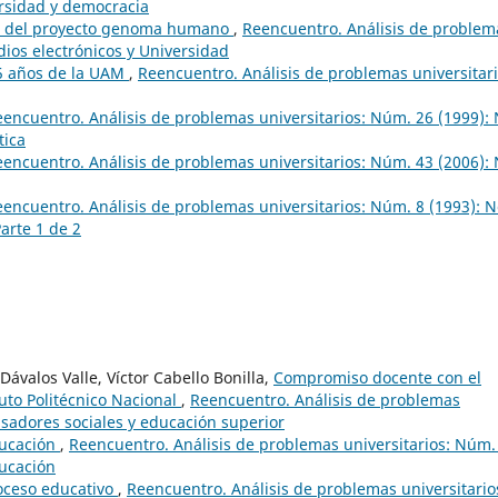
ersidad y democracia
s del proyecto genoma humano
,
Reencuentro. Análisis de problem
dios electrónicos y Universidad
15 años de la UAM
,
Reencuentro. Análisis de problemas universitari
encuentro. Análisis de problemas universitarios: Núm. 26 (1999): 
tica
encuentro. Análisis de problemas universitarios: Núm. 43 (2006): 
encuentro. Análisis de problemas universitarios: Núm. 8 (1993): N
arte 1 de 2
ávalos Valle, Víctor Cabello Bonilla,
Compromiso docente con el
uto Politécnico Nacional
,
Reencuentro. Análisis de problemas
nsadores sociales y educación superior
ducación
,
Reencuentro. Análisis de problemas universitarios: Núm.
ducación
roceso educativo
,
Reencuentro. Análisis de problemas universitario