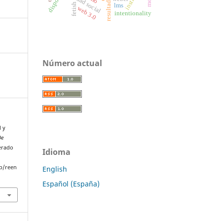
disposal
fetish
lms
web 3.0
intentionality
Número actual
l y
De
perado
Idioma
p/reen
English
Español (España)