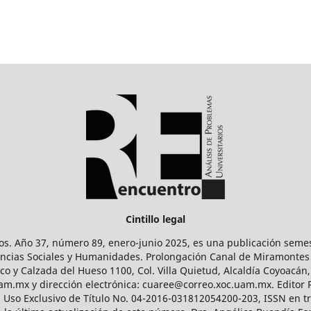
Cintillo legal
os. Año 37, número 89, enero-junio 2025, es una publicación sem
Ciencias Sociales y Humanidades. Prolongación Canal de Miramontes
ico y Calzada del Hueso 1100, Col. Villa Quietud, Alcaldía Coyoacán,
uam.mx y dirección electrónica: cuaree@correo.xoc.uam.mx. Editor
l Uso Exclusivo de Título No. 04-2016-031812054200-203, ISSN en tr