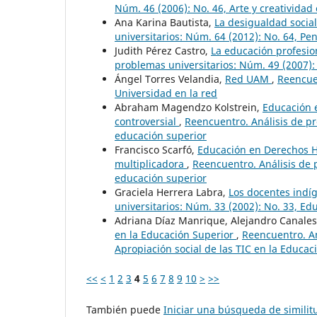
Núm. 46 (2006): No. 46, Arte y creatividad
Ana Karina Bautista,
La desigualdad socia
universitarios: Núm. 64 (2012): No. 64, Pe
Judith Pérez Castro,
La educación profesio
problemas universitarios: Núm. 49 (2007): 
Ángel Torres Velandia,
Red UAM
,
Reencuen
Universidad en la red
Abraham Magendzo Kolstrein,
Educación 
controversial
,
Reencuentro. Análisis de p
educación superior
Francisco Scarfó,
Educación en Derechos H
multiplicadora
,
Reencuentro. Análisis de 
educación superior
Graciela Herrera Labra,
Los docentes indíg
universitarios: Núm. 33 (2002): No. 33, E
Adriana Díaz Manrique, Alejandro Canale
en la Educación Superior
,
Reencuentro. An
Apropiación social de las TIC en la Educac
<<
<
1
2
3
4
5
6
7
8
9
10
>
>>
También puede
Iniciar una búsqueda de simili