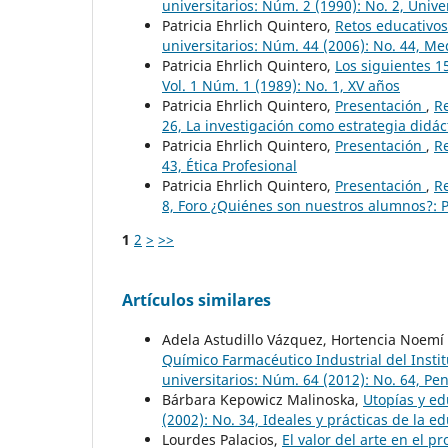
universitarios: Núm. 2 (1990): No. 2, Univ
Patricia Ehrlich Quintero,
Retos educativo
universitarios: Núm. 44 (2006): No. 44, Me
Patricia Ehrlich Quintero,
Los siguientes 
Vol. 1 Núm. 1 (1989): No. 1, XV años
Patricia Ehrlich Quintero,
Presentación
,
Re
26, La investigación como estrategia didác
Patricia Ehrlich Quintero,
Presentación
,
Re
43, Ética Profesional
Patricia Ehrlich Quintero,
Presentación
,
Re
8, Foro ¿Quiénes son nuestros alumnos?: P
1
2
>
>>
Artículos similares
Adela Astudillo Vázquez, Hortencia Noemí D
Químico Farmacéutico Industrial del Instit
universitarios: Núm. 64 (2012): No. 64, Pe
Bárbara Kepowicz Malinoska,
Utopías y e
(2002): No. 34, Ideales y prácticas de la e
Lourdes Palacios,
El valor del arte en el p