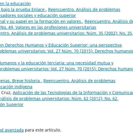
 en la educación
l bajo la prueba Enlace
,
Reencuentro. Análisis de problemas
nsadores sociales y educación superior
nal y su papel en la formación en valores
,
Reencuentro. Análisis d
No. 49, Valores en las profesiones universitarias
tro. Análisis de problemas universitarios: Núm. 35 (2002): No. 35,
en Derechos Humanos y Educación Superior: una perspectiva
roblemas universitarios: Vol. 27 Núm. 70 (2015): Derechos humanos
umanos y la educación terciaria: una necesidad mutua y
problemas universitarios: Vol. 27 Núm. 70 (2015): Derechos human
enas. Breve historia
,
Reencuentro. Análisis de problemas
ducación indígena
s Cruz,
Aplicación de las Tecnologías de la Información y Comunica
álisis de problemas universitarios: Núm. 62 (2012): No. 62,
ión Superior
tud avanzada
para este artículo.