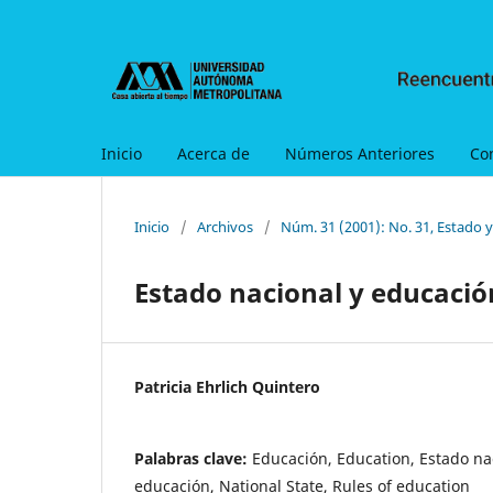
Inicio
Acerca de
Números Anteriores
Co
Inicio
/
Archivos
/
Núm. 31 (2001): No. 31, Estado 
Estado nacional y educaci
Patricia Ehrlich Quintero
Palabras clave:
Educación, Education, Estado na
educación, National State, Rules of education