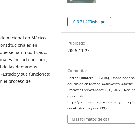
3-21-270wbo.pdf
tado nacional en México
Publicado
 constitucionales en
2006-11-23
n que se han modificado.
ociales en cada periodo,
pel de las demandas
Cómo citar
a–Estado y sus funciones;
Ehrlich Quintero, P. (2006). Estado naciona
en el proceso de
educación en México.
Reencuentro. Análisis 
Problemas Universitarios
, (31), 20–28. Recu
a partir de
https://reencuentro.xoc.uam.mx/index.ph
cuentro/article/view/395
Más formatos de cita