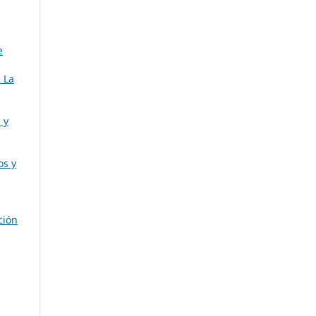
e
 La
 y
os y
ción