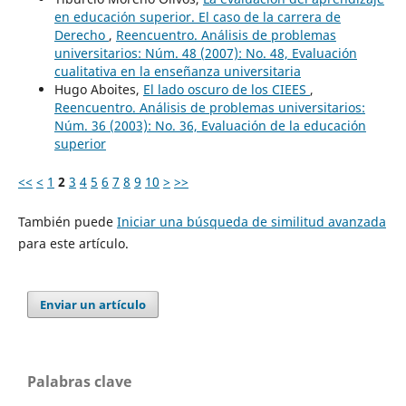
en educación superior. El caso de la carrera de
Derecho
,
Reencuentro. Análisis de problemas
universitarios: Núm. 48 (2007): No. 48, Evaluación
cualitativa en la enseñanza universitaria
Hugo Aboites,
El lado oscuro de los CIEES
,
Reencuentro. Análisis de problemas universitarios:
Núm. 36 (2003): No. 36, Evaluación de la educación
superior
<<
<
1
2
3
4
5
6
7
8
9
10
>
>>
También puede
Iniciar una búsqueda de similitud avanzada
para este artículo.
Enviar un artículo
Palabras clave