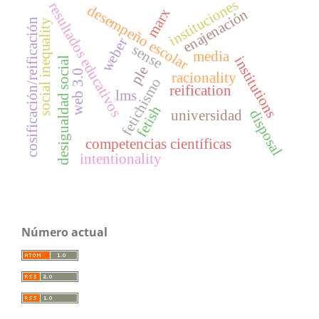
instituciones
resultados educativos
desempeño escolar
marx
enajenación
cosificación/reificación
social inequality
weber
sense
media
institutions
desigualdad social
ple
web 3.0
racionality
fetichismo
reification
lms
fetish
universidad
disposal
competencias científicas
intentionality
Número actual