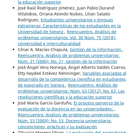
la educación superior
José Raúl Rodríguez Jiménez, Juan Pablo Durand
Villalobos, Oriana Atondo Nubes, Lilian Salado
Rodríguez,
Estudiantes universitarios y lenguas
extranjeras: Características de los estudiantes en la
Universidad de Sonora
,
Reencuentro. Análisis de
problemas universitarios: Vol. 30 Núm. 75 (2018):
Universidad e interculturalidad
César A. Macías-Chapula,
Gestión de la información
,
Reencuentro. Análisis de problemas universitarios:
Núm. 21 (2006): No. 21, Gestión de la información
José Ángel Vera Noriega, Ángel Alberto Valdés Cuervo,
Etty Haydeé Estévez Nénninger,
Variables asociadas al
desarrollo de la competencia científica en estudiantes
de posgrado en Sonora
,
Reencuentro. Análisis de
problemas universitarios: Núm. 63 (2012): No. 63, Las
revoluciones científicas y la educación superior
José María García Garduño,
El proceso perverso de la
evaluación de la docencia en las universidades:
,
Reencuentro. Análisis de problemas universitarios:
Núm. 53 (2009): No. 53, Docencia universitaria:
concepciones, prácticas y su evaluación
Tiburcio Moreno Olivos,
La evaluación del aprendizaje