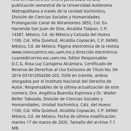
publicación semestral de la Universidad Autónoma
Metropolitana a través de la Unidad Xochimilco,
División de Ciencias Sociales y Humanidades.
Prolongación Canal de Miramontes 3855, Col. Ex-
Hacienda San Juan de Dios, Alcaldía Tlalpan, C.P.
14387, México, Cd. de México y Calzada del Hueso
1100, Col. Villa Quietud, Alcaldía Coyoacán, C.P. 04960,
México, Cd. de México. Página electrónica de la revista
www.reencuentro.xoc.uam.mx y dirección electrónica:
cuaree@correo.xoc.uam.mx. Editor Responsable:
D.C.G. Rosa Luz Cartajena Alcántara. Certificado de
Reserva de Derechos al Uso Exclusivo de Título No. 04-
2016-031812054200-203, ISSN en trámite, ambos
otorgados por el Instituto Nacional del Derecho de
Autor. Responsables de la última actualización de este
número, Dra. Angélica Buendía Espinosa y Dr. Walter
Beller Taboada, División de Ciencias Sociales y
Humanidades, Unidad Xochimilco, Calz. del Hueso
1100, Col. Villa Quietud, Alcaldía Coyoacán, C.P. 04960
México, Cd. de México. Fecha de última modificación:
martes 17 de marzo de 2026. Tamaño del archivo 7.1
MB.