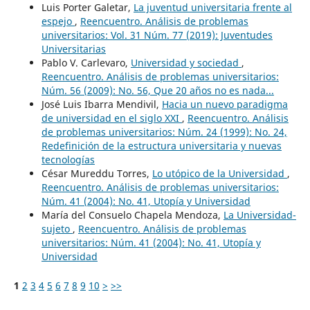
Luis Porter Galetar,
La juventud universitaria frente al
espejo
,
Reencuentro. Análisis de problemas
universitarios: Vol. 31 Núm. 77 (2019): Juventudes
Universitarias
Pablo V. Carlevaro,
Universidad y sociedad
,
Reencuentro. Análisis de problemas universitarios:
Núm. 56 (2009): No. 56, Que 20 años no es nada...
José Luis Ibarra Mendivil,
Hacia un nuevo paradigma
de universidad en el siglo XXI
,
Reencuentro. Análisis
de problemas universitarios: Núm. 24 (1999): No. 24,
Redefinición de la estructura universitaria y nuevas
tecnologías
César Mureddu Torres,
Lo utópico de la Universidad
,
Reencuentro. Análisis de problemas universitarios:
Núm. 41 (2004): No. 41, Utopía y Universidad
María del Consuelo Chapela Mendoza,
La Universidad-
sujeto
,
Reencuentro. Análisis de problemas
universitarios: Núm. 41 (2004): No. 41, Utopía y
Universidad
1
2
3
4
5
6
7
8
9
10
>
>>