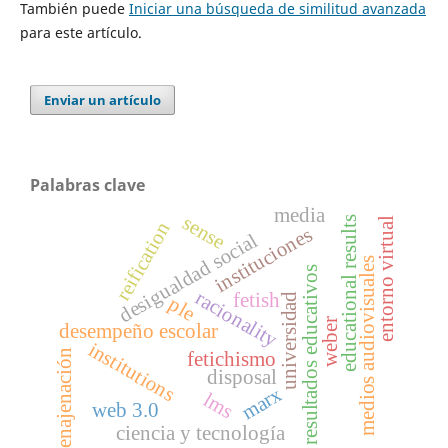
También puede
Iniciar una búsqueda de similitud avanzada
para este artículo.
Enviar un artículo
Palabras clave
media
sense
educational results
entorno virtual
reification
instituciones
desigualdad social
medios audiovisuales
resultados educativos
racionality
fetish
universidad
ple
weber
desempeño escolar
institutions
enajenación
fetichismo
disposal
marx
lms
web 3.0
ciencia y tecnología