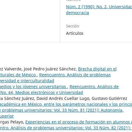
Núm. 2 (1990): No. 2, Universida
democracia
Sección
Artículos
ez Valverde, José Pedro Juárez Sánchez,
Brecha digital en el
lturales de México
,
Reencuentro. Análisis de problemas
versidad e interculturalidad
edios y los jóvenes universitarios
,
Reencuentro. Análisis de
 No. 44, Medios electrónicos y Universidad
la Sánchez Juárez, David Andrés Cuellar Lugo, Gustavo Gutiérrez
académica en México, entre los parámetros nacionales y los princi
e problemas universitarios: Vol. 33 Núm. 81 (2021): Autonomía,
uperior
argas Pelayo,
Experiencias en el proceso de formación en alumnos 
tro. Análisis de problemas universitarios: Vol. 33 Núm. 82 (2021):