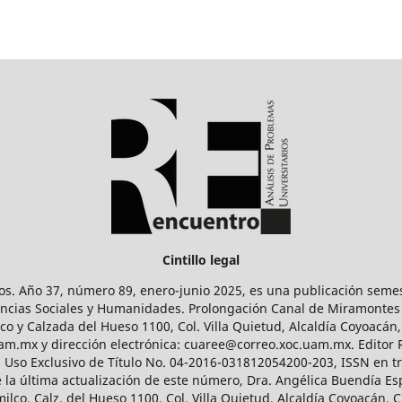
Cintillo legal
os. Año 37, número 89, enero-junio 2025, es una publicación sem
Ciencias Sociales y Humanidades. Prolongación Canal de Miramontes
ico y Calzada del Hueso 1100, Col. Villa Quietud, Alcaldía Coyoacán,
uam.mx y dirección electrónica: cuaree@correo.xoc.uam.mx. Editor
l Uso Exclusivo de Título No. 04-2016-031812054200-203, ISSN en tr
 última actualización de este número, Dra. Angélica Buendía Esp
o, Calz. del Hueso 1100, Col. Villa Quietud, Alcaldía Coyoacán, C