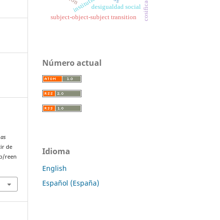
institutions
desigualdad social
subject-object-subject transition
Número actual
mas
ir de
Idioma
p/reen
English
Español (España)