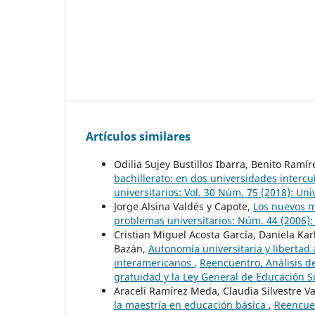
Artículos similares
Odilia Sujey Bustillos Ibarra, Benito Ramír
bachillerato: en dos universidades intercu
universitarios: Vol. 30 Núm. 75 (2018): Uni
Jorge Alsina Valdés y Capote,
Los nuevos m
problemas universitarios: Núm. 44 (2006):
Cristian Miguel Acosta García, Daniela Kar
Bazán,
Autonomía universitaria y libertad 
interamericanos
,
Reencuentro. Análisis d
gratuidad y la Ley General de Educación S
Araceli Ramírez Meda, Claudia Silvestre V
la maestría en educación básica
,
Reencuen