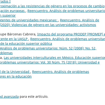
rados I
roximación a las resistencias de género en los procesos de cambio
tigación europeas
,
Reencuentro. Análisis de problemas universitario
n superior
atentes de universidades mexicanas:
,
Reencuentro. Análisis de
(2020): Violencias de género en las universidades: activismos
lupe Bárcenas Cabrera,
Impacto del programa PRODEP (PROMEP) 
docente en la UASLP
,
Reencuentro. Análisis de problemas universitar
 de la educación superior pública
Análisis de problemas universitarios: Núm. 52 (2008): No. 52,
roblemas
na,
Las universidades interculturales en México. Educación superior
problemas universitarios: Vol. 30 Núm. 75 (2018): Universidad e
al de la Universidad
,
Reencuentro. Análisis de problemas
lores en la educación
tud avanzada
para este artículo.