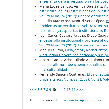
enseñanza de la investigación en los posg
María López Belloso, Ainhoa Díez Sanz,
Ap
estructural en las Instituciones de Inves
Vol. 29 Núm. 74 (2017): Género y educació
Claudia Díaz Pérez, Manuel Soria López,
P
problemas universitarios: Vol. 32 Núm. 80 
feministas y respuestas institucionales II
Juan Carlos Guevara-Arauza, Diego Guada
el desarrollo institucional y profesional 
Vol. 29 Núm. 73 (2017): La burocratización
Manuel Outón,
Ensayemos
,
Reencuentro. 
Vinculación universidad-sociedad y sus p
Alberto Padilla Arias, Hilario Anguiano Lu
neoliberalismo
,
Reencuentro. Análisis de 
interculturalidad
Fernando Sancén Contreras,
El valor actu
universitarios: Núm. 38 (2003): No. 38, Va
<<
<
5
6
7
8
9
10
11
12
13
14
>
>>
También puede
Iniciar una búsqueda de simili