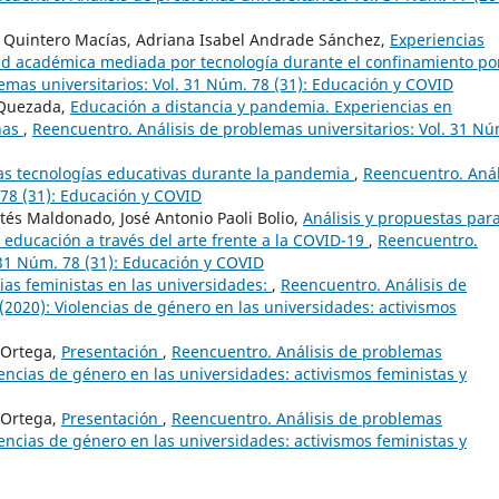
o Quintero Macías, Adriana Isabel Andrade Sánchez,
Experiencias
d académica mediada por tecnología durante el confinamiento por
emas universitarios: Vol. 31 Núm. 78 (31): Educación y COVID
 Quezada,
Educación a distancia y pandemia. Experiencias en
nas
,
Reencuentro. Análisis de problemas universitarios: Vol. 31 Nú
las tecnologías educativas durante la pandemia
,
Reencuentro. Anál
 78 (31): Educación y COVID
rtés Maldonado, José Antonio Paoli Bolio,
Análisis y propuestas para
a educación a través del arte frente a la COVID-19
,
Reencuentro.
 31 Núm. 78 (31): Educación y COVID
ias feministas en las universidades:
,
Reencuentro. Análisis de
(2020): Violencias de género en las universidades: activismos
 Ortega,
Presentación
,
Reencuentro. Análisis de problemas
lencias de género en las universidades: activismos feministas y
 Ortega,
Presentación
,
Reencuentro. Análisis de problemas
lencias de género en las universidades: activismos feministas y