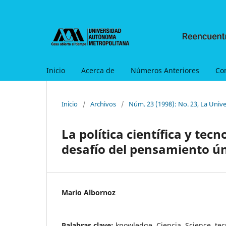
Inicio
Acerca de
Números Anteriores
Co
Inicio
/
Archivos
/
Núm. 23 (1998): No. 23, La Univer
La política científica y tec
desafío del pensamiento ú
Mario Albornoz
Palabras clave:
knowledge, Ciencia, Science, tec