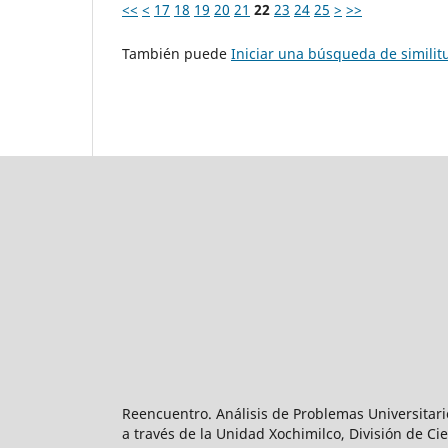
<<
<
17
18
19
20
21
22
23
24
25
>
>>
También puede
Iniciar una búsqueda de simili
Reencuentro. Análisis de Problemas Universitari
a través de la Unidad Xochimilco, División de 