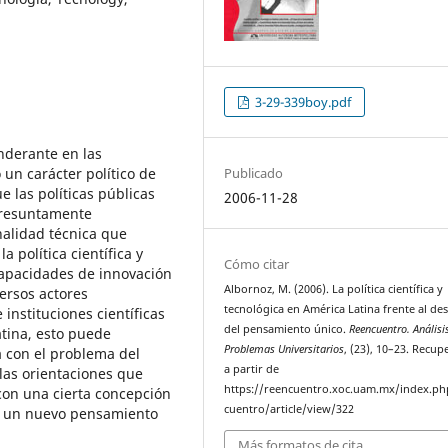
3-29-339boy.pdf
nderante en las
un carácter político de
Publicado
 las políticas públicas
2006-11-28
 presuntamente
nalidad técnica que
a política científica y
Cómo citar
capacidades de innovación
Albornoz, M. (2006). La política científica y
ersos actores
tecnológica en América Latina frente al des
instituciones científicas
del pensamiento único.
Reencuentro. Análisi
tina, esto puede
Problemas Universitarios
, (23), 10–23. Recu
a con el problema del
a partir de
 las orientaciones que
https://reencuentro.xoc.uam.mx/index.ph
 con una cierta concepción
cuentro/article/view/322
o un nuevo pensamiento
Más formatos de cita