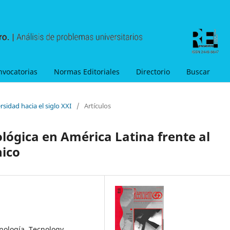
nvocatorias
Normas Editoriales
Directorio
Buscar
sidad hacia el siglo XXI
/
Artículos
nológica en América Latina frente al
nico
nología, Tecnology,