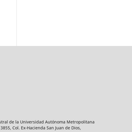
estral de la Universidad Autónoma Metropolitana
 3855, Col. Ex-Hacienda San Juan de Dios,