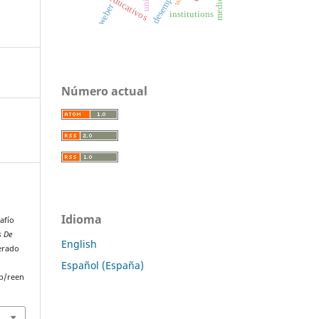
weber
institutions
Número actual
Idioma
afío
s De
English
perado
Español (España)
p/reen