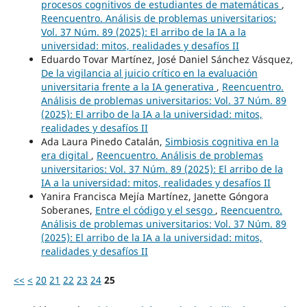
procesos cognitivos de estudiantes de matemáticas
,
Reencuentro. Análisis de problemas universitarios:
Vol. 37 Núm. 89 (2025): El arribo de la IA a la
universidad: mitos, realidades y desafíos II
Eduardo Tovar Martínez, José Daniel Sánchez Vásquez,
De la vigilancia al juicio crítico en la evaluación
universitaria frente a la IA generativa
,
Reencuentro.
Análisis de problemas universitarios: Vol. 37 Núm. 89
(2025): El arribo de la IA a la universidad: mitos,
realidades y desafíos II
Ada Laura Pinedo Catalán,
Simbiosis cognitiva en la
era digital
,
Reencuentro. Análisis de problemas
universitarios: Vol. 37 Núm. 89 (2025): El arribo de la
IA a la universidad: mitos, realidades y desafíos II
Yanira Francisca Mejía Martínez, Janette Góngora
Soberanes,
Entre el código y el sesgo
,
Reencuentro.
Análisis de problemas universitarios: Vol. 37 Núm. 89
(2025): El arribo de la IA a la universidad: mitos,
realidades y desafíos II
<<
<
20
21
22
23
24
25