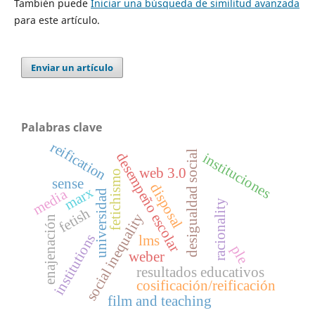
También puede
Iniciar una búsqueda de similitud avanzada
para este artículo.
Enviar un artículo
Palabras clave
reification
desigualdad social
instituciones
desempeño escolar
web 3.0
fetichismo
sense
disposal
marx
media
universidad
racionality
fetish
social inequality
enajenación
institutions
lms
ple
weber
resultados educativos
cosificación/reificación
film and teaching