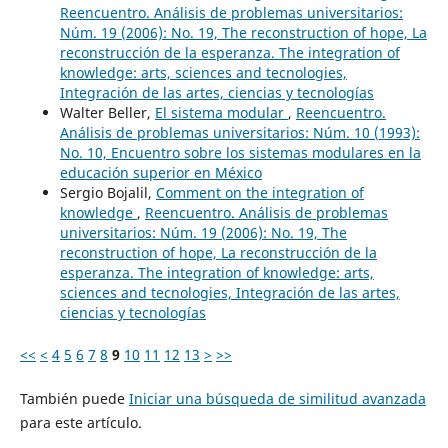
Reencuentro. Análisis de problemas universitarios:
Núm. 19 (2006): No. 19, The reconstruction of hope, La
reconstrucción de la esperanza. The integration of
knowledge: arts, sciences and tecnologies,
Integración de las artes, ciencias y tecnologías
Walter Beller,
El sistema modular
,
Reencuentro.
Análisis de problemas universitarios: Núm. 10 (1993):
No. 10, Encuentro sobre los sistemas modulares en la
educación superior en México
Sergio Bojalil,
Comment on the integration of
knowledge
,
Reencuentro. Análisis de problemas
universitarios: Núm. 19 (2006): No. 19, The
reconstruction of hope, La reconstrucción de la
esperanza. The integration of knowledge: arts,
sciences and tecnologies, Integración de las artes,
ciencias y tecnologías
<<
<
4
5
6
7
8
9
10
11
12
13
>
>>
También puede
Iniciar una búsqueda de similitud avanzada
para este artículo.