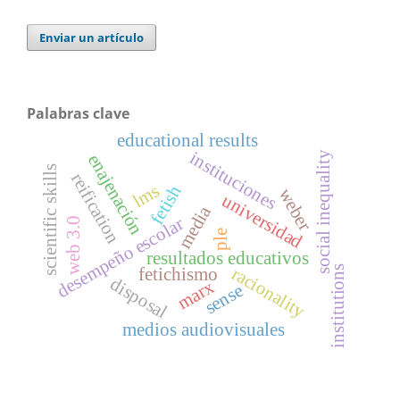
Enviar un artículo
Palabras clave
educational results
instituciones
social inequality
enajenación
scientific skills
reification
lms
fetish
weber
universidad
media
desempeño escolar
web 3.0
ple
resultados educativos
racionality
institutions
fetichismo
disposal
marx
sense
medios audiovisuales