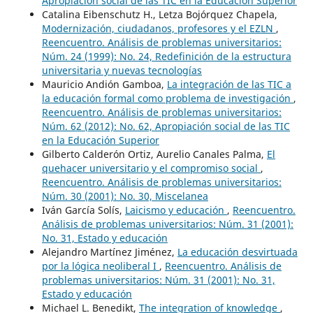
Apropiación social de las TIC en la Educación Superior
Catalina Eibenschutz H., Letza Bojórquez Chapela,
Modernización, ciudadanos, profesores y el EZLN
,
Reencuentro. Análisis de problemas universitarios:
Núm. 24 (1999): No. 24, Redefinición de la estructura
universitaria y nuevas tecnologías
Mauricio Andión Gamboa,
La integración de las TIC a
la educación formal como problema de investigación
,
Reencuentro. Análisis de problemas universitarios:
Núm. 62 (2012): No. 62, Apropiación social de las TIC
en la Educación Superior
Gilberto Calderón Ortiz, Aurelio Canales Palma,
El
quehacer universitario y el compromiso social
,
Reencuentro. Análisis de problemas universitarios:
Núm. 30 (2001): No. 30, Miscelanea
Iván García Solís,
Laicismo y educación
,
Reencuentro.
Análisis de problemas universitarios: Núm. 31 (2001):
No. 31, Estado y educación
Alejandro Martínez Jiménez,
La educación desvirtuada
por la lógica neoliberal I
,
Reencuentro. Análisis de
problemas universitarios: Núm. 31 (2001): No. 31,
Estado y educación
Michael L. Benedikt,
The integration of knowledge
,