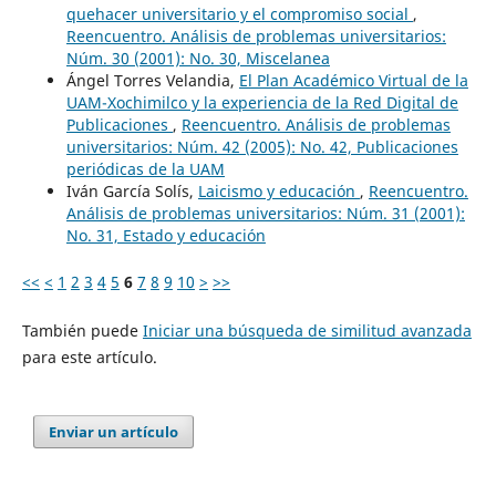
quehacer universitario y el compromiso social
,
Reencuentro. Análisis de problemas universitarios:
Núm. 30 (2001): No. 30, Miscelanea
Ángel Torres Velandia,
El Plan Académico Virtual de la
UAM-Xochimilco y la experiencia de la Red Digital de
Publicaciones
,
Reencuentro. Análisis de problemas
universitarios: Núm. 42 (2005): No. 42, Publicaciones
periódicas de la UAM
Iván García Solís,
Laicismo y educación
,
Reencuentro.
Análisis de problemas universitarios: Núm. 31 (2001):
No. 31, Estado y educación
<<
<
1
2
3
4
5
6
7
8
9
10
>
>>
También puede
Iniciar una búsqueda de similitud avanzada
para este artículo.
Enviar un artículo