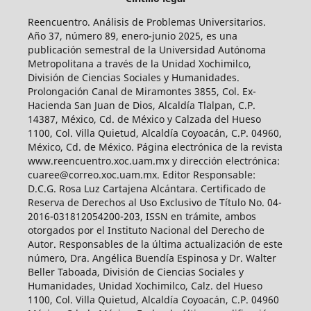
Reencuentro. Análisis de Problemas Universitarios.
Año 37, número 89, enero-junio 2025, es una
publicación semestral de la Universidad Autónoma
Metropolitana a través de la Unidad Xochimilco,
División de Ciencias Sociales y Humanidades.
Prolongación Canal de Miramontes 3855, Col. Ex-
Hacienda San Juan de Dios, Alcaldía Tlalpan, C.P.
14387, México, Cd. de México y Calzada del Hueso
1100, Col. Villa Quietud, Alcaldía Coyoacán, C.P. 04960,
México, Cd. de México. Página electrónica de la revista
www.reencuentro.xoc.uam.mx y dirección electrónica:
cuaree@correo.xoc.uam.mx. Editor Responsable:
D.C.G. Rosa Luz Cartajena Alcántara. Certificado de
Reserva de Derechos al Uso Exclusivo de Título No. 04-
2016-031812054200-203, ISSN en trámite, ambos
otorgados por el Instituto Nacional del Derecho de
Autor. Responsables de la última actualización de este
número, Dra. Angélica Buendía Espinosa y Dr. Walter
Beller Taboada, División de Ciencias Sociales y
Humanidades, Unidad Xochimilco, Calz. del Hueso
1100, Col. Villa Quietud, Alcaldía Coyoacán, C.P. 04960