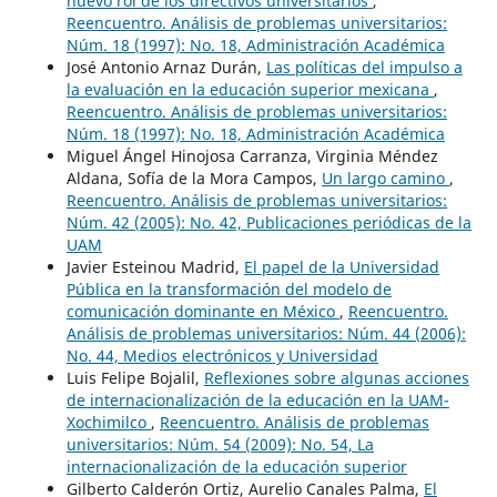
nuevo rol de los directivos universitarios
,
Reencuentro. Análisis de problemas universitarios:
Núm. 18 (1997): No. 18, Administración Académica
José Antonio Arnaz Durán,
Las políticas del impulso a
la evaluación en la educación superior mexicana
,
Reencuentro. Análisis de problemas universitarios:
Núm. 18 (1997): No. 18, Administración Académica
Miguel Ángel Hinojosa Carranza, Virginia Méndez
Aldana, Sofía de la Mora Campos,
Un largo camino
,
Reencuentro. Análisis de problemas universitarios:
Núm. 42 (2005): No. 42, Publicaciones periódicas de la
UAM
Javier Esteinou Madrid,
El papel de la Universidad
Pública en la transformación del modelo de
comunicación dominante en México
,
Reencuentro.
Análisis de problemas universitarios: Núm. 44 (2006):
No. 44, Medios electrónicos y Universidad
Luis Felipe Bojalil,
Reflexiones sobre algunas acciones
de internacionalización de la educación en la UAM-
Xochimilco
,
Reencuentro. Análisis de problemas
universitarios: Núm. 54 (2009): No. 54, La
internacionalización de la educación superior
Gilberto Calderón Ortiz, Aurelio Canales Palma,
El