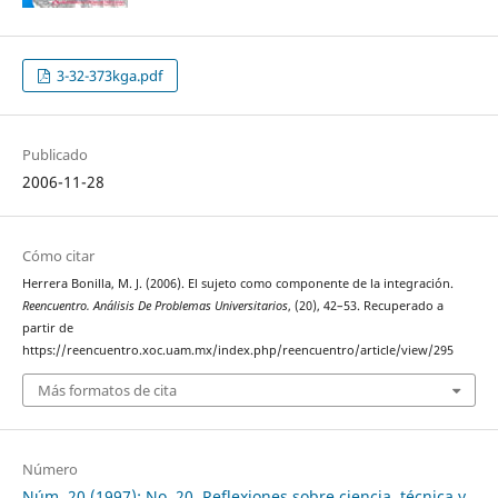
3-32-373kga.pdf
Publicado
2006-11-28
Cómo citar
Herrera Bonilla, M. J. (2006). El sujeto como componente de la integración.
Reencuentro. Análisis De Problemas Universitarios
, (20), 42–53. Recuperado a
partir de
https://reencuentro.xoc.uam.mx/index.php/reencuentro/article/view/295
Más formatos de cita
Número
Núm. 20 (1997): No. 20, Reflexiones sobre ciencia, técnica y