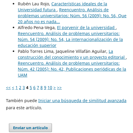
Rubén Lau Rojo,
Características ideales de la
Universidad futura
,
Reencuentro. Análisis de
problemas universitarios: Núm. 56 (2009): No. 56, Que
20 años no es nada...
Alfredo Pena-Vega,
El porvenir de la universidad
,
Reencuentro. Análisis de problemas universitarios:
Núm. 54 (2009): No. 54, La internacionalización de la
educación superior
Pablo Torres Lima, Jaqueline Villafán Aguilar,
La
construcción del conocimiento y un proyecto editorial
,
Reencuentro. Análisis de problemas universitarios:
Núm. 42 (2005): No. 42, Publicaciones periódicas de la
UAM
<<
<
1
2
3
4
5
6
7
8
9
10
>
>>
También puede
Iniciar una búsqueda de similitud avanzada
para este artículo.
Enviar un artículo