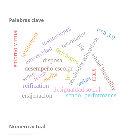
Palabras clave
instituciones
web 3.0
entorno virtual
racionality
institutions
resultados educativos
ple
universidad
fetichismo
social inequality
disposal
desempeño escolar
marx
fetish
sense
media
lms
weber
reification
desigualdad social
school performance
enajenación
Número actual