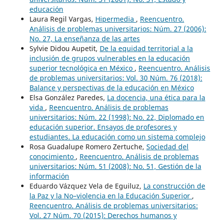
educación
Laura Regil Vargas,
Hipermedia
,
Reencuentro.
Análisis de problemas universitarios: Núm. 27 (2006):
No. 27, La enseñanza de las artes
Sylvie Didou Aupetit,
De la equidad territorial a la
inclusión de grupos vulnerables en la educación
superior tecnológica en México
,
Reencuentro. Análisis
de problemas universitarios: Vol. 30 Núm. 76 (2018):
Balance y perspectivas de la educación en México
Elsa González Paredes,
La docencia, una ética para la
vida
,
Reencuentro. Análisis de problemas
universitarios: Núm. 22 (1998): No. 22, Diplomado en
educación superior. Ensayos de profesores y
estudiantes. La educación como un sistema complejo
Rosa Guadalupe Romero Zertuche,
Sociedad del
conocimiento
,
Reencuentro. Análisis de problemas
universitarios: Núm. 51 (2008): No. 51, Gestión de la
información
Eduardo Vázquez Vela de Eguiluz,
La construcción de
la Paz y la No–violencia en la Educación Superior
,
Reencuentro. Análisis de problemas universitarios:
Vol. 27 Núm. 70 (2015): Derechos humanos y