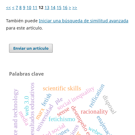
<<
<
7
8
9
10
11
12
13
14
15
16
>
>>
También puede
Iniciar una búsqueda de similitud avanzada
para este artículo.
Enviar un artículo
Palabras clave
resultados educativos
reification
social inequality
scientific skills
science and technology
fetish
disposal
ple
web 3.0
universidad
desempeño escolar
sense
marx
racionality
media
enajenación
fetichismo
weber