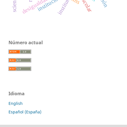
desigualdad social
institutions
instituciones
lms
Número actual
Idioma
English
Español (España)